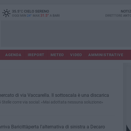
35.5
°C
CIELO SERENO
NOTI
31.5°
OGGI MIN
24°
MAX
A
BARI
DIRETTORE
ANTO
AGENDA
IREPORT
METEO
VIDEO
AMMINISTRATIVE
rcato di via Vaccarella. Il sottoscala è una discarica
Stelle corre via social: «Mai adottata nessuna soluzione»
rriva Baricittàperta l'alternativa di sinistra a Decaro