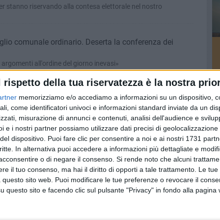
er stanno riservando alla contesa elettorale nel nostro
glio comunale ordinario. Deserta la conferenza dei
 argomenti all'ordine del giorno inevasi»
l rispetto della tua riservatezza è la nostra prior
i. Il 19 febbraio in via Alberto Sordi
artner
memorizziamo e/o accediamo a informazioni su un dispositivo, c
luogo per sostenere la candidatura di Fabio Romito
ali, come identificatori univoci e informazioni standard inviate da un di
zzati, misurazione di annunci e contenuti, analisi dell'audience e svilupp
i e i nostri partner possiamo utilizzare dati precisi di geolocalizzazione 
del dispositivo. Puoi fare clic per consentire a noi e ai nostri 1731 partn
a Puglia", Zinni: «Civismo, ambiente e opposizione alle
critte. In alternativa puoi accedere a informazioni più dettagliate e modif
acconsentire o di negare il consenso.
Si rende noto che alcuni trattamen
e il tuo consenso, ma hai il diritto di opporti a tale trattamento. Le tue
entazione della nuova realtà politica della nostra regione
 questo sito web. Puoi modificare le tue preferenze o revocare il conse
questo sito e facendo clic sul pulsante "Privacy" in fondo alla pagina
gliere della Regione Puglia Conca (M5S): «Far finta di