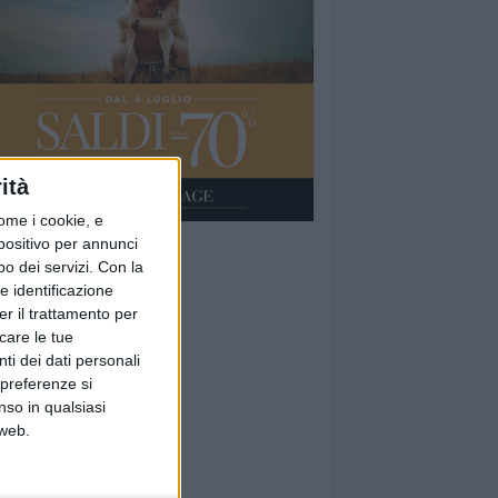
ità
ome i cookie, e
spositivo per annunci
o dei servizi.
Con la
e identificazione
er il trattamento per
icare le tue
ti dei dati personali
 preferenze si
nso in qualsiasi
 web.