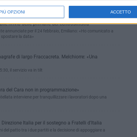
caduta dei 5stelle e dell'avanzamento della destra interviene
versario sarà Salvini»
PIÙ OPZIONI
ACCETTO
ile rinvio delle primarie del centrosinistra
ate annunciate per il 24 febbraio, Emiliano: «Ho comunicato a
a spostare la data»
nagrafe di largo Fraccacreta. Melchiorre: «Una
30, il servizio va in tilt
 (M5S): «Chiusura del Cara non in programmazione»
llata interviene per tranquillizzare i lavoratori dopo una
 Direzione Italia per il sostegno a Fratelli d'Italia
 del patto tra i due partiti e la decisione di appoggiare a