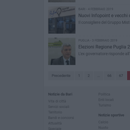
BARI - 4 FEBBRAIO 2019
Nuovi Infopoint e vecchi 
Il consigliere del Gruppo Mist
PUGLIA - 3 FEBBRAIO 2019
Elezioni Regione Puglia 
L'ex governatore risponde all
Precedente
1
2
...
66
67
Notizie da Bari
Politica
Enti locali
Vita di città
Turismo
Servizi sociali
Territorio
Notizie sportive
Bandi e concorsi
Calcio
Attualità
Nuoto
Speciale