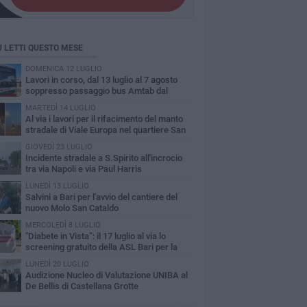
Ù LETTI QUESTO MESE
DOMENICA 12 LUGLIO
Lavori in corso, dal 13 luglio al 7 agosto
soppresso passaggio bus Amtab dal
itero di S.Spirito
MARTEDÌ 14 LUGLIO
A​l via i lavori per il rifacimento del manto
stradale di Viale Europa nel quartiere San
olo
GIOVEDÌ 23 LUGLIO
Incidente stradale a S.Spirito all'incrocio
tra via Napoli e via Paul Harris
LUNEDÌ 13 LUGLIO
Salvini a Bari per l'avvio del cantiere del
nuovo Molo San Cataldo
MERCOLEDÌ 8 LUGLIO
"Diabete in Vista”: il 17 luglio al via lo
screening gratuito della ASL Bari per la
inopatia diabetica
LUNEDÌ 20 LUGLIO
Audizione Nucleo di Valutazione UNIBA al
De Bellis di Castellana Grotte