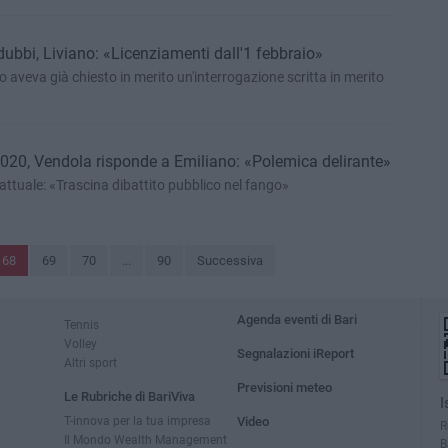
dubbi, Liviano: «Licenziamenti dall'1 febbraio»
o aveva già chiesto in merito un'interrogazione scritta in merito
2020, Vendola risponde a Emiliano: «Polemica delirante»
'attuale: «Trascina dibattito pubblico nel fango»
68
69
70
...
90
Successiva
Agenda eventi di Bari
Tennis
Volley
Segnalazioni iReport
Altri sport
Previsioni meteo
Le Rubriche di BariViva
I
T-innova per la tua impresa
Video
R
Il Mondo Wealth Management
B