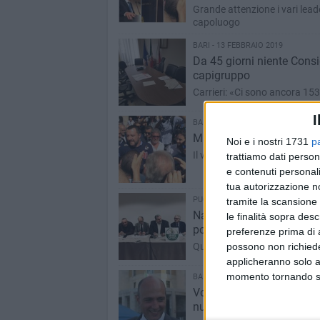
Grande attenzione i vari lead
capoluogo
BARI - 13 FEBBRAIO 2019
Da 45 giorni niente Consi
capigruppo
Carrieri: «Ci sono ancora 153
I
BARI - 13 FEBBRAIO 2019
Matteo Salvini torna a Bar
Noi e i nostri 1731
p
Il vicepremier sarà nel capo
trattiamo dati person
e contenuti personali
tua autorizzazione no
PUGLIA - 12 FEBBRAIO 2019
tramite la scansione 
Nasce "Senso civico per l
le finalità sopra des
politiche di Salvini»
preferenze prima di 
possono non richieder
Questa mattina a Bari la pres
applicheranno solo a
momento tornando su 
BARI - 11 FEBBRAIO 2019
Voto in Abruzzo, il consi
nulla è deleterio»