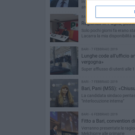
In seguito alla notizia della 
anche Emiliano: «Il nostro av
BARI - 8 FEBBRAIO 2019
Regionali in Puglia, possib
Solo pochi giorni fa erano st
Lacarra la mia disponibilità 
BARI - 7 FEBBRAIO 2019
Lunghe code all'ufficio a
vergogna»
Super afflusso di utenti alle 15:
BARI - 7 FEBBRAIO 2019
Bari, Pani
La candidata sindaco pentaste
"interlocuzione interna"
BARI - 6 FEBBRAIO 2019
Fitto a Bari, convention di
Verranno presentate le ragioni
Melchiorre alle primarie