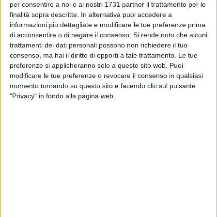
per consentire a noi e ai nostri 1731 partner il trattamento per le
dell'assessora Ciliento
finalità sopra descritte. In alternativa puoi accedere a
informazioni più dettagliate e modificare le tue preferenze prima
BARI - 4 AGOSTO 2026
di acconsentire o di negare il consenso.
Si rende noto che alcuni
Ospedale Giovanni XXIII di Bari, Cristian
trattamenti dei dati personali possono non richiedere il tuo
Mirabile è il nuovo direttore di anestesia e
consenso, ma hai il diritto di opporti a tale trattamento. Le tue
rianimazione
preferenze si applicheranno solo a questo sito web. Puoi
modificare le tue preferenze o revocare il consenso in qualsiasi
BARI - 4 AGOSTO 2026
momento tornando su questo sito e facendo clic sul pulsante
Strade Sicure, l’Esercito celebra l’anniversario
"Privacy" in fondo alla pagina web.
dell’operazione: i numeri in Puglia e Basilicata
BARI - 3 AGOSTO 2026
Continua la stagione dei mercati serali a Bari: il
calendario di agosto
BARI - 3 AGOSTO 2026
Cambiamenti climatici e salute: il Policlinico di
Bari in prima linea nella ricerca
BARI - 3 AGOSTO 2026