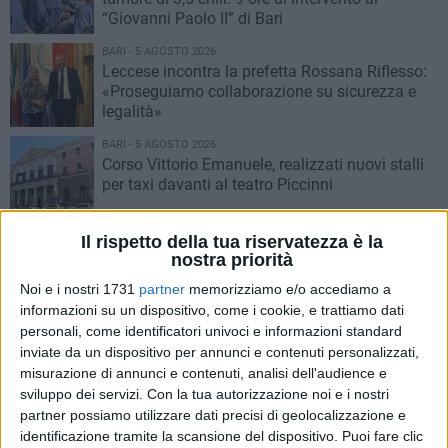
“Giovanni Paolo II” di Bari
BARI - 5 AGOSTO 2026
Leccese incontra la prefetta ​Rossana Riflesso:
«Proseguiamo collaborazione su sicurezza e
legalità»
BARI - 5 AGOSTO 2026
Corso Vittorio Emanuele, realizzati nuovi stalli
per taxi davanti al teatro Piccinni
BARI - 5 AGOSTO 2026
Il rispetto della tua riservatezza è la
Premio "Alessandro Ambrosi", aperte le
nostra priorità
candidature per le giovani imprese del Sud
Noi e i nostri 1731
partner
memorizziamo e/o accediamo a
informazioni su un dispositivo, come i cookie, e trattiamo dati
personali, come identificatori univoci e informazioni standard
BARI - 5 AGOSTO 2026
Guerra dei mercati serali. Le associazioni degli
inviate da un dispositivo per annunci e contenuti personalizzati,
ambulanti contrarie alle aperture di luglio e di
misurazione di annunci e contenuti, analisi dell'audience e
agosto
sviluppo dei servizi.
Con la tua autorizzazione noi e i nostri
partner possiamo utilizzare dati precisi di geolocalizzazione e
BARI - 4 AGOSTO 2026
identificazione tramite la scansione del dispositivo. Puoi fare clic
Problemi raccolta plastica in Puglia: le parole