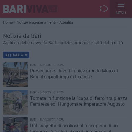
MENU
Home
Notizie e aggiornamenti
Attualità
Notizie
da Bari
Archivio delle news da Bari: notizie, cronaca e fatti dalla città
ATTUALITÀ
BARI - 5 AGOSTO 2026
Proseguono i lavori in piazza Aldo Moro di
Bari: il sopralluogo di Leccese
BARI - 5 AGOSTO 2026
Tornata in funzione la "capa di ferro" tra piazza
Ferrarese ed il lungomare Imperatore Augusto
BARI - 5 AGOSTO 2026
Dal sospetto di scoliosi alla scoperta di un
tumore di 3,5 chili: 9 ore di intervento al