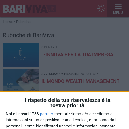
MENU
Home
Rubriche
Rubriche di BariViva
3 PUNTATE
T-INNOVA PER LA TUA IMPRESA
AVV. GIUSEPPE PRASCINA
20 PUNTATE
IL MONDO WEALTH MANAGEMENT
Il rispetto della tua riservatezza è la
3 PUNTATE
nostra priorità
STORYTULLING
Noi e i nostri 1733
partner
memorizziamo e/o accediamo a
informazioni su un dispositivo, come i cookie, e trattiamo dati
personali, come identificatori univoci e informazioni standard
ANTONIO MALERBA
6 PUNTATE