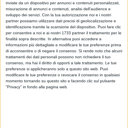
inviate da un dispositivo per annunci e contenuti personalizzati,
MA... L'ERBA
misurazione di annunci e contenuti, analisi dell'audience e
sviluppo dei servizi.
Con la tua autorizzazione noi e i nostri
partner possiamo utilizzare dati precisi di geolocalizzazione e
identificazione tramite la scansione del dispositivo. Puoi fare clic
per consentire a noi e ai nostri 1733 partner il trattamento per le
finalità sopra descritte. In alternativa puoi accedere a
informazioni più dettagliate e modificare le tue preferenze prima
di acconsentire o di negare il consenso.
Si rende noto che alcuni
trattamenti dei dati personali possono non richiedere il tuo
consenso, ma hai il diritto di opporti a tale trattamento. Le tue
preferenze si applicheranno solo a questo sito web. Puoi
modificare le tue preferenze o revocare il consenso in qualsiasi
momento tornando su questo sito e facendo clic sul pulsante
"Privacy" in fondo alla pagina web.
ULTIME PUNTATE PUBBLICATE
T-INNOVA PER LA TUA IMPRESA
Come regolare il caso Covid? Malattia, infortunio o congedo?