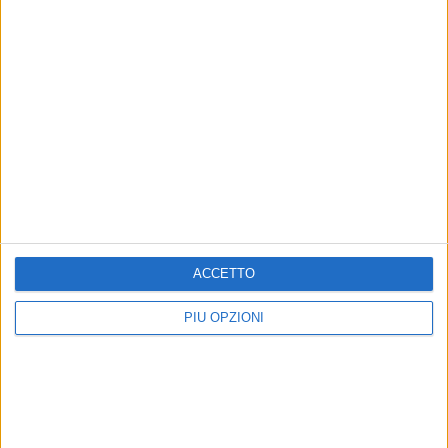
ACCETTO
Iscriviti alla Newsletter
Iscriviti
PIÙ OPZIONI
Iscrivendoti accetti i
termini
e la
privacy policy
Altri contenuti a tema