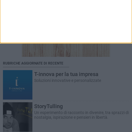
RUBRICHE AGGIORNATE DI RECENTE
T-innova per la tua impresa
Soluzioni innovative e personalizzate
StoryTulling
Un esperimento di racconto in divenire, tra sprazzi di
nostalgia, ispirazione e pensieri in libertà.