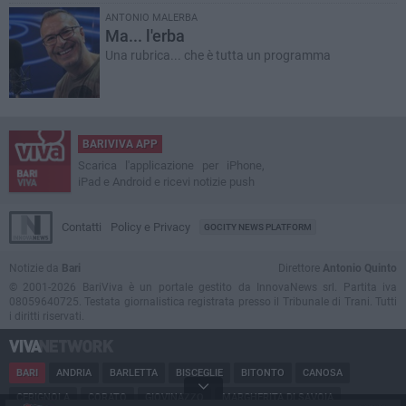
ANTONIO MALERBA
Ma... l'erba
Una rubrica... che è tutta un programma
BARIVIVA APP
Scarica l'applicazione per iPhone,
iPad e Android e ricevi notizie push
Contatti
Policy e Privacy
GOCITY NEWS PLATFORM
Notizie da
Bari
Direttore
Antonio Quinto
© 2001-2026 BariViva è un portale gestito da InnovaNews srl. Partita iva
08059640725. Testata giornalistica registrata presso il Tribunale di Trani. Tutti
i diritti riservati.
BARI
ANDRIA
BARLETTA
BISCEGLIE
BITONTO
CANOSA
CERIGNOLA
CORATO
GIOVINAZZO
MARGHERITA DI SAVOIA