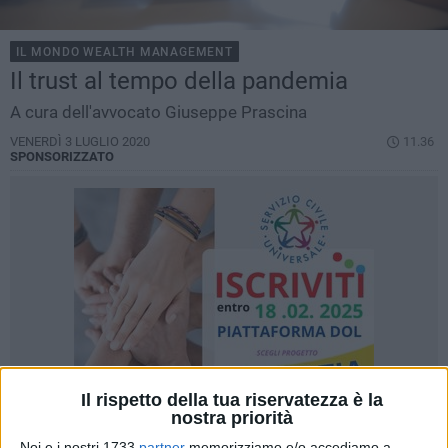
IL MONDO WEALTH MANAGEMENT
Il trust al tempo della pandemia
A cura dell'avvocato Giuseppe Prascina
VENERDÌ 3 LUGLIO 2020
11.36
SPONSORIZZATO
Il rispetto della tua riservatezza è la
nostra priorità
Noi e i nostri 1733
partner
memorizziamo e/o accediamo a