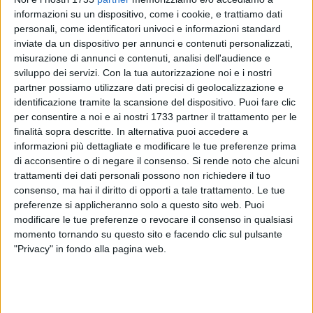
informazioni su un dispositivo, come i cookie, e trattiamo dati
8
A cura di
personali, come identificatori univoci e informazioni standard
AVV. GIUSEPPE PRASCINA
inviate da un dispositivo per annunci e contenuti personalizzati,
misurazione di annunci e contenuti, analisi dell'audience e
sviluppo dei servizi.
Con la tua autorizzazione noi e i nostri
partner possiamo utilizzare dati precisi di geolocalizzazione e
Già a partire dallo scorso mese di marzo, gli studi notarili di
identificazione tramite la scansione del dispositivo. Puoi fare clic
tutta Italia registravano un aumento significativo degli atti di
per consentire a noi e ai nostri 1733 partner il trattamento per le
testamento ed un concomitante aumento delle donazioni.
finalità sopra descritte. In alternativa puoi accedere a
informazioni più dettagliate e modificare le tue preferenze prima
Le persone si interrogano sul futuro dei propri investimenti,
di acconsentire o di negare il consenso.
Si rende noto che alcuni
trattamenti dei dati personali possono non richiedere il tuo
sull'evoluzione dei mercati e del loro possibile indebitamento
consenso, ma hai il diritto di opporti a tale trattamento. Le tue
o ancora sulle possibili ricadute economiche sulla propria
preferenze si applicheranno solo a questo sito web. Puoi
famiglia.
modificare le tue preferenze o revocare il consenso in qualsiasi
momento tornando su questo sito e facendo clic sul pulsante
Uno degli strumenti giuridici più flessibili e atti a conseguire
"Privacy" in fondo alla pagina web.
più obiettivi contemporaneamente è il Trust; nel periodo di
pandemia ha conosciuto un incremento soprattutto da parte
delle nuove generazioni.