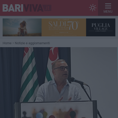
MENU
Home
Notizie e aggiornamenti