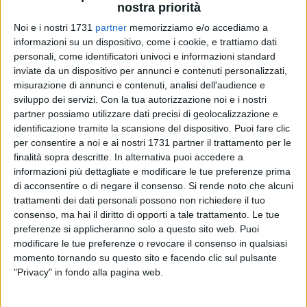
nostra priorità
Noi e i nostri 1731
partner
memorizziamo e/o accediamo a
informazioni su un dispositivo, come i cookie, e trattiamo dati
personali, come identificatori univoci e informazioni standard
23
inviate da un dispositivo per annunci e contenuti personalizzati,
misurazione di annunci e contenuti, analisi dell'audience e
sviluppo dei servizi.
Con la tua autorizzazione noi e i nostri
Dopo le notizie del 20 giugno scorso a Roma che
partner possiamo utilizzare dati precisi di geolocalizzazione e
annunciavano l
'acquisizione delle commesse di iniettori e
identificazione tramite la scansione del dispositivo. Puoi fare clic
pompa 350 bar
(inj GEN III EVO e PUMP GEN III EVO) per il
per consentire a noi e ai nostri 1731 partner il trattamento per le
finalità sopra descritte. In alternativa puoi accedere a
cliente
Stellantis
, il m
anagement Marelli
ha comunicato
informazioni più dettagliate e modificare le tue preferenze prima
ulteriori investimenti sul plant di Bari,
grazie all' acquisizioni
di acconsentire o di negare il consenso.
Si rende noto che alcuni
di altre commesse relativi a prodotti legati al motore
trattamenti dei dati personali possono non richiedere il tuo
endotermico nello specifico si tratta di
iniettori benzina e
consenso, ma hai il diritto di opporti a tale trattamento. Le tue
pompa 500 bar
per il
Car maker Mazda
.
preferenze si applicheranno solo a questo sito web. Puoi
modificare le tue preferenze o revocare il consenso in qualsiasi
Tutto quanto, in aggiunta alla produzione di motori elettrici
momento tornando su questo sito e facendo clic sul pulsante
"Privacy" in fondo alla pagina web.
per
Alpine
, porta sul plant di
Bari- Modugno
un
investimento
totale del quadriennio 2024/2027 di
120 milioni di euro