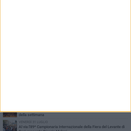
PIÙ LETTI QUESTA SETTIMANA
LUNEDÌ 3 AGOSTO
UEFA Euro 2032, formalizzata la disponibilità dello Stadio San
Nicola. Leccese: «Bari è pronta»
LUNEDÌ 3 AGOSTO
Continua la stagione dei mercati serali a Bari: il calendario di
agosto
LUNEDÌ 3 AGOSTO
"Le Due Bari", un programma diffuso nei Municipi: tutti gli eventi
della settimana
VENERDÌ 31 LUGLIO
Al via l'89ª Campionaria Internazionale della Fiera del Levante di