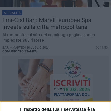
ATTUALITÀ
Fmi-Cisl Bari: Marelli europee Spa
investe sulla città metropolitana
Al momento sul sito del capoluogo pugliese sono
impiegate 980 risorse
BARI -
MARTEDÌ 30 LUGLIO 2024
11.50
COMUNICATO STAMPA
Il rispetto della tua riservatezza è la