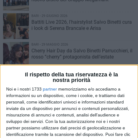
BARI - 29 GIUGNO 2026
Battiti Live 2026, l'hairstylist Salvo Binetti cura
i look di Serena Brancale e Arisa
BARI - 29 MAGGIO 2026
Cherry Hair Day da Salvo Binetti Parrucchieri, il
rosso “cherry” protagonista dell’estate
BARI - 17 APRILE 2026
Il rispetto della tua riservatezza è la
Nuovo Despar Express all'Aeroporto di Bari: un
nostra priorità
presidio strategico per viaggiatori e operatori
Noi e i nostri 1733
partner
memorizziamo e/o accediamo a
informazioni su un dispositivo, come i cookie, e trattiamo dati
personali, come identificatori univoci e informazioni standard
BARI - 19 MARZO 2026
Sanguedolce: 100 anni di qualità e tradizione
inviate da un dispositivo per annunci e contenuti personalizzati,
misurazione di annunci e contenuti, analisi dell'audience e
sviluppo dei servizi.
Con la tua autorizzazione noi e i nostri
partner possiamo utilizzare dati precisi di geolocalizzazione e
BARI - 3 MARZO 2026
identificazione tramite la scansione del dispositivo. Puoi fare clic
Giovinazzo capitale dell’hockey europeo: al