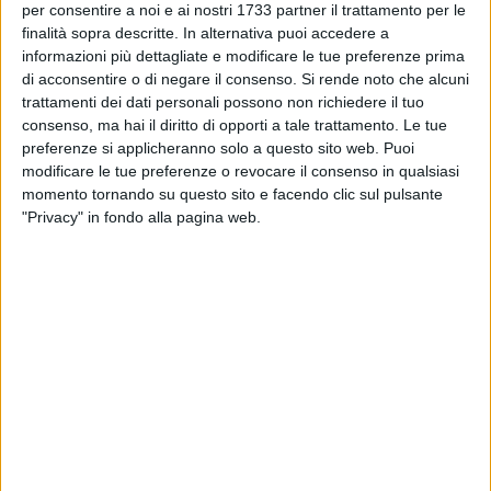
per consentire a noi e ai nostri 1733 partner il trattamento per le
PalaPansini la Final Four WSE Trophy Cup
finalità sopra descritte. In alternativa puoi accedere a
2026
informazioni più dettagliate e modificare le tue preferenze prima
BARI - 10 FEBBRAIO 2026
di acconsentire o di negare il consenso.
Si rende noto che alcuni
Maiora promuove un altro progetto di
trattamenti dei dati personali possono non richiedere il tuo
inclusione e valorizzazione sociale: nasce la
consenso, ma hai il diritto di opporti a tale trattamento. Le tue
partnership con la Cooperativa Sociale
preferenze si applicheranno solo a questo sito web. Puoi
PeperonAut
modificare le tue preferenze o revocare il consenso in qualsiasi
BARI - 5 FEBBRAIO 2026
momento tornando su questo sito e facendo clic sul pulsante
Al fianco di “Seconda Mamma”, Salvo Binetti:
"Privacy" in fondo alla pagina web.
«Si può dimostrare l’amore in mille modi»
BARI - 5 FEBBRAIO 2026
Diventare difensore civile: una nuova
professione tra opportunità occupazionali e
sviluppo sociale
BARI - 31 DICEMBRE 2025
Manovra 2026, Giovanni Assi: «Buoni indirizzi,
ma un intervento sul lavoro ancora troppo
timoroso per sostenere la crescita»
BARI - 26 DICEMBRE 2025