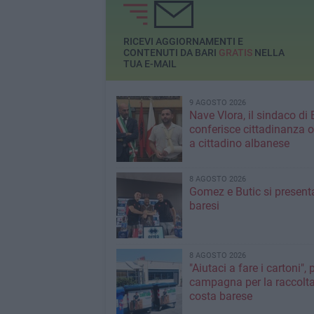
all'inaugurazione d
strategica per lo s
del porto di Bari
RICEVI AGGIORNAMENTI E
CONTENUTI DA BARI
GRATIS
NELLA
TUA E-MAIL
9 AGOSTO 2026
Nave Vlora, il sindaco di 
conferisce cittadinanza o
a cittadino albanese
8 AGOSTO 2026
Gomez e Butic si present
baresi
8 AGOSTO 2026
"Aiutaci a fare i cartoni", 
campagna per la raccolta
costa barese