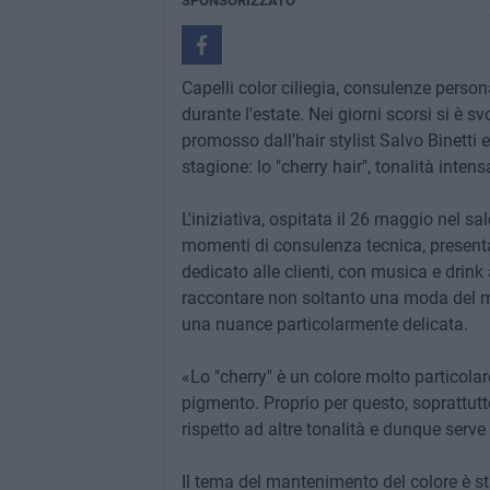
SPONSORIZZATO
Capelli color ciliegia, consulenze person
durante l'estate. Nei giorni scorsi si è sv
promosso dall'hair stylist Salvo Binetti 
stagione: lo "cherry hair", tonalità inten
L'iniziativa, ospitata il 26 maggio nel sa
momenti di consulenza tecnica, presenta
dedicato alle clienti, con musica e drink
raccontare non soltanto una moda del m
una nuance particolarmente delicata.
«Lo "cherry" è un colore molto particolar
pigmento. Proprio per questo, soprattutto
rispetto ad altre tonalità e dunque serve
Il tema del mantenimento del colore è sta