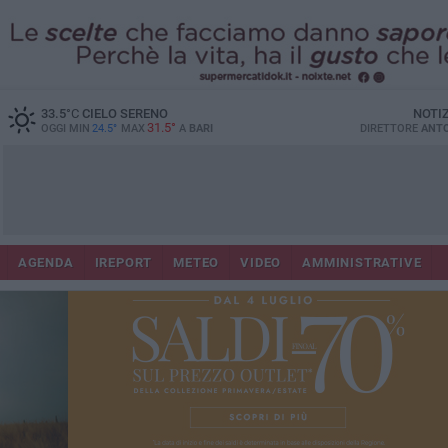
33.5
°C
CIELO SERENO
NOTI
31.5°
OGGI MIN
24.5°
MAX
A
BARI
DIRETTORE
ANTO
AGENDA
IREPORT
METEO
VIDEO
AMMINISTRATIVE