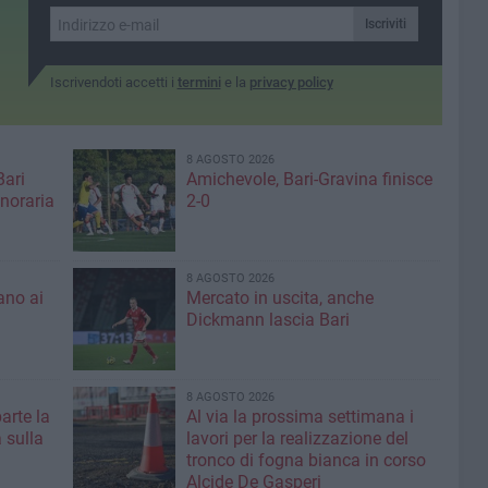
etichette e raccontare la
i un'opera
società con ironia
Iscriviti
viluppo
Iscrivendoti accetti i
termini
e la
privacy policy
8 AGOSTO 2026
Bari
Amichevole, Bari-Gravina finisce
noraria
2-0
8 AGOSTO 2026
ano ai
Mercato in uscita, anche
Dickmann lascia Bari
8 AGOSTO 2026
parte la
Al via la prossima settimana i
 sulla
lavori per la realizzazione del
tronco di fogna bianca in corso
Alcide De Gasperi