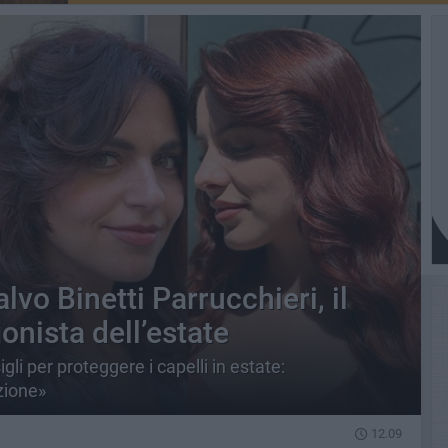
lvo Binetti Parrucchieri, il
onista dell’estate
gli per proteggere i capelli in estate:
zione»
12.09