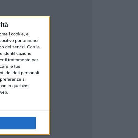
ità
ome i cookie, e
spositivo per annunci
o dei servizi.
Con la
e identificazione
er il trattamento per
icare le tue
ti dei dati personali
 preferenze si
nso in qualsiasi
 web.