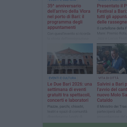
35^ anniversario
Presentato il 
dell’arrivo della Vlora
Festival a Bari
nel porto di Bari: il
tutti gli appun
programma degli
delle rassegne
appuntamenti
Il cartellone della 
Mare: Premio Rota, 
Con quest'evento si ricorda
Jazz e Locus Festi
la storia dell'immigrazione
nel Novecento
EVENTI E CULTURA
VITA DI CITTÀ
Le Due Bari 2026: una
Salvini a Bari 
settimana di eventi
l'avvio del can
gratuiti tra spettacoli,
nuovo Molo S
concerti e laboratori
Cataldo
Piazze, parchi, chiostri,
Il Ministro dei Tras
teatri e spazi di comunità
parteciperà alla
diventeranno luoghi di
presentazione del 
incontro e partecipazione
per le nuove banch
Guardia Costiera e