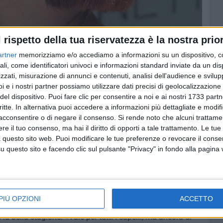
l rispetto della tua riservatezza è la nostra prior
artner
memorizziamo e/o accediamo a informazioni su un dispositivo, c
Parrucchieri
ali, come identificatori univoci e informazioni standard inviate da un di
zzati, misurazione di annunci e contenuti, analisi dell'audience e svilupp
mpoo e maschere dedicate ai capelli colorati – sottolinea –
i e i nostri partner possiamo utilizzare dati precisi di geolocalizzazione 
del dispositivo. Puoi fare clic per consentire a noi e ai nostri 1733 partn
pensabile non solo contro phon, piastre e ferri, ma anche
critte. In alternativa puoi accedere a informazioni più dettagliate e modif
so degli incontri e delle consulenze si è parlato anche di
acconsentire o di negare il consenso.
Si rende noto che alcuni trattamen
 a casa, soluzione sempre più richiesta soprattutto nei
e il tuo consenso, ma hai il diritto di opporti a tale trattamento. Le tue
 parrucchiere tendono a diradarsi.
 questo sito web. Puoi modificare le tue preferenze o revocare il conse
questo sito e facendo clic sul pulsante "Privacy" in fondo alla pagina
e pigmentate personalizzate, con all'interno il pigmento
re può essere ravvivato comodamente a casa in dieci
ità».
PIÙ OPZIONI
ACCETTO
egati all'esposizione al sole e alla salsedine, fattori che
la bella stagione. «Vale per tutti i capelli, ma ancora di