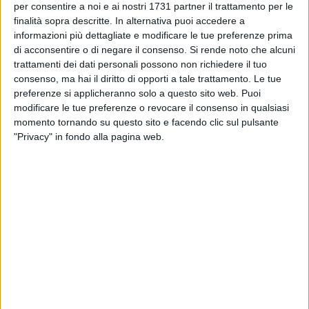
per consentire a noi e ai nostri 1731 partner il trattamento per le
promuovere il brand della Puglia
finalità sopra descritte. In alternativa puoi accedere a
informazioni più dettagliate e modificare le tue preferenze prima
BARI - 10 OTTOBRE 2024
di acconsentire o di negare il consenso.
Si rende noto che alcuni
Per il Sud 2.200 nuove assunzioni per
trattamenti dei dati personali possono non richiedere il tuo
migliorare l’impiego dei fondi europei: al via il
consenso, ma hai il diritto di opporti a tale trattamento. Le tue
concorso
preferenze si applicheranno solo a questo sito web. Puoi
modificare le tue preferenze o revocare il consenso in qualsiasi
BARI - 20 SETTEMBRE 2024
momento tornando su questo sito e facendo clic sul pulsante
L'ARPA Puglia cerca avvocati
"Privacy" in fondo alla pagina web.
BARI - 19 SETTEMBRE 2024
Bandi e lavoro, nuove opportunità
occupazionali nella sanità barese
BARI - 16 SETTEMBRE 2024
Cerchi lavoro a Bari? Visita il sito "Lavoro per
Te"
BARI - 10 SETTEMBRE 2024