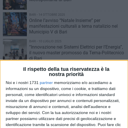
BARI - 14 OTTOBRE 2025
Online l’avviso “Natale Insieme” per
manifestazioni culturali a tema natalizio nel
Municipio V di Bari
BARI - 10 LUGLIO 2025
“Innovazione nei Sistemi Elettrici per l’Energia”,
il nuovo master promosso da Terna-Politecnico
di Bari
BARI - 9 LUGLIO 2025
Il rispetto della tua riservatezza è la
Strade Vive, dal 15 luglio il tour nei municipi di
nostra priorità
Bari per la presentazione del nuovo bando
Noi e i nostri 1731
partner
memorizziamo e/o accediamo a
informazioni su un dispositivo, come i cookie, e trattiamo dati
personali, come identificatori univoci e informazioni standard
BARI - 13 NOVEMBRE 2024
Online l’avviso per la concessione in uso dei
inviate da un dispositivo per annunci e contenuti personalizzati,
locali interni allo stadio della vittoria per le arti
misurazione di annunci e contenuti, analisi dell'audience e
marziali
sviluppo dei servizi.
Con la tua autorizzazione noi e i nostri
partner possiamo utilizzare dati precisi di geolocalizzazione e
BARI - 8 NOVEMBRE 2024
identificazione tramite la scansione del dispositivo. Puoi fare clic
Turismo del mare, pubblicato l'avviso per