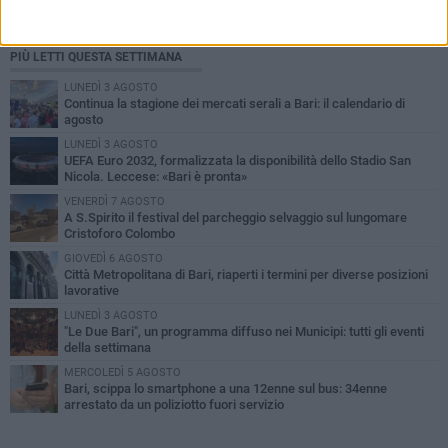
PIÙ LETTI QUESTA SETTIMANA
LUNEDÌ 3 AGOSTO
Continua la stagione dei mercati serali a Bari: il calendario di
agosto
LUNEDÌ 3 AGOSTO
UEFA Euro 2032, formalizzata la disponibilità dello Stadio San
Nicola. Leccese: «Bari è pronta»
VENERDÌ 7 AGOSTO
A S.Spirito il festival del parcheggio selvaggio sul lungomare
Cristoforo Colombo
GIOVEDÌ 6 AGOSTO
Città Metropolitana di Bari, riaperti i termini per diverse posizioni
lavorative
LUNEDÌ 3 AGOSTO
"Le Due Bari", un programma diffuso nei Municipi: tutti gli eventi
della settimana
MERCOLEDÌ 5 AGOSTO
Bari, scippa lo smartphone a una 12enne sul bus: 34enne
arrestato da un poliziotto fuori servizio