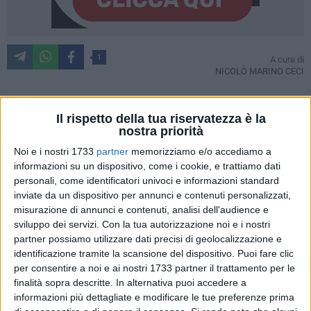
1
A cura di
NICOLÒ MARINO CECI
Il rispetto della tua riservatezza è la
Il 13 settembre l'ARPA - Agenzia Regionale per la
nostra priorità
Prevenzione e Protezione dell'Ambiente della Puglia ha
Noi e i nostri 1733
partner
memorizziamo e/o accediamo a
pubblicato un Avviso pubblico per l'aggiornamento
informazioni su un dispositivo, come i cookie, e trattiamo dati
dell'elenco di avvocati per "l'assistenza, difesa e
personali, come identificatori univoci e informazioni standard
rappresentanza" dell'Agenzia.
inviate da un dispositivo per annunci e contenuti personalizzati,
Si legge nel bando: "per l'affidamento degli incarichi legali,
misurazione di annunci e contenuti, analisi dell'audience e
l'ARPA Puglia intende procedere all'aggiornamento di un
sviluppo dei servizi.
Con la tua autorizzazione noi e i nostri
apposito elenco aperto ai professionisti Avvocati, singoli e/o
partner possiamo utilizzare dati precisi di geolocalizzazione e
identificazione tramite la scansione del dispositivo. Puoi fare clic
associati, esercenti l'attività di assistenza e di patrocinio
per consentire a noi e ai nostri 1733 partner il trattamento per le
legale, dal quale attingere al fine di conferire mandato
finalità sopra descritte. In alternativa puoi accedere a
professionale di rappresentanza e patrocinio legale in
informazioni più dettagliate e modificare le tue preferenze prima
controversie nelle quali l'ARPA Puglia è parte."