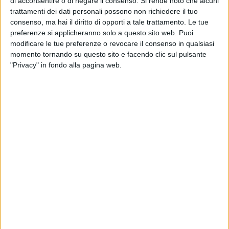
di acconsentire o di negare il consenso.
Si rende noto che alcuni
trattamenti dei dati personali possono non richiedere il tuo
In particolare, "l'elenco è unico, soggetto ad aggiornamento
consenso, ma hai il diritto di opporti a tale trattamento. Le tue
annuale, articolato nelle sezioni distinte per tipologia di
preferenze si applicheranno solo a questo sito web. Puoi
modificare le tue preferenze o revocare il consenso in qualsiasi
contenzioso:
momento tornando su questo sito e facendo clic sul pulsante
"Privacy" in fondo alla pagina web.
1) Contenzioso amministrativo;
2) Contenzioso civile e commerciale e procedure
esecutive;
3) Contenzioso penale (costituzione di parte civile e
costituzione quale responsabile civile)
4) Contenzioso tributario;
5) Diritto del lavoro;
6) Diritto civile, commerciale, lavoro, tributario,
procedure esecutive, per controversie di valore
determinato o determinabile non superiore a €
30.000,00.
La sezione n. 3 è aperta anche agli avvocati che non
possiedono il requisito dell'iscrizione all'Albo dei patrocinanti