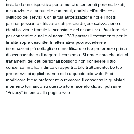
inviate da un dispositivo per annunci e contenuti personalizzati,
misurazione di annunci e contenuti, analisi dell'audience e
sviluppo dei servizi.
Con la tua autorizzazione noi e i nostri
52
partner possiamo utilizzare dati precisi di geolocalizzazione e
identificazione tramite la scansione del dispositivo. Puoi fare clic
per consentire a noi e ai nostri 1733 partner il trattamento per le
finalità sopra descritte. In alternativa puoi accedere a
Ieri il violento nubifragio su Bari, con forte vento e grandine,
informazioni più dettagliate e modificare le tue preferenze prima
oggi si fa la conta dei danni. E, come spesso accade quando
di acconsentire o di negare il consenso.
Si rende noto che alcuni
in città arriva la pioggia, sulla spiaggia cittadina di Pane e
trattamenti dei dati personali possono non richiedere il tuo
pomodoro la polizia locale ha imposto il divieto di
consenso, ma hai il diritto di opporti a tale trattamento. Le tue
balneazione.
preferenze si applicheranno solo a questo sito web. Puoi
modificare le tue preferenze o revocare il consenso in qualsiasi
momento tornando su questo sito e facendo clic sul pulsante
La presenza degli scarichi fognari nei pressi della spiaggia,
"Privacy" in fondo alla pagina web.
infatti, fa temere che le forti piogge di ieri abbiano
contaminato il mare. Sono in corso le analisi sulla qualità
dell'acqua da parte di Arpa Puglia; il divieto di balneazione
resterà vigente fino all'esito delle indagini dell'agenzia
regionale per l'ambiente.