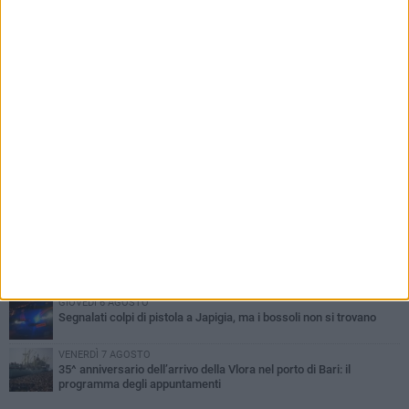
PIÙ LETTI QUESTA SETTIMANA
GIOVEDÌ 6 AGOSTO
Città Metropolitana di Bari, riaperti i termini per diverse posizioni
lavorative
VENERDÌ 7 AGOSTO
A S.Spirito il festival del parcheggio selvaggio sul lungomare
Cristoforo Colombo
MERCOLEDÌ 5 AGOSTO
Mafia e sale giochi a Bari, il Riesame conferma il carcere per 7
arrestati
MERCOLEDÌ 5 AGOSTO
Bari, scippa lo smartphone a una 12enne sul bus: 34enne
arrestato da un poliziotto fuori servizio
GIOVEDÌ 6 AGOSTO
Segnalati colpi di pistola a Japigia, ma i bossoli non si trovano
VENERDÌ 7 AGOSTO
35^ anniversario dell’arrivo della Vlora nel porto di Bari: il
programma degli appuntamenti