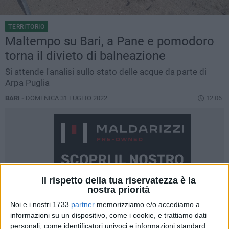
TERRITORIO
Maltempo su Bari, a Pane e pomodoro
torna il divieto di balneazione
Si attende l'analisi sullo stato delle acque da parte di
Arpa Puglia
BARI -
DOMENICA 31 LUGLIO 2022
12.06
Il rispetto della tua riservatezza è la
nostra priorità
Noi e i nostri 1733
partner
memorizziamo e/o accediamo a
informazioni su un dispositivo, come i cookie, e trattiamo dati
personali, come identificatori univoci e informazioni standard