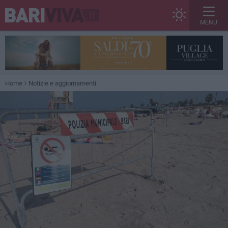
MENU
Home
Notizie e aggiornamenti