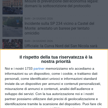
Misure di prevenzione dell'economia legale:
domani la sottoscrizione del protocollo
BARI - 24 GIUGNO 2026
Incidente sulla SP 234 vicino a Castel del
Monte: arrestato un barese per tentato
omicidio
BARI - 24 GIUGNO 2026
Ufficiale: la Curva Nord del San Nicola sarà
intitolata ad Igor Protti
Il rispetto della tua riservatezza è la
nostra priorità
BARI - 24 GIUGNO 2026
Bari e Vietnam, il sindaco incontra
Noi e i nostri 1733
partner
memorizziamo e/o accediamo a
l'Ambasciatrice
informazioni su un dispositivo, come i cookie, e trattiamo dati
personali, come identificatori univoci e informazioni standard
inviate da un dispositivo per annunci e contenuti personalizzati,
BARI - 23 GIUGNO 2026
misurazione di annunci e contenuti, analisi dell'audience e
La Curva Nord dello stadio San Nicola
sviluppo dei servizi.
Con la tua autorizzazione noi e i nostri
intitolata ad Igor Protti
partner possiamo utilizzare dati precisi di geolocalizzazione e
identificazione tramite la scansione del dispositivo. Puoi fare clic