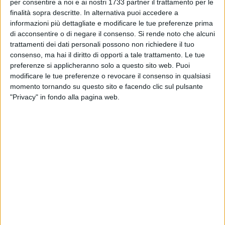
BARI - 23 GIUGNO 2026
per consentire a noi e ai nostri 1733 partner il trattamento per le
Nuova area pedonale sul lungomare di Santo
finalità sopra descritte. In alternativa puoi accedere a
Spirito tutti i sabati e le domeniche fino a
informazioni più dettagliate e modificare le tue preferenze prima
settembre
di acconsentire o di negare il consenso.
Si rende noto che alcuni
trattamenti dei dati personali possono non richiedere il tuo
BARI - 23 GIUGNO 2026
consenso, ma hai il diritto di opporti a tale trattamento. Le tue
Arriva a Madonnella il Centro Mobile di
preferenze si applicheranno solo a questo sito web. Puoi
Raccolta di AMIU Puglia
modificare le tue preferenze o revocare il consenso in qualsiasi
momento tornando su questo sito e facendo clic sul pulsante
BARI - 23 GIUGNO 2026
"Privacy" in fondo alla pagina web.
Al via i lavori per i campetti intitolati a Michele
Fazio
BARI - 22 GIUGNO 2026
Doppio intervento mininvasivo al Policlinico di
Bari: eseguite TAVI e angioplastica coronarica
BARI - 22 GIUGNO 2026
AMTAB, attivato piano straordinario in
occasione di Eros Ramazzotti a Bari