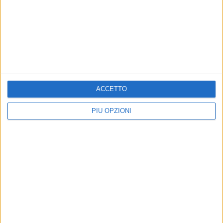
urbana negativa
BARI - 18 GIUGNO 2026
Mercato corso Vittorio Veneto: Casambulanti
lo vuole settimanale unito
Precedente
1
2
...
4
5
6
7
8
...
ACCETTO
Successiva
PIÙ OPZIONI