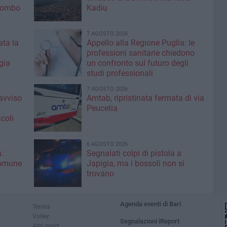
olombo
Kadiu
7 AGOSTO 2026
ta la
Appello alla Regione Puglia: le
professioni sanitarie chiedono
gia
un confronto sul futuro degli
studi professionali
7 AGOSTO 2026
'avviso
Amtab, ripristinata fermata di via
Peucetia
coli
6 AGOSTO 2026
:
Segnalati colpi di pistola a
Comune
Japigia, ma i bossoli non si
trovano
Agenda eventi di Bari
Tennis
Volley
Segnalazioni iReport
Altri sport