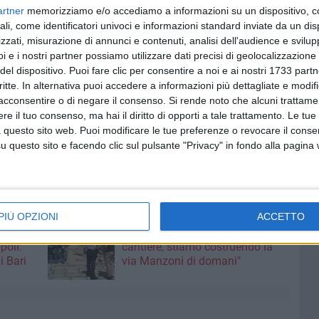
artner
memorizziamo e/o accediamo a informazioni su un dispositivo, c
orio, che interessa non soltanto il personale giudiziario
ali, come identificatori univoci e informazioni standard inviate da un di
cazione degli uffici. Non si può, infatti, lasciare questa
zzati, misurazione di annunci e contenuti, analisi dell'audience e svilupp
che la giustizia sia affidata a più "sedi di fortuna",
i e i nostri partner possiamo utilizzare dati precisi di geolocalizzazione 
 È chiaro che tutto questo contribuisce al proliferare
del dispositivo. Puoi fare clic per consentire a noi e ai nostri 1733 partn
operare in una terra dove lo Stato evidentemente è assente.
critte. In alternativa puoi accedere a informazioni più dettagliate e modif
sollevato nuovamente il tema dell'emergenza giustizia in
acconsentire o di negare il consenso.
Si rende noto che alcuni trattamen
e il tuo consenso, ma hai il diritto di opporti a tale trattamento. Le tue
sonale amministrativo e agli avvocati che operano in
 questo sito web. Puoi modificare le tue preferenze o revocare il conse
tto, cercano di mantenere ancora alta la bandiera della
questo sito e facendo clic sul pulsante "Privacy" in fondo alla pagina
RI
PIÙ OPZIONI
ACCETTO
7 AGOSTO 2026
le degli
Leccese: "Guardiamo oltre il
poli:
cantiere, stiamo costruendo la
i Bari
via Manzoni di domani"