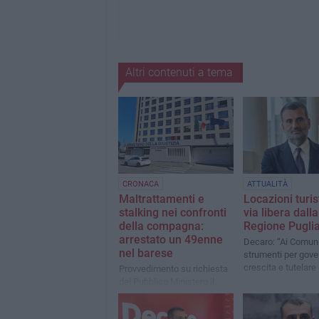
Altri contenuti a tema
CRONACA
ATTUALITÀ
Maltrattamenti e
Locazioni turis
stalking nei confronti
via libera dalla
della compagna:
Regione Puglia
arrestato un 49enne
Decaro: “Ai Comuni 
nel barese
strumenti per gove
crescita e tutelare i
Provvedimento su richiesta
del Pubblico Ministero il
Giudice per le indagini
preliminari del Tribunale di