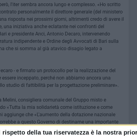
 però, l'iter sembra ancora lungo e complesso. «Ho scritto
contrato personalmente il direttore generale (del ministero
 una risposta nei prossimi giorni, altrimenti credo di avere il
 una iniziativa anche eclatante nei confronti del
 Bari e presidente Anci, Antonio Decaro, intervenendo
atura indipendente e Ordine degli Avvocati di Bari sulla
ema che si somma al già atavico disagio legato a
caro - e firmato un protocollo per la realizzazione del
ve essere inceppato, perché non abbiamo ancora una
lo studio di fattibilità per la progettazione preliminare».
a Melini, consigliera comunale del Gruppo misto e
do «Tutta la mia solidarietà come istituzione e come
ini aggiunge che «L'aumento della dotazione nazionale
porrebbe a questo Governo di destinarne una importante
o che i rappresentanti delle sedi pugliesi siano ascoltati
l rispetto della tua riservatezza è la nostra prior
lamentari si rendano definitivamente conto della grave