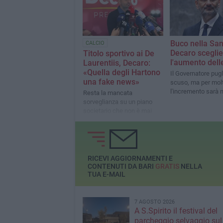
Bari
Buco nella San
CALCIO
Decaro sceglie
Titolo sportivo ai De
l'aumento dell
Laurentiis, Decaro:
«Quella degli Hartono
Il Governatore pugl
una fake news»
scuso, ma per molt
l'incremento sarà
Resta la mancata
sorveglianza su un piano
societario che non è mai
cresciuto nel tempo
RICEVI AGGIORNAMENTI E
CONTENUTI DA BARI
GRATIS
NELLA
TUA E-MAIL
7 AGOSTO 2026
A S.Spirito il festival del
parcheggio selvaggio sul