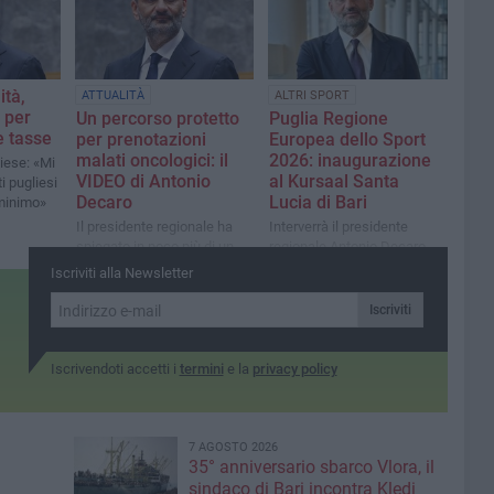
ità,
ATTUALITÀ
ALTRI SPORT
 per
Un percorso protetto
Puglia Regione
e tasse
per prenotazioni
Europea dello Sport
malati oncologici: il
2026: inaugurazione
iese: «Mi
VIDEO di Antonio
al Kursaal Santa
i pugliesi
Decaro
Lucia di Bari
 minimo»
Il presidente regionale ha
Interverrà il presidente
spiegato in poco più di un
regionale Antonio Decaro
minuto cosa sta cercando di
Iscriviti alla Newsletter
fare
Iscriviti
Iscrivendoti accetti i
termini
e la
privacy policy
7 AGOSTO 2026
35° anniversario sbarco Vlora, il
sindaco di Bari incontra Kledi