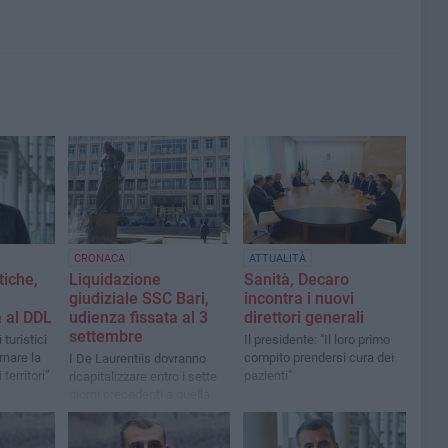
CRONACA
ATTUALITÀ
tiche,
Liquidazione
Sanità, Decaro
giudiziale SSC Bari,
incontra i nuovi
 al DDL
udienza fissata al 3
direttori generali
settembre
turistici
Il presidente: "Il loro primo
rnare la
compito prendersi cura dei
I De Laurentiis dovranno
 territori”
pazienti"
ricapitalizzare entro i sette
giorni precedenti a quella
data