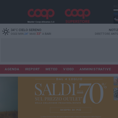
PI
Lec
34
°C
CIELO SERENO
NOTI
33°
OGGI MIN
24°
MAX
A
BARI
DIRETTORE
ANTO
AGENDA
IREPORT
METEO
VIDEO
AMMINISTRATIVE
ri
fuo