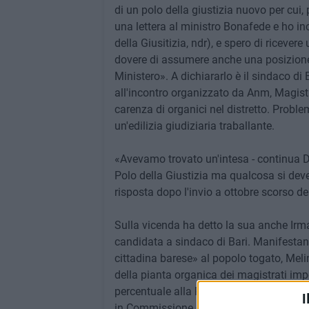
di un polo della giustizia nuovo per cui,
una lettera al ministro Bonafede e ho in
della Giusitizia, ndr), e spero di ricevere
dovere di assumere anche una posizione,
Ministero». A dichiararlo è il sindaco di
all'incontro organizzato da Anm, Magistr
carenza di organici nel distretto. Probl
un'edilizia giudiziaria traballante.
«Avevamo trovato un'intesa - continua De
Polo della Giustizia ma qualcosa si de
risposta dopo l'invio a ottobre scorso del
Sulla vicenda ha detto la sua anche Irm
candidata a sindaco di Bari. Manifestan
cittadina barese» al popolo togato, Mel
della pianta organica dei magistrati im
percentuale alla Puglia. Ritengo opportun
I
in Commissione Giustizia così che i par