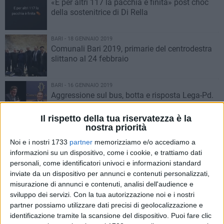
«E per altri 117 la pacchia è finita» post choc
della sostenitrice di Di Rella
BARI - 18 GENNAIO 2019
Comunali Bari 2019, primarie del centrodestra
slittano al 24 febbraio
BARI - 16 GENNAIO 2019
Aggressione sul bus, botta e risposta Lega-Pd.
Sasso: «Fuori chi porta guerra». Lacarra:
«Compito di Salvini»
Il rispetto della tua riservatezza è la
nostra priorità
BARI - 15 GENNAIO 2019
Testamento biologico, in Puglia è legge poter
Noi e i nostri 1733
partner
memorizziamo e/o accediamo a
inserire la propria scelta nel fascicolo sanitario
informazioni su un dispositivo, come i cookie, e trattiamo dati
elettronico
personali, come identificatori univoci e informazioni standard
inviate da un dispositivo per annunci e contenuti personalizzati,
BARI - 15 GENNAIO 2019
misurazione di annunci e contenuti, analisi dell'audience e
Regione Puglia, cordoglio per la perdita della
sviluppo dei servizi.
Con la tua autorizzazione noi e i nostri
mamma del consigliere Zinni
partner possiamo utilizzare dati precisi di geolocalizzazione e
identificazione tramite la scansione del dispositivo. Puoi fare clic