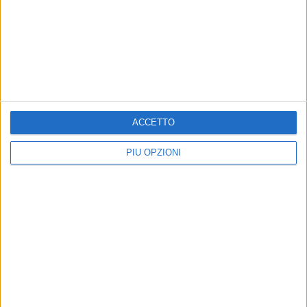
BARI - 8 GENNAIO 2019
Caradonna si dimette da coordinatore di
Fratelli d'Italia Bari: «Decisione meditata»
Precedente
1
2
...
68
69
70
71
72
...
ACCETTO
Successiva
PIÙ OPZIONI