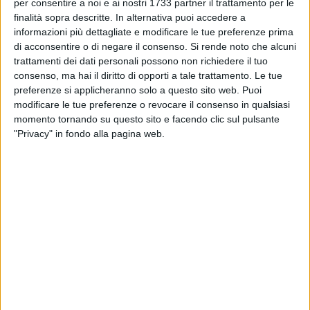
BARI - 14 GENNAIO 2019
per consentire a noi e ai nostri 1733 partner il trattamento per le
Bimbi autistici maltrattati, Conca (M5S):
finalità sopra descritte. In alternativa puoi accedere a
«Inderogabile l'utilizzo della tecnologia»
informazioni più dettagliate e modificare le tue preferenze prima
di acconsentire o di negare il consenso.
Si rende noto che alcuni
trattamenti dei dati personali possono non richiedere il tuo
BARI - 14 GENNAIO 2019
consenso, ma hai il diritto di opporti a tale trattamento. Le tue
Comuni, associazioni, cittadini e politici tutti
preferenze si applicheranno solo a questo sito web. Puoi
uniti a Bari contro le trivelle
modificare le tue preferenze o revocare il consenso in qualsiasi
momento tornando su questo sito e facendo clic sul pulsante
BARI - 14 GENNAIO 2019
"Privacy" in fondo alla pagina web.
1
Comunali Bari 2019, Elisabetta Pani candidata
sindaco del Movimento 5 Stelle: «Puntiamo
sulla cultura»
BARI - 14 GENNAIO 2019
Pericolo xylella, il parere della senatrice di
Barletta Assuntela Messina
PUGLIA - 13 GENNAIO 2019
Abusi su bimbi autistici a Noicattaro, il
ministro Grillo: «Emiliano valuti chiusura
dell'istituto»