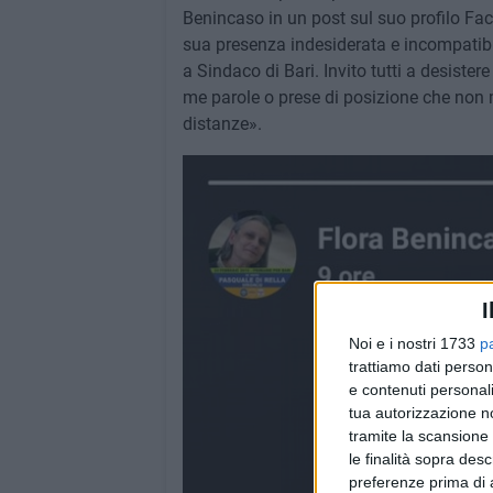
Benincaso in un post sul suo profilo Fa
sua presenza indesiderata e incompatibil
a Sindaco di Bari. Invito tutti a desistere
me parole o prese di posizione che non 
distanze».
I
Noi e i nostri 1733
p
trattiamo dati person
e contenuti personali
tua autorizzazione no
tramite la scansione 
le finalità sopra des
preferenze prima di 