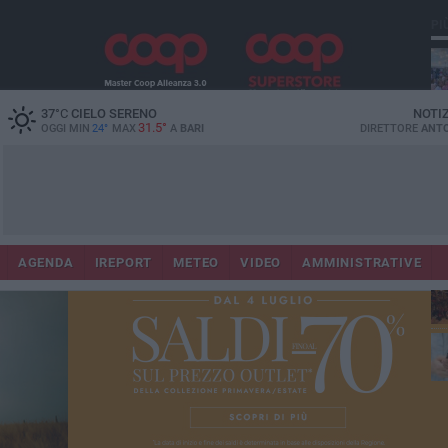
PI
37
°C
CIELO SERENO
NOTI
31.5°
OGGI MIN
24°
MAX
A
BARI
DIRETTORE
ANTO
Lec
Co
AGENDA
IREPORT
METEO
VIDEO
AMMINISTRATIVE
fuo