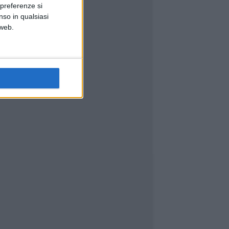
 preferenze si
nso in qualsiasi
 web.