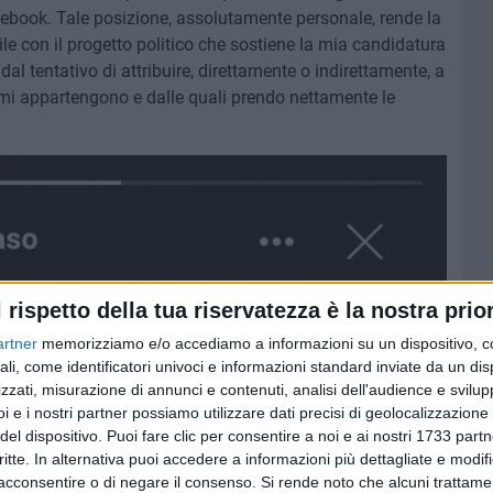
cebook. Tale posizione, assolutamente personale, rende la
e con il progetto politico che sostiene la mia candidatura
 dal tentativo di attribuire, direttamente o indirettamente, a
mi appartengono e dalle quali prendo nettamente le
l rispetto della tua riservatezza è la nostra prior
artner
memorizziamo e/o accediamo a informazioni su un dispositivo, c
ali, come identificatori univoci e informazioni standard inviate da un di
zzati, misurazione di annunci e contenuti, analisi dell'audience e svilupp
i e i nostri partner possiamo utilizzare dati precisi di geolocalizzazione 
del dispositivo. Puoi fare clic per consentire a noi e ai nostri 1733 partn
critte. In alternativa puoi accedere a informazioni più dettagliate e modif
acconsentire o di negare il consenso.
Si rende noto che alcuni trattamen