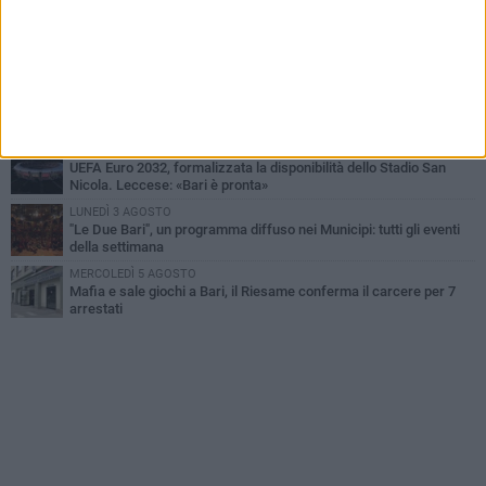
GIOVEDÌ 6 AGOSTO
Città Metropolitana di Bari, riaperti i termini per diverse posizioni
lavorative
LUNEDÌ 3 AGOSTO
Continua la stagione dei mercati serali a Bari: il calendario di
agosto
LUNEDÌ 3 AGOSTO
UEFA Euro 2032, formalizzata la disponibilità dello Stadio San
Nicola. Leccese: «Bari è pronta»
LUNEDÌ 3 AGOSTO
"Le Due Bari", un programma diffuso nei Municipi: tutti gli eventi
della settimana
MERCOLEDÌ 5 AGOSTO
Mafia e sale giochi a Bari, il Riesame conferma il carcere per 7
arrestati