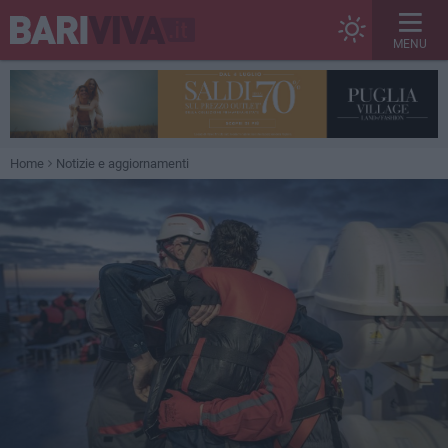
MENU
Home
Notizie e aggiornamenti