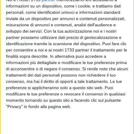
informazioni su un dispositivo, come i cookie, e trattiamo dati
personali, come identificatori univoci e informazioni standard
inviate da un dispositivo per annunci e contenuti personalizzati,
A cura di
misurazione di annunci e contenuti, analisi dell'audience e
ELGA MONTANI
sviluppo dei servizi.
Con la tua autorizzazione noi e i nostri
partner possiamo utilizzare dati precisi di geolocalizzazione e
identificazione tramite la scansione del dispositivo. Puoi fare clic
per consentire a noi e ai nostri 1733 partner il trattamento per le
Nel primo pomeriggio di oggi è arrivata nel porto di Bari la
finalità sopra descritte. In alternativa puoi accedere a
nave di ricerca e soccorso Life Support di Emercency. A
informazioni più dettagliate e modificare le tue preferenze prima
bardo c'erano 14 migranti salvati lo scorso 27 febbraio nelle
di acconsentire o di negare il consenso.
Si rende noto che alcuni
acque internazionali della zona Sar libica. Sono tutti uomini,
trattamenti dei dati personali possono non richiedere il tuo
fra cui un minore non accompagnato. Non sono note al
consenso, ma hai il diritto di opporti a tale trattamento. Le tue
momento le loro condizioni di salute.
preferenze si applicheranno solo a questo sito web. Puoi
modificare le tue preferenze o revocare il consenso in qualsiasi
momento tornando su questo sito e facendo clic sul pulsante
Come comunicato da Emergency, le persone soccorse erano
"Privacy" in fondo alla pagina web.
partite dalle coste libiche giovedì 26 nel tardo pomeriggio e
provengono da Afghanistan, Pakistan e Somalia. Paesi
vittime di conflitti, violenza, povertà estrema e crisi climatica.
Sono stati salvati dalla Ong mentre erano a bordo di una