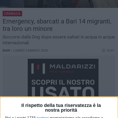
CRONACA
Emergency, sbarcati a Bari 14 migranti,
tra loro un minore
Soccorsi dalla Ong dopo essere saltati in acqua in acque
internazionali
BARI -
LUNEDÌ 2 MARZO 2026
18.47
Il rispetto della tua riservatezza è la
nostra priorità
Noi e i nostri 1733
partner
memorizziamo e/o accediamo a