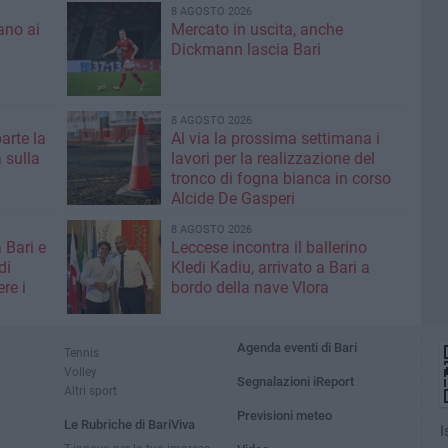
8 AGOSTO 2026
ano ai
Mercato in uscita, anche
Dickmann lascia Bari
8 AGOSTO 2026
parte la
Al via la prossima settimana i
 sulla
lavori per la realizzazione del
tronco di fogna bianca in corso
Alcide De Gasperi
8 AGOSTO 2026
 Bari e
Leccese incontra il ballerino
di
Kledi Kadiu, arrivato a Bari a
re i
bordo della nave Vlora
Agenda eventi di Bari
Tennis
Volley
Segnalazioni iReport
Altri sport
Previsioni meteo
Le Rubriche di BariViva
I