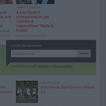
EVENTI E CULTURA
ra di
A Lino Banfi il
ie, e le
riconoscimento per
l'attività di
te
imprenditore "Made in
Puglia"
a social
d'amore
Domani la premiazione
 alla
presso la sede di
 frasi
Confindustria a Barletta
Iscriviti alla Newsletter
ntervista
Iscriviti
Iscrivendoti accetti i
termini
e la
privacy policy
8 AGOSTO 2026
Bari
Amichevole, Bari-Gravina finisce
noraria
2-0