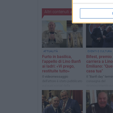
Altri contenuti a tema
ATTUALITÀ
EVENTI E CULTURA
Furto in basilica,
Bifest, premio 
l'appello di Lino Banfi
carriera a Lino
ai ladri: «Vi prego,
Emiliano: "Que
restituite tutto»
casa tua"
Il videomessaggio
Il "Banfi day" termi
dell'attore è stato pubblicato
consegna del
sui suoi social della
riconoscimento su
trasmissione "Chi l'ha
del Petruzzelli
visto?"