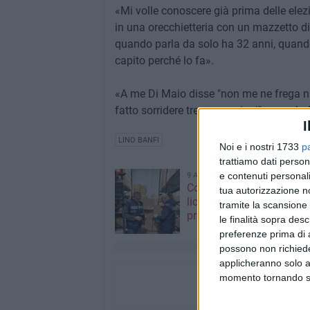
«Mi volle conoscere già prima delle elezi
in una orecchietteria con un mazzetto di
quando parla da solo ha 32 anni, quand
capito perché lo fa».
«A me Di Maio disse "non me ne frega nie
fatto sorridere tre generazioni"», conclu
I
LINO BANFI
Noi e i nostri 1733
p
trattiamo dati person
e contenuti personali
9 AGOSTO 2026
Controlli dei NAS nel Bar
tua autorizzazione no
licenza sospesa e 27mila
tramite la scansione 
prodotti sequestrati
le finalità sopra des
preferenze prima di 
possono non richieder
applicheranno solo a
momento tornando su 