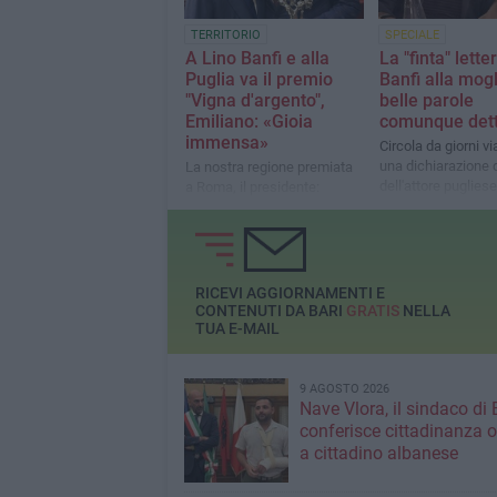
TERRITORIO
SPECIALE
A Lino Banfi e alla
La "finta" lette
Puglia va il premio
Banfi alla mogl
"Vigna d'argento",
belle parole
Emiliano: «Gioia
comunque det
immensa»
Circola da giorni vi
una dichiarazione 
La nostra regione premiata
dell'attore pugliese
a Roma, il presidente:
consorte malata, le
«Occasione per creare un
estrapolate da un'i
ponte fra questa terra e la
a Domenica In
capitale»
RICEVI AGGIORNAMENTI E
CONTENUTI DA BARI
GRATIS
NELLA
TUA E-MAIL
9 AGOSTO 2026
Nave Vlora, il sindaco di 
conferisce cittadinanza o
a cittadino albanese