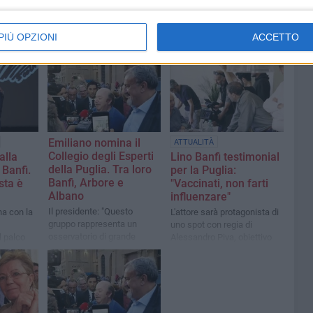
PIÙ OPZIONI
ACCETTO
Emiliano nomina il
ATTUALITÀ
Collegio degli Esperti
alla
Lino Banfi testimonial
della Puglia. Tra loro
 Banfi.
per la Puglia:
Banfi, Arbore e
sta è
"Vaccinati, non farti
Albano
influenzare"
Il presidente: "Questo
na con la
L'attore sarà protagonista di
gruppo rappresenta un
uno spot con regia di
osservatorio di grande
l palco
Alessandro Piva, obiettivo
importanza anche per
incrementare la copertura
incidere sulle scelte”
nella nostra regione