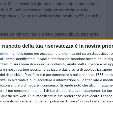
oni. Mi si presentò il giorno del mio compleanno a luglio,
 fiori. Potrebbe essere mio nipote come età, ma lui
o parla con Conte e Salvini sembra ne abbia 55, e non ho
nte per chi voti, ma io ti devo questo tributo, perché hai
de Lino Banfi.
l rispetto della tua riservatezza è la nostra prior
artner
memorizziamo e/o accediamo a informazioni su un dispositivo, c
ali, come identificatori univoci e informazioni standard inviate da un di
zzati, misurazione di annunci e contenuti, analisi dell'audience e svilupp
9 AGOSTO 2026
ese: una
35° Anniversario arrivo della
i e i nostri partner possiamo utilizzare dati precisi di geolocalizzazione 
Vlora: Bari fa rete
del dispositivo. Puoi fare clic per consentire a noi e ai nostri 1733 partn
critte. In alternativa puoi accedere a informazioni più dettagliate e modif
acconsentire o di negare il consenso.
Si rende noto che alcuni trattamen
e il tuo consenso, ma hai il diritto di opporti a tale trattamento. Le tue
 questo sito web. Puoi modificare le tue preferenze o revocare il conse
questo sito e facendo clic sul pulsante "Privacy" in fondo alla pagina