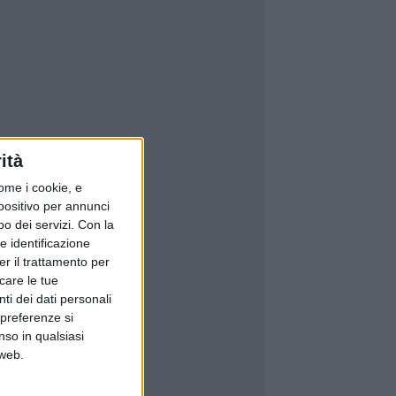
ità
ome i cookie, e
spositivo per annunci
o dei servizi.
Con la
e identificazione
er il trattamento per
icare le tue
ti dei dati personali
 preferenze si
nso in qualsiasi
 web.