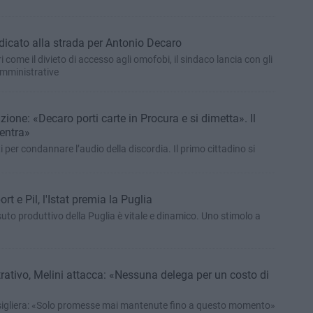
dicato alla strada per Antonio Decaro
i come il divieto di accesso agli omofobi, il sindaco lancia con gli
 amministrative
ione: «Decaro porti carte in Procura e si dimetta». Il
entra»
er condannare l’audio della discordia. Il primo cittadino si
 e Pil, l'Istat premia la Puglia
ssuto produttivo della Puglia è vitale e dinamico. Uno stimolo a
tivo, Melini attacca: «Nessuna delega per un costo di
nsigliera: «Solo promesse mai mantenute fino a questo momento»