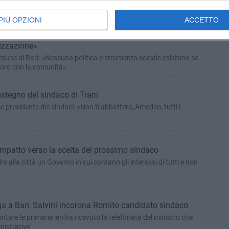
PIÙ OPZIONI
ACCETTO
alico attacca Conte: «Terzo settore merita
izzazione»
mune di Bari: «Nessuna politica e strumento sociale esistono se
avoro con la comunità»
stegno del sindaco di Trani
e presidente dei sindaci: «Non ti abbattere, Amedeo, tutti i
ompatto verso la scelta del prossimo sindaco
re alla città un Governo in cui contano gli interessi di tutti e non
ga a Bari, Salvini incorona Romito candidato sindaco
ontare le primarie ieri ha ricevuto la telefonata del ministro che
nistrative