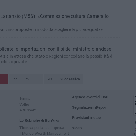
, Lattanzio (M5S): «Commissione cultura Camera lo
avanzino proposte in modo da scegliere la più adeguata»
licate le importazioni con il sì del ministro olandese
zia in attesa che Stato e Regioni concedano la possibilità di
che ai privati»
71
72
73
...
90
Successiva
Agenda eventi di Bari
Tennis
Volley
Segnalazioni iReport
Altri sport
Previsioni meteo
Le Rubriche di BariViva
I
T-innova per la tua impresa
Video
R
Il Mondo Wealth Management
B