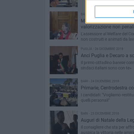
BARI - 27 DICEMBRE 2018
Manovra di Bilancio, Bott
valorizzazione non penal
L'assessore al Welfare del Co
non costruiti e animati da l
PUGLIA - 26 DICEMBRE 2018
Anci Puglia e Decaro a so
Il primo cittadino barese com
sindaci italiani sono con te»
BARI - 24 DICEMBRE 2018
Primarie, Centrodestra c
I candidati: "Vogliamo restitui
quelli personali"
BARI - 23 DICEMBRE 2018
Auguri di Natale della Le
Il consigliere che sta per affr
auspica la vittoria nelle ammi