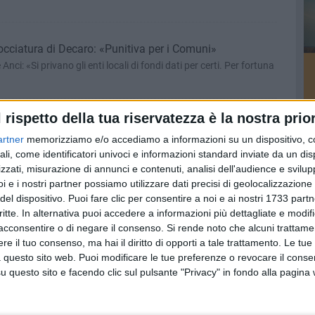
occiatura di Decaro: «Punitiva per i Comuni»
Anci: «Si privano gli enti locali di fondi dati per certi. Per fortuna
l rispetto della tua riservatezza è la nostra prior
ne sospende la cessione delle quote. Il centrodestra:
resi»
artner
memorizziamo e/o accediamo a informazioni su un dispositivo, c
ali, come identificatori univoci e informazioni standard inviate da un di
osizione esultano: «Salva una delle più importanti e strategiche
zzati, misurazione di annunci e contenuti, analisi dell'audience e svilupp
i e i nostri partner possiamo utilizzare dati precisi di geolocalizzazione 
del dispositivo. Puoi fare clic per consentire a noi e ai nostri 1733 partn
febbraio le primarie del centrodestra: «Gratis e aperte a
critte. In alternativa puoi accedere a informazioni più dettagliate e modif
acconsentire o di negare il consenso.
Si rende noto che alcuni trattamen
 15 gennaio la firma della carta dei valori, entro il 19 gennaio le
e il tuo consenso, ma hai il diritto di opporti a tale trattamento. Le tue
 questo sito web. Puoi modificare le tue preferenze o revocare il conse
questo sito e facendo clic sul pulsante "Privacy" in fondo alla pagina
o si autoinvita in Prefettura
 Foggia tra presidente della Regione e Premier