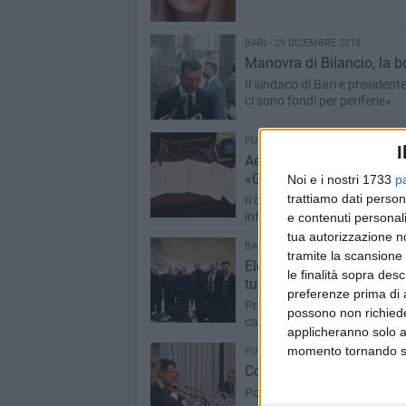
BARI - 29 DICEMBRE 2018
Manovra di Bilancio, la b
Il sindaco di Bari e presidente 
ci sono fondi per periferie»
PUGLIA - 28 DICEMBRE 2018
I
Aeroporti di Puglia, Comu
«Grande risultato per i ba
Noi e i nostri 1733
p
trattiamo dati person
Ii consiglieri comunali di opp
infrastrutture di Bari»
e contenuti personali
tua autorizzazione no
BARI - 28 DICEMBRE 2018
tramite la scansione 
Elezioni Bari 2019, il 17 
le finalità sopra des
tutti»
preferenze prima di 
Presentati regolamento e date:
possono non richieder
candidature
applicheranno solo a
momento tornando su 
PUGLIA - 28 DICEMBRE 2018
Conte in Puglia ed Emilian
Polemica e chiarimento ieri a