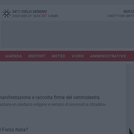
34
°C
CIELO SERENO
NOTI
33°
OGGI MIN
24°
MAX
A
BARI
DIRETTORE
ANTO
AGENDA
IREPORT
METEO
VIDEO
AMMINISTRATIVE
anifestazione e raccolta firme del centrodestra
astare un sindaco volgare e nemico di avvocati e cittadini»
i Forza Italia?