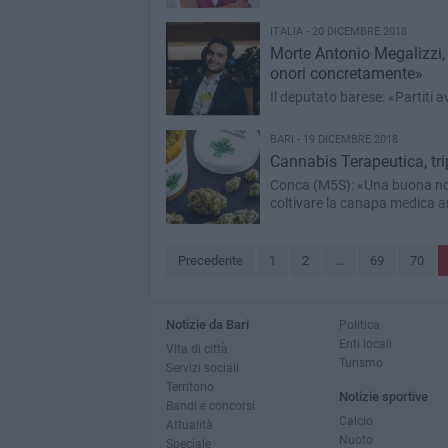
ITALIA - 20 DICEMBRE 2018
Morte Antonio Megalizzi
onori concretamente»
Il deputato barese: «Partiti 
BARI - 19 DICEMBRE 2018
Cannabis Terapeutica, trip
Conca (M5S): «Una buona noti
coltivare la canapa medica an
Precedente
1
2
...
69
70
Notizie da Bari
Politica
Enti locali
Vita di città
Turismo
Servizi sociali
Territorio
Notizie sportive
Bandi e concorsi
Calcio
Attualità
Nuoto
Speciale