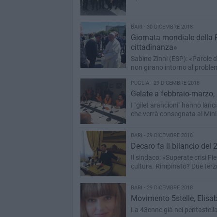
BARI - 30 DICEMBRE 2018
Giornata mondiale della P
cittadinanza»
Sabino Zinni (ESP): «Parole d
non girano intorno al probl
PUGLIA - 29 DICEMBRE 2018
Gelate a febbraio-marzo, 
I "gilet arancioni" hanno lan
che verrà consegnata al Minis
BARI - 29 DICEMBRE 2018
Decaro fa il bilancio del 
Il sindaco: «Superate crisi Fi
cultura. Rimpinato? Due terzi
BARI - 29 DICEMBRE 2018
Movimento 5stelle, Elisab
La 43enne già nei pentastellati