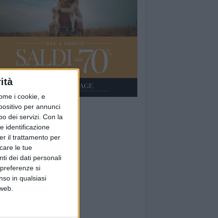
ità
ome i cookie, e
spositivo per annunci
o dei servizi.
Con la
e identificazione
er il trattamento per
icare le tue
ti dei dati personali
 preferenze si
nso in qualsiasi
 web.