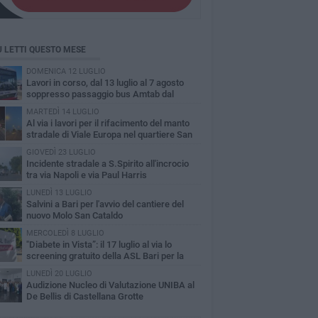
Ù LETTI QUESTO MESE
DOMENICA 12 LUGLIO
Lavori in corso, dal 13 luglio al 7 agosto
soppresso passaggio bus Amtab dal
itero di S.Spirito
MARTEDÌ 14 LUGLIO
A​l via i lavori per il rifacimento del manto
stradale di Viale Europa nel quartiere San
olo
GIOVEDÌ 23 LUGLIO
Incidente stradale a S.Spirito all'incrocio
tra via Napoli e via Paul Harris
LUNEDÌ 13 LUGLIO
Salvini a Bari per l'avvio del cantiere del
nuovo Molo San Cataldo
MERCOLEDÌ 8 LUGLIO
"Diabete in Vista”: il 17 luglio al via lo
screening gratuito della ASL Bari per la
inopatia diabetica
LUNEDÌ 20 LUGLIO
Audizione Nucleo di Valutazione UNIBA al
De Bellis di Castellana Grotte