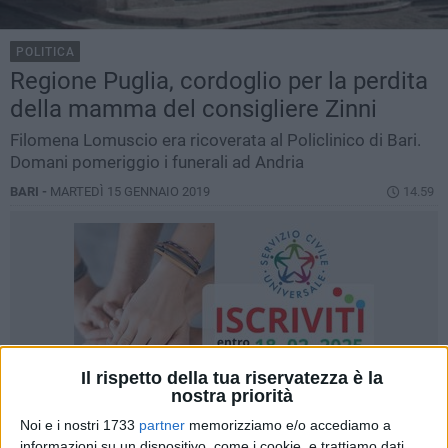
POLITICA
Regione Puglia, cordoglio per la perdita
della mamma del consigliere Zinni
Filomena Lomuscio era ricoverata al Policlinico di Bari.
Domani pomeriggio i funerali ad Andria
BARI -
MARTEDÌ 15 GENNAIO 2019
14.59
Il rispetto della tua riservatezza è la
nostra priorità
Noi e i nostri 1733
partner
memorizziamo e/o accediamo a
informazioni su un dispositivo, come i cookie, e trattiamo dati