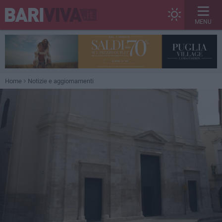
MENU
Home
Notizie e aggiornamenti