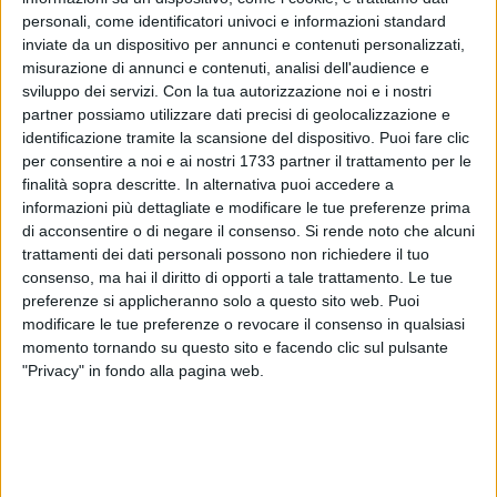
personali, come identificatori univoci e informazioni standard
inviate da un dispositivo per annunci e contenuti personalizzati,
misurazione di annunci e contenuti, analisi dell'audience e
1
sviluppo dei servizi.
Con la tua autorizzazione noi e i nostri
partner possiamo utilizzare dati precisi di geolocalizzazione e
identificazione tramite la scansione del dispositivo. Puoi fare clic
E' scomparsa ieri la pomeriggio al Policlinico di Bari
per consentire a noi e ai nostri 1733 partner il trattamento per le
finalità sopra descritte. In alternativa puoi accedere a
Filomena Lomuscio la mamma del consigliere regionale
informazioni più dettagliate e modificare le tue preferenze prima
Sabino Zinni. Tante in queste ore le manifestazioni di affetto
di acconsentire o di negare il consenso.
Si rende noto che alcuni
e stima.
trattamenti dei dati personali possono non richiedere il tuo
In una nota, i consiglieri regionali del gruppo "Noi a sinistra
consenso, ma hai il diritto di opporti a tale trattamento. Le tue
per la Puglia", Enzo Colonna, Sebastiano Leo e Domenico
preferenze si applicheranno solo a questo sito web. Puoi
Santorsola, partecipano al dolore del collega e amico Sabino
modificare le tue preferenze o revocare il consenso in qualsiasi
Zinni per la perdita della mamma.
momento tornando su questo sito e facendo clic sul pulsante
"Privacy" in fondo alla pagina web.
Il gruppo regionale di Direzione Italia esprime vicinanza al
collega con una nota "perdere i genitori lascia, a qualsiasi
età, un vuoto incolmabile nella vita di un figlio".
La camera ardente è stata allestita presso villa "Troja", in via
Corato 491, ad Andria.