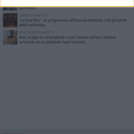
Città Metropolitana di Bari, riaperti i termini per diverse posizioni
lavorative
LUNEDÌ 3 AGOSTO
"Le Due Bari", un programma diffuso nei Municipi: tutti gli eventi
della settimana
MERCOLEDÌ 5 AGOSTO
Bari, scippa lo smartphone a una 12enne sul bus: 34enne
arrestato da un poliziotto fuori servizio