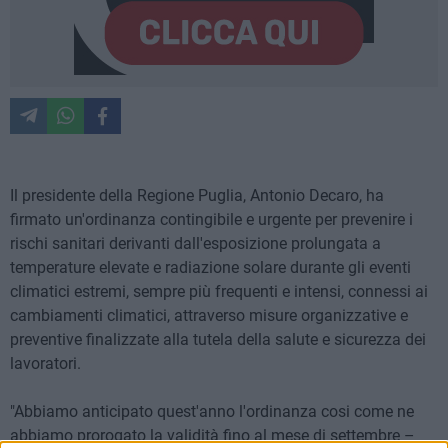
Il presidente della Regione Puglia, Antonio Decaro, ha
firmato un'ordinanza contingibile e urgente per prevenire i
rischi sanitari derivanti dall'esposizione prolungata a
temperature elevate e radiazione solare durante gli eventi
climatici estremi, sempre più frequenti e intensi, connessi ai
cambiamenti climatici, attraverso misure organizzative e
preventive finalizzate alla tutela della salute e sicurezza dei
lavoratori.
"Abbiamo anticipato quest'anno l'ordinanza cosi come ne
abbiamo prorogato la validità fino al mese di settembre –