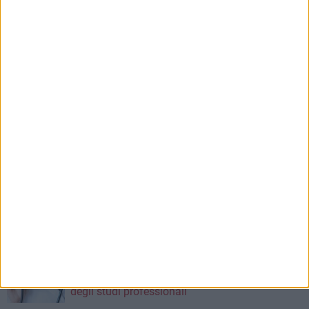
Sabato 8 agosto amichevole tra Bari e Gravina
7 AGOSTO 2026
A S.Spirito il festival del parcheggio selvaggio
sul lungomare Cristoforo Colombo
7 AGOSTO 2026
35° anniversario sbarco Vlora, il sindaco di Bari
incontra Kledi Kadiu
7 AGOSTO 2026
A San Girolamo posizionata la passerella per
migliorare l'accessibilità della spiaggia libera
7 AGOSTO 2026
Appello alla Regione Puglia: le professioni
sanitarie chiedono un confronto sul futuro
degli studi professionali