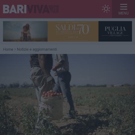
MENU
Home
Notizie e aggiornamenti