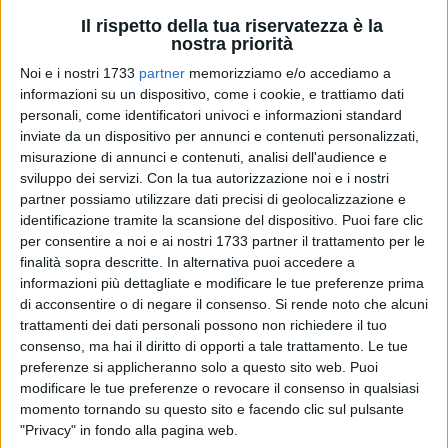
spiega il presidente Decaro - perché ormai i cambiamenti
Il rispetto della tua riservatezza è la
climatici ci hanno abituato a temperature torride e a
nostra priorità
fenomeni estremi che in casi di esposizioni prolungate
Noi e i nostri 1733
partner
memorizziamo e/o accediamo a
possono determinare anche un pericolo per la salute. Questo
informazioni su un dispositivo, come i cookie, e trattiamo dati
provvedimento intende essere innanzitutto una tutela per i
personali, come identificatori univoci e informazioni standard
lavoratori più esposti e un incentivo a mettere in campo
inviate da un dispositivo per annunci e contenuti personalizzati,
nuovi modelli organizzativi di lavoro che garantiscano la
misurazione di annunci e contenuti, analisi dell'audience e
sviluppo dei servizi.
Con la tua autorizzazione noi e i nostri
sicurezza delle lavoratrici e dei lavoratori senza creare danni
partner possiamo utilizzare dati precisi di geolocalizzazione e
alle attività. La salute delle persone è un diritto assoluto che
identificazione tramite la scansione del dispositivo. Puoi fare clic
intendiamo mettere al primo posto".
per consentire a noi e ai nostri 1733 partner il trattamento per le
finalità sopra descritte. In alternativa puoi accedere a
L'ordinanza è stata adottata sulla base delle evidenze
informazioni più dettagliate e modificare le tue preferenze prima
epidemiologiche e scientifiche disponibili in materia di stress
di acconsentire o di negare il consenso.
Si rende noto che alcuni
termico ambientale e delle previsioni meteoclimatiche fornite
trattamenti dei dati personali possono non richiedere il tuo
consenso, ma hai il diritto di opporti a tale trattamento. Le tue
dal sistema Worklimate, sviluppato da INAIL e CNR, con
preferenze si applicheranno solo a questo sito web. Puoi
particolare riferimento ai lavoratori impegnati in attività
modificare le tue preferenze o revocare il consenso in qualsiasi
outdoor o in ambienti termici severi caratterizzati da elevato
momento tornando su questo sito e facendo clic sul pulsante
impegno fisico.
"Privacy" in fondo alla pagina web.