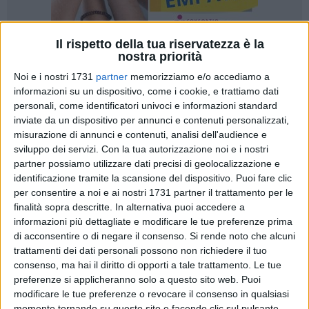
Il rispetto della tua riservatezza è la
nostra priorità
762
Noi e i nostri 1731
partner
memorizziamo e/o accediamo a
informazioni su un dispositivo, come i cookie, e trattiamo dati
personali, come identificatori univoci e informazioni standard
Questa mattina la notizia di un 34enne di origine liberiana
inviate da un dispositivo per annunci e contenuti personalizzati,
misurazione di annunci e contenuti, analisi dell'audience e
autore dell'
aggressione ai danni di un cittadino afghano
a
sviluppo dei servizi.
Con la tua autorizzazione noi e i nostri
bordo di un bus di linea in servizio a Bari, in via di Maratona.
partner possiamo utilizzare dati precisi di geolocalizzazione e
Un episodio di cronaca che ha scatenato un vero e proprio
identificazione tramite la scansione del dispositivo. Puoi fare clic
scambio di accuse fra opposte fazioni politiche.
per consentire a noi e ai nostri 1731 partner il trattamento per le
finalità sopra descritte. In alternativa puoi accedere a
La Lega, all'opposizione in consiglio comunale ma al
informazioni più dettagliate e modificare le tue preferenze prima
governo a Roma, parla per bocca dell'onorevole Rossano
di acconsentire o di negare il consenso.
Si rende noto che alcuni
trattamenti dei dati personali possono non richiedere il tuo
Sasso, deputato barese del carroccio. «Le nostre strade, i
consenso, ma hai il diritto di opporti a tale trattamento. Le tue
nostri mezzi pubblici, le nostre città sono teatro di
preferenze si applicheranno solo a questo sito web. Puoi
scorribande criminali da parte di clandestini e finti profughi -
modificare le tue preferenze o revocare il consenso in qualsiasi
incalza Sasso. L' episodio odierno è solo l'ultimo di una
momento tornando su questo sito e facendo clic sul pulsante