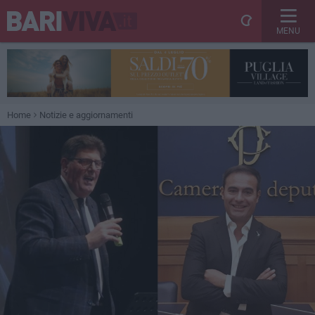
MENU
Home
Notizie e aggiornamenti