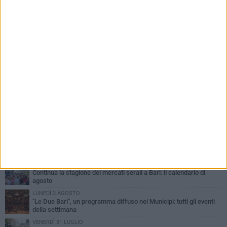
PIÙ LETTI QUESTA SETTIMANA
LUNEDÌ 3 AGOSTO
UEFA Euro 2032, formalizzata la disponibilità dello Stadio San
Nicola. Leccese: «Bari è pronta»
LUNEDÌ 3 AGOSTO
Continua la stagione dei mercati serali a Bari: il calendario di
agosto
LUNEDÌ 3 AGOSTO
"Le Due Bari", un programma diffuso nei Municipi: tutti gli eventi
della settimana
VENERDÌ 31 LUGLIO