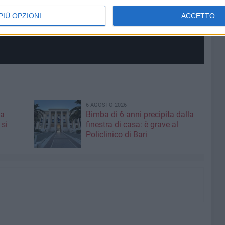
PIÙ OPZIONI
ACCETTO
6 AGOSTO 2026
 a
Bimba di 6 anni precipita dalla
 si
finestra di casa: è grave al
Policlinico di Bari