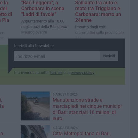
è la
"Bari Leggera", a
Schianto tra auto e
 del
Carbonara in scena
moto tra Triggiano e
tto di
"Ladri di favole"
Carbonara: morto un
 Pia
24enne
Appuntamento alle 18.00
negli spazi della Biblioteca
Impatto dagli esiti
Maurogiovanni
drammatici sulla provinciale
Leo
144
.30
Iscriviti alla Newsletter
Iscriviti
Iscrivendoti accetti i
termini
e la
privacy policy
6 AGOSTO 2026
,
Manutenzione strade e
la
marciapiedi nei cinque municipi
di Bari: stanziati 16 milioni di
euro
6 AGOSTO 2026
io
Città Metropolitana di Bari,