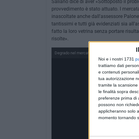
Saliano dice di aver «Sottoposto il pr
provvedimento è stato attuato. I mercata
inascoltate anche dall'assessore Palone
tantissimi e tutti già evidenziati sia a
fatto la loro vetrina senza portare risul
risolte».
I
Degrado nel mercato di Carbonara
Noi e i nostri 1731
p
trattiamo dati person
e contenuti personali
tua autorizzazione no
tramite la scansione 
le finalità sopra des
preferenze prima di 
possono non richieder
applicheranno solo a
momento tornando su 