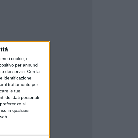
ità
ome i cookie, e
spositivo per annunci
o dei servizi.
Con la
e identificazione
er il trattamento per
icare le tue
ti dei dati personali
 preferenze si
nso in qualsiasi
 web.