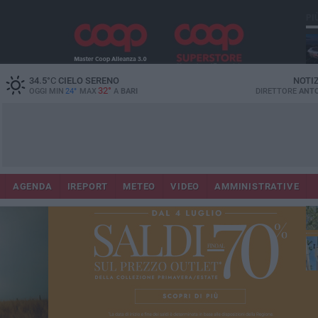
PI
Lec
34.5
°C
CIELO SERENO
NOTI
32°
OGGI MIN
24°
MAX
A
BARI
DIRETTORE
ANTO
AGENDA
IREPORT
METEO
VIDEO
AMMINISTRATIVE
Gi
Bar
ri