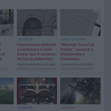
ATTUALITÀ
EVENTI E CULTURA
i
Concessione immobili
“Municipi Sonori di
e
a Carbonara e nella
Natale”, concerti a
 in
pineta San Francesco:
Madonnella e
 a
on line la determina
Carbonara
Sarà propedeutica alla gara
Il programma completo
pubblica per la concessione
voluto dall’assessorato
to per
comunale alle Culture con la
collaborazione della
Fondazione Petruzzelli
ATTUALITÀ
CRONACA