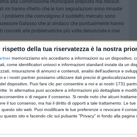
oblema alla Commissione municipale preposta ma nessun
li mi hanno riferito che le loro segnalazioni sono rimaste
. I problemi che coinvolgono il suddetto mercato sono
ll'assessore Galasso che al sindaco che puntualmente hanno
tati concreti alle problematiche più volte denunciate e mai
l rispetto della tua riservatezza è la nostra prior
1 MINUTO
SOCIAL VIDEO
artner
memorizziamo e/o accediamo a informazioni su un dispositivo, c
ali, come identificatori univoci e informazioni standard inviate da un di
zzati, misurazione di annunci e contenuti, analisi dell'audience e svilupp
i e i nostri partner possiamo utilizzare dati precisi di geolocalizzazione 
del dispositivo. Puoi fare clic per consentire a noi e ai nostri 1731 partn
critte. In alternativa puoi accedere a informazioni più dettagliate e modif
acconsentire o di negare il consenso.
Si rende noto che alcuni trattamen
e il tuo consenso, ma hai il diritto di opporti a tale trattamento. Le tue
 questo sito web. Puoi modificare le tue preferenze o revocare il conse
questo sito e facendo clic sul pulsante "Privacy" in fondo alla pagina