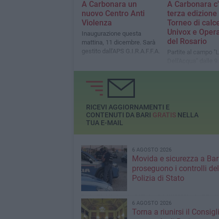
A Carbonara un
A Carbonara c'
nuovo Centro Anti
terza edizione
Violenza
Torneo di calce
Univox e Opera
Inaugurazione questa
del Rosario
mattina, 11 dicembre. Sarà
gestito dall'APS G.I.R.A.F.F.A.
Partite al campo "
Dell'Acqua" dalle 9
RICEVI AGGIORNAMENTI E
CONTENUTI DA BARI
GRATIS
NELLA
TUA E-MAIL
6 AGOSTO 2026
Movida e sicurezza a Bari
proseguono i controlli del
Polizia di Stato
6 AGOSTO 2026
Torna a riunirsi il Consigl