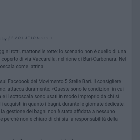
d by
ggini rotti, mattonelle rotte: lo scenario non è quello di una
 coperto di via Vaccarella, nel rione di Bari-Carbonara. Nel
toscala come latrina.
ul Facebook del Movimento 5 Stelle Bari. Il consigliere
ano, attacca duramente: «Queste sono le condizioni in cui
a e il sottoscala sono usati in modo improprio da chi si
li acquisti in quanto i bagni, durante le giornate dedicate,
 la gestione dei bagni non è stata affidata a nessuno
 perché non è chiaro di chi sia la responsabilità della