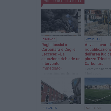
Altri contenuti a tema
CRONACA
ATTUALITÀ
Roghi tossici a
Al via i lavori d
Carbonara e Ceglie.
riqualificazion
Leccese: «La
dell'area ludica
situazione richiede un
piazza Trieste
intervento
Carbonara
immediato»
Il cantiere finanzia
13mila euro
Il primo cittadino chiede la
convocazione del Comitato
per l’Ordine e la Sicurezza
Pubblica
ATTUALITÀ
ALTRI SPORT