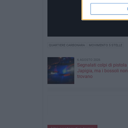
QUARTIERE CARBONARA
MOVIMENTO 5 STELLE
6 AGOSTO 2026
Segnalati colpi di pistola
Japigia, ma i bossoli non
trovano