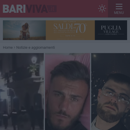
MENU
Home
Notizie e aggiornamenti