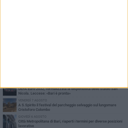
PIÙ LETTI QUESTA SETTIMANA
LUNEDÌ 3 AGOSTO
Continua la stagione dei mercati serali a Bari: il calendario di
agosto
LUNEDÌ 3 AGOSTO
UEFA Euro 2032, formalizzata la disponibilità dello Stadio San
Nicola. Leccese: «Bari è pronta»
VENERDÌ 7 AGOSTO
A S.Spirito il festival del parcheggio selvaggio sul lungomare
Cristoforo Colombo
GIOVEDÌ 6 AGOSTO
Città Metropolitana di Bari, riaperti i termini per diverse posizioni
lavorative