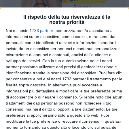
Il rispetto della tua riservatezza è la
nostra priorità
A cura di
Noi e i nostri 1733
partner
memorizziamo e/o accediamo a
NICOLA MICCIONE
informazioni su un dispositivo, come i cookie, e trattiamo dati
personali, come identificatori univoci e informazioni standard
inviate da un dispositivo per annunci e contenuti personalizzati,
Si sono avvalsi della facoltà di non rispondere i tre indagati
misurazione di annunci e contenuti, analisi dell'audience e
sviluppo dei servizi.
Con la tua autorizzazione noi e i nostri
(
Dylan Capriati, Nicola Morelli e Aldo Lagioia
) fermati
partner possiamo utilizzare dati precisi di geolocalizzazione e
martedì mattina per l'omicidio di
Filippo Scavo
, il 43enne del
identificazione tramite la scansione del dispositivo. Puoi fare clic
clan Strisciuglio di Bari
ucciso il 19 aprile scorso nella
per consentire a noi e ai nostri 1733 partner il trattamento per le
discoteca Divine Club di Bisceglie. I tre sono comparsi ieri
finalità sopra descritte. In alternativa puoi accedere a
mattina per la convalida dei fermi.
informazioni più dettagliate e modificare le tue preferenze prima
di acconsentire o di negare il consenso.
Si rende noto che alcuni
Soltanto Morelli, difeso dall'avvocata
Valeria Volpicella
, ha
trattamenti dei dati personali possono non richiedere il tuo
consenso, ma hai il diritto di opporti a tale trattamento. Le tue
rilasciato dichiarazioni spontanee, fornendo al giudice per le
preferenze si applicheranno solo a questo sito web. Puoi
indagini preliminari del
Tribunale di Bari, Giuseppe Ronzino
,
modificare le tue preferenze o revocare il consenso in qualsiasi
un sua versione dei fatti che gli vengono addebitati. In base
momento tornando su questo sito e facendo clic sul pulsante