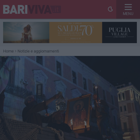
MENU
Home
Notizie e aggiornamenti