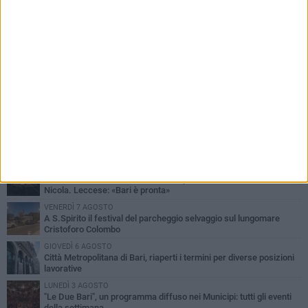
PIÙ LETTI QUESTA SETTIMANA
LUNEDÌ 3 AGOSTO
Continua la stagione dei mercati serali a Bari: il calendario di
agosto
LUNEDÌ 3 AGOSTO
UEFA Euro 2032, formalizzata la disponibilità dello Stadio San
Nicola. Leccese: «Bari è pronta»
VENERDÌ 7 AGOSTO
A S.Spirito il festival del parcheggio selvaggio sul lungomare
Cristoforo Colombo
GIOVEDÌ 6 AGOSTO
Città Metropolitana di Bari, riaperti i termini per diverse posizioni
lavorative
LUNEDÌ 3 AGOSTO
"Le Due Bari", un programma diffuso nei Municipi: tutti gli eventi
della settimana