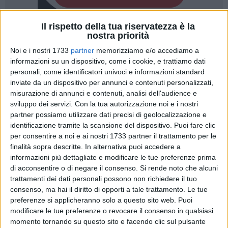
Il rispetto della tua riservatezza è la
nostra priorità
A cura di
ELGA MONTANI
Noi e i nostri 1733
partner
memorizziamo e/o accediamo a
informazioni su un dispositivo, come i cookie, e trattiamo dati
personali, come identificatori univoci e informazioni standard
inviate da un dispositivo per annunci e contenuti personalizzati,
Il corteo storico di San Nicola ha animato le strade del centro
misurazione di annunci e contenuti, analisi dell'audience e
cittadino. Tra musica, danza e arte, lo spettacolo ha
sviluppo dei servizi.
Con la tua autorizzazione noi e i nostri
ammaliato i tanti baresi e turisti che si sono riversati dietro le
partner possiamo utilizzare dati precisi di geolocalizzazione e
transenne per poter assistere ad uno dei momenti più iconici
identificazione tramite la scansione del dispositivo. Puoi fare clic
della città di Bari.
per consentire a noi e ai nostri 1733 partner il trattamento per le
finalità sopra descritte. In alternativa puoi accedere a
informazioni più dettagliate e modificare le tue preferenze prima
Alle 18 l'imbarco del quadro a Baia San Giorgio, poi l'arrivo
di acconsentire o di negare il consenso.
Si rende noto che alcuni
in centro e il trasferimento dello stesso sulla Caravella, per
trattamenti dei dati personali possono non richiedere il tuo
poi partire per attraversare la città. In piazza Libertà il
consenso, ma hai il diritto di opporti a tale trattamento. Le tue
momento clou con lo spettacolo di danza aerea, ancora una
preferenze si applicheranno solo a questo sito web. Puoi
volta affidato a Res Extensa ed Elisa Baruccheri. Lo
modificare le tue preferenze o revocare il consenso in qualsiasi
spettacolo di quest'anno aveva come titolo "La Luna di San
momento tornando su questo sito e facendo clic sul pulsante