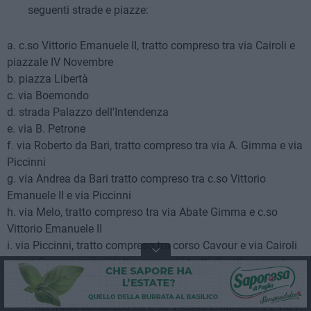
seguenti strade e piazze:
a. c.so Vittorio Emanuele II, tratto compreso tra via Cairoli e
piazzale IV Novembre
b. piazza Libertà
c. via Boemondo
d. strada Palazzo dell'Intendenza
e. via B. Petrone
f. via Roberto da Bari, tratto compreso tra via A. Gimma e via
Piccinni
g. via Andrea da Bari tratto compreso tra c.so Vittorio
Emanuele II e via Piccinni
h. via Melo, tratto compreso tra via Abate Gimma e c.so
Vittorio Emanuele II
i. via Piccinni, tratto compreso tra corso Cavour e via Cairoli
j. c.so Cavour, ambo i lati, compresi i tratti di collegamento
tra le due carreggiate:
nel tratto compreso tra c.so Vittorio Emanuele II e via P.