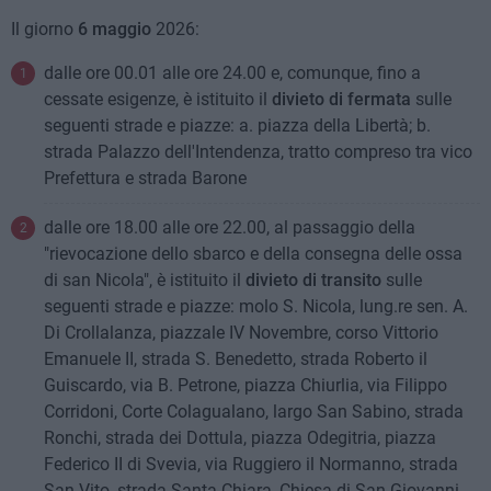
Il giorno
6 maggio
2026:
dalle ore 00.01 alle ore 24.00 e, comunque, fino a
cessate esigenze, è istituito il
divieto di fermata
sulle
seguenti strade e piazze: a. piazza della Libertà; b.
strada Palazzo dell'Intendenza, tratto compreso tra vico
Prefettura e strada Barone
dalle ore 18.00 alle ore 22.00, al passaggio della
"rievocazione dello sbarco e della consegna delle ossa
di san Nicola", è istituito il
divieto di transito
sulle
seguenti strade e piazze: molo S. Nicola, lung.re sen. A.
Di Crollalanza, piazzale IV Novembre, corso Vittorio
Emanuele II, strada S. Benedetto, strada Roberto il
Guiscardo, via B. Petrone, piazza Chiurlia, via Filippo
Corridoni, Corte Colagualano, largo San Sabino, strada
Ronchi, strada dei Dottula, piazza Odegitria, piazza
Federico II di Svevia, via Ruggiero il Normanno, strada
San Vito, strada Santa Chiara, Chiesa di San Giovanni