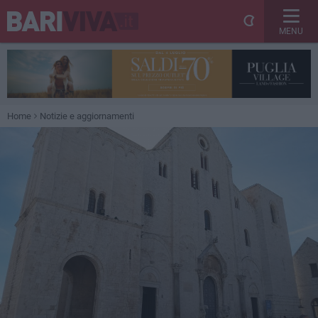
MENU
Home
Notizie e aggiornamenti