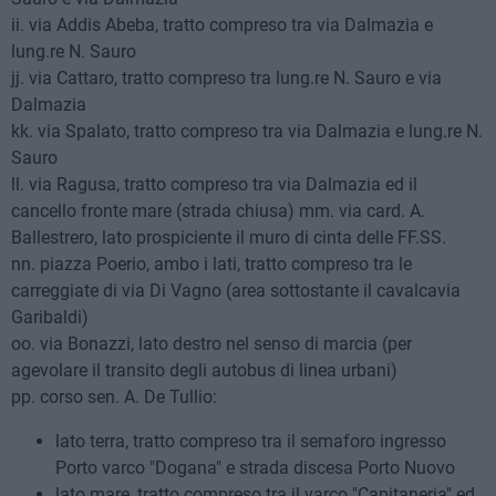
ii. via Addis Abeba, tratto compreso tra via Dalmazia e
lung.re N. Sauro
jj. via Cattaro, tratto compreso tra lung.re N. Sauro e via
Dalmazia
kk. via Spalato, tratto compreso tra via Dalmazia e lung.re N.
Sauro
ll. via Ragusa, tratto compreso tra via Dalmazia ed il
cancello fronte mare (strada chiusa) mm. via card. A.
Ballestrero, lato prospiciente il muro di cinta delle FF.SS.
nn. piazza Poerio, ambo i lati, tratto compreso tra le
carreggiate di via Di Vagno (area sottostante il cavalcavia
Garibaldi)
oo. via Bonazzi, lato destro nel senso di marcia (per
agevolare il transito degli autobus di linea urbani)
pp. corso sen. A. De Tullio:
lato terra, tratto compreso tra il semaforo ingresso
Porto varco "Dogana" e strada discesa Porto Nuovo
lato mare, tratto compreso tra il varco "Capitaneria" ed