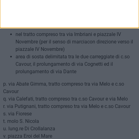
nel tratto compreso tra c.so Vittorio Emanuele II e via P.
Amedeo (per il senso di
marcia con direzione verso il cavalcavia XX Settembre)
nel tratto compreso tra via Imbriani e piazzale IV
Novembre (per il senso di marciacon direzione verso il
piazzale IV Novembre)
area di sosta delimitata tra le due carreggiate di c.so
Cavour, il prolungamento di via Cognetti ed il
prolungamento di via Dante
p. via Abate Gimma, tratto compreso tra via Melo e c.so
Cavour
q. via Calefati, tratto compreso tra c.so Cavour e via Melo
r. via Putignani, tratto compreso tra via Melo e c.so Cavour
s. via Fiorese
t. molo S. Nicola
u. lung.re Di Crollalanza
v. piazza Eroi del Mare