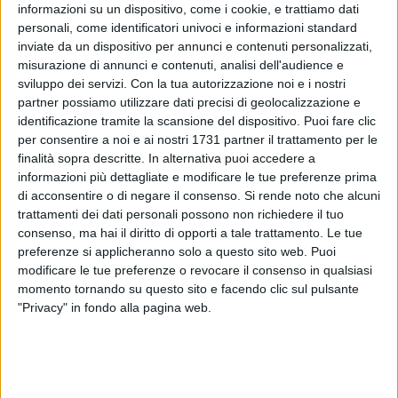
g. c.so Vittorio Emanuele II
informazioni su un dispositivo, come i cookie, e trattiamo dati
personali, come identificatori univoci e informazioni standard
h. piazza della Libertà
inviate da un dispositivo per annunci e contenuti personalizzati,
i. piazza Massari
misurazione di annunci e contenuti, analisi dell'audience e
j. piazza Federico II di Svevia
sviluppo dei servizi.
Con la tua autorizzazione noi e i nostri
k. via Ruggero il Normanno, nel tratto compreso tra il c.so De
partner possiamo utilizzare dati precisi di geolocalizzazione e
Tullio e piazza Federico II di Svevia
identificazione tramite la scansione del dispositivo. Puoi fare clic
l. via Boemondo
per consentire a noi e ai nostri 1731 partner il trattamento per le
m. strada Palazzo dell'Intendenza; n. via B. Petrone
finalità sopra descritte. In alternativa puoi accedere a
informazioni più dettagliate e modificare le tue preferenze prima
o. via Villari
di acconsentire o di negare il consenso.
Si rende noto che alcuni
p. via De Rossi, tratto compreso tra via Piccinni e c.so
trattamenti dei dati personali possono non richiedere il tuo
Vittorio Emanuele II
consenso, ma hai il diritto di opporti a tale trattamento. Le tue
q. via Marchese di Montrone, tratto compreso tra c.so
preferenze si applicheranno solo a questo sito web. Puoi
Vittorio Emanuele II e via Piccinni
modificare le tue preferenze o revocare il consenso in qualsiasi
r. via Cairoli, tratto compreso tra via Piccinni e c.so Vittorio
momento tornando su questo sito e facendo clic sul pulsante
Emanuele II
"Privacy" in fondo alla pagina web.
s. via Andrea da Bari, tratto compreso tra c.so Vittorio
Emanuele II e via Piccinni
t. via Melo, tratto compreso tra via Piccinni e c.so Vittorio
Emanuele II