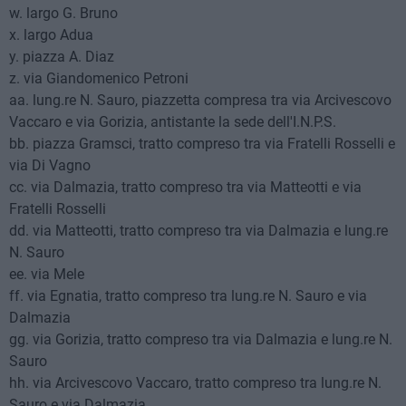
w. largo G. Bruno
x. largo Adua
y. piazza A. Diaz
z. via Giandomenico Petroni
aa. lung.re N. Sauro, piazzetta compresa tra via Arcivescovo
Vaccaro e via Gorizia, antistante la sede dell'I.N.P.S.
bb. piazza Gramsci, tratto compreso tra via Fratelli Rosselli e
via Di Vagno
cc. via Dalmazia, tratto compreso tra via Matteotti e via
Fratelli Rosselli
dd. via Matteotti, tratto compreso tra via Dalmazia e lung.re
N. Sauro
ee. via Mele
ff. via Egnatia, tratto compreso tra lung.re N. Sauro e via
Dalmazia
gg. via Gorizia, tratto compreso tra via Dalmazia e lung.re N.
Sauro
hh. via Arcivescovo Vaccaro, tratto compreso tra lung.re N.
Sauro e via Dalmazia