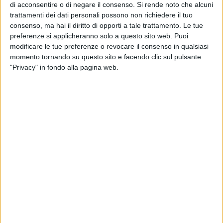
di acconsentire o di negare il consenso.
Si rende noto che alcuni
trattamenti dei dati personali possono non richiedere il tuo
in direzione C.S. Polivalente: i bus giunti in piazza Luigi
consenso, ma hai il diritto di opporti a tale trattamento. Le tue
di Savoia proseguiranno per via Carulli, via G.co
preferenze si applicheranno solo a questo sito web. Puoi
Petroni, via Dalmazia, cavalcavia Garibaldi con ripresa
modificare le tue preferenze o revocare il consenso in qualsiasi
del percorso ordinario;
momento tornando su questo sito e facendo clic sul pulsante
in direzione Piscine Comunali: i bus effettueranno il
"Privacy" in fondo alla pagina web.
percorso ordinario;
LINEA 2/
in direzione Piscine Comunali: i bus giunti in via Carulli
proseguiranno per via Pro Petroni, via Melo, via Caduti
di via Fani, p.zza Moro, via De Cesare, via A. da Bari,
via Piccinni, p.zza Garibaldi, via Bonazzi, c.so V. Veneto
con ripresa percorso ordinario;
in direzione via Conenna: i bus giunti in c.so V. Veneto
svolteranno a dx per via Pizzoli, p.zza Garibaldi, via
Piccinni, via Q. Sella, c.so Italia, p.zza Moro, via Caduti
di via Fani, via Melo, via P.ro Petroni, via Carulli, via