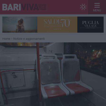
MENU
Home
Notizie e aggiornamenti