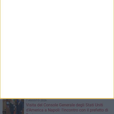
8 AGOSTO 2026
Al via la prossima settimana i lavori per la
realizzazione del tronco di fogna bianca in
corso Alcide De Gasperi
8 AGOSTO 2026
Carburante annacquato a Bari e provincia: il
vademecum di Consumerismo per chiedere i
danni
8 AGOSTO 2026
Leccese incontra il ballerino Kledi Kadiu,
arrivato a Bari a bordo della nave Vlora
7 AGOSTO 2026
Due aggressioni in pochi giorni tra Bari e
Corato: le vittime hanno 17 anni
7 AGOSTO 2026
Visita del Console Generale degli Stati Uniti
d’America a Napoli: l'incontro con il prefetto di