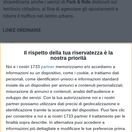
straordinaria anche i servizi di
Park & Ride
dislocati sul
territorio cittadino, al fine di agevolare gli spostamenti e
ridurre il traffico nel centro urbano.
LINEE ORDINARIE
LINEA 1
Il rispetto della tua riservatezza è la
in direzione S. Spirito: i bus in partenza dal capolinea
nostra priorità
temporaneo (adiacente Parrocchia di Maria SS. del
Noi e i nostri 1733
partner
memorizziamo e/o accediamo a
Rosario in S. Francesco da Paola) percorreranno
informazioni su un dispositivo, come i cookie, e trattiamo dati
perimetralmente la stessa piazza, svolteranno a dx per
personali, come identificatori univoci e informazioni standard
via Crispi con ripresa del percorso ordinario;
inviate da un dispositivo per annunci e contenuti personalizzati,
in direzione p.zza Garibaldi: i bus giunti in piazza
misurazione di annunci e contenuti, analisi dell'audience e
sviluppo dei servizi.
Con la tua autorizzazione noi e i nostri
Garibaldi la percorreranno perimetralmente sino a
partner possiamo utilizzare dati precisi di geolocalizzazione e
raggiungere il momentaneo capolinea (adiacente
identificazione tramite la scansione del dispositivo. Puoi fare clic
Parrocchia di Maria SS. del Rosario in S. Francesco da
per consentire a noi e ai nostri 1733 partner il trattamento per le
Paola)
finalità sopra descritte. In alternativa puoi accedere a
informazioni più dettagliate e modificare le tue preferenze prima
LINEA 2