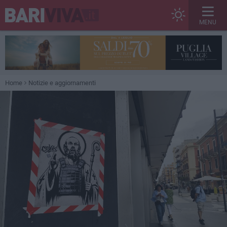
MENU
Home
Notizie e aggiornamenti