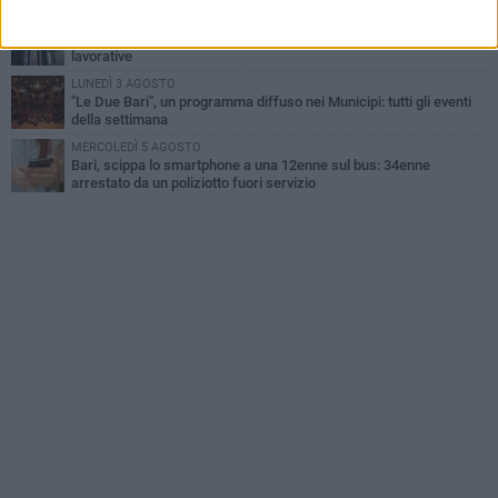
GIOVEDÌ 6 AGOSTO
Città Metropolitana di Bari, riaperti i termini per diverse posizioni
lavorative
LUNEDÌ 3 AGOSTO
"Le Due Bari", un programma diffuso nei Municipi: tutti gli eventi
della settimana
MERCOLEDÌ 5 AGOSTO
Bari, scippa lo smartphone a una 12enne sul bus: 34enne
arrestato da un poliziotto fuori servizio