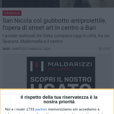
CRONACA
San Nicola col giubbotto antiproiettile,
l'opera di street art in centro a Bari
I poster realizzati da Cisky comparsi oggi in città, tra via
Sparano, Madonnella e il centro
BARI -
MARTEDÌ 5 MAGGIO 2026
15.57
Il rispetto della tua riservatezza è la
nostra priorità
Noi e i nostri 1733
partner
memorizziamo e/o accediamo a