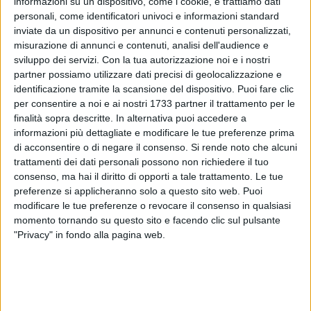
informazioni su un dispositivo, come i cookie, e trattiamo dati
personali, come identificatori univoci e informazioni standard
inviate da un dispositivo per annunci e contenuti personalizzati,
misurazione di annunci e contenuti, analisi dell'audience e
A cura di
sviluppo dei servizi.
Con la tua autorizzazione noi e i nostri
ELGA MONTANI
partner possiamo utilizzare dati precisi di geolocalizzazione e
identificazione tramite la scansione del dispositivo. Puoi fare clic
per consentire a noi e ai nostri 1733 partner il trattamento per le
«Forse in questo momento siamo noi a dover proteggere san
finalità sopra descritte. In alternativa puoi accedere a
informazioni più dettagliate e modificare le tue preferenze prima
Nicola e non il contrario».
di acconsentire o di negare il consenso.
Si rende noto che alcuni
trattamenti dei dati personali possono non richiedere il tuo
Con queste parole lo street artist barese Cisky (al secolo
consenso, ma hai il diritto di opporti a tale trattamento. Le tue
Francesco Gabriele) spiega ciò che lo ha portato a
preferenze si applicheranno solo a questo sito web. Puoi
raffigurare il santo patrono con il giubbotto antiproiettile in
modificare le tue preferenze o revocare il consenso in qualsiasi
alcuni poster comparsi oggi in città. Dieci in tutto per ora
momento tornando su questo sito e facendo clic sul pulsante
(ma non è detto che non compaiano altri) affissi tra via
"Privacy" in fondo alla pagina web.
Sparano, la zona del centro, Madonnella e il lungomare.
«Ho voluto fare questa rappresentazione in risposta ai
recenti fatti di cronaca, perché cone barese ho sentito