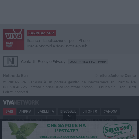
BARIVIVA APP
Scarica l'applicazione per iPhone,
iPad e Android e ricevi notizie push
Contatti
Policy e Privacy
GOCITY NEWS PLATFORM
Notizie da
Bari
Direttore
Antonio Quinto
© 2001-2026 BariViva è un portale gestito da InnovaNews srl. Partita iva
08059640725. Testata giornalistica registrata presso il Tribunale di Trani. Tutti
i diritti riservati.
BARI
ANDRIA
BARLETTA
BISCEGLIE
BITONTO
CANOSA
CERIGNOLA
CORATO
GIOVINAZZO
MARGHERITA DI SAVOIA
MINERVINO
MODUGNO
MOLFETTA
PUGLIA
RUVO
SAN FERDINANDO
SPINAZZOLA
TERLIZZI
TRANI
TRINITAPOLI