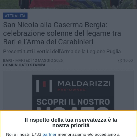
ATTUALITÀ
San Nicola alla Caserma Bergia:
celebrazione solenne del legame tra
Bari e l’Arma dei Carabinieri
Presenti tutti i vertici dell'Arma della Legione Puglia
BARI -
MARTEDÌ 12 MAGGIO 2026
10.00
COMUNICATO STAMPA
Il rispetto della tua riservatezza è la
nostra priorità
Noi e i nostri 1733
partner
memorizziamo e/o accediamo a