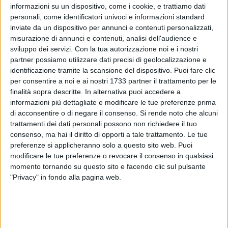
informazioni su un dispositivo, come i cookie, e trattiamo dati
personali, come identificatori univoci e informazioni standard
inviate da un dispositivo per annunci e contenuti personalizzati,
misurazione di annunci e contenuti, analisi dell'audience e
sviluppo dei servizi.
Con la tua autorizzazione noi e i nostri
partner possiamo utilizzare dati precisi di geolocalizzazione e
identificazione tramite la scansione del dispositivo. Puoi fare clic
per consentire a noi e ai nostri 1733 partner il trattamento per le
Si è svolta ieri pomeriggio, alle 16:30, nel giardino degli eroi
finalità sopra descritte. In alternativa puoi accedere a
della Caserma "
Chiaffredo Bergia
", sul Lungomare Nazario
informazioni più dettagliate e modificare le tue preferenze prima
Sauro di Bari, sede del Comando Legione Carabinieri
di acconsentire o di negare il consenso.
Si rende noto che alcuni
"
Puglia
", la cerimonia religiosa per l'ostensione straordinaria
trattamenti dei dati personali possono non richiedere il tuo
della statua del Santo Protettore della Città di Bari San
consenso, ma hai il diritto di opporti a tale trattamento. Le tue
preferenze si applicheranno solo a questo sito web. Puoi
Nicola.
modificare le tue preferenze o revocare il consenso in qualsiasi
momento tornando su questo sito e facendo clic sul pulsante
In particolare, la statua è giunta presso la sede dell'Arma
"Privacy" in fondo alla pagina web.
accompagnata dai motocilisti del Comando Provinciale dei
Carabinieri.
Ai lati dell'altare, inoltre, erano presenti due militari in Grande
Uniforme Speciale. La messa è stata officiata dal Rettore