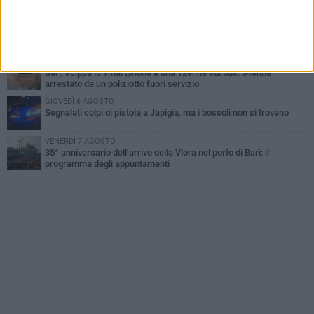
Cristoforo Colombo
MERCOLEDÌ 5 AGOSTO
Mafia e sale giochi a Bari, il Riesame conferma il carcere per 7
arrestati
MERCOLEDÌ 5 AGOSTO
Bari, scippa lo smartphone a una 12enne sul bus: 34enne
arrestato da un poliziotto fuori servizio
GIOVEDÌ 6 AGOSTO
Segnalati colpi di pistola a Japigia, ma i bossoli non si trovano
VENERDÌ 7 AGOSTO
35^ anniversario dell’arrivo della Vlora nel porto di Bari: il
programma degli appuntamenti