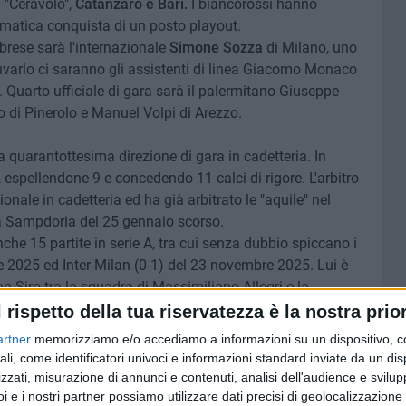
l "Ceravolo",
Catanzaro e Bari.
I biancorossi hanno
matica conquista di un posto playout.
brese sarà l'internazionale
Simone Sozza
di Milano, uno
adiuvarlo ci saranno gli assistenti di linea Giacomo Monaco
. Quarto ufficiale di gara sarà il palermitano Giuseppe
 di Pinerolo e Manuel Volpi di Arezzo.
a quarantottesima direzione di gara in cadetteria. In
spellendone 9 e concedendo 11 calci di rigore. L'arbitro
nale in cadetteria ed ha già arbitrato le "aquile" nel
 la Sampdoria del 25 gennaio scorso.
che 15 partite in serie A, tra cui senza dubbio spiccano i
 2025 ed Inter-Milan (0-1) del 23 novembre 2025. Lui è
an Siro tra la squadra di Massimiliano Allegri e la
e a gironi ha arbitrato due partite in Champions League,
l rispetto della tua riservatezza è la nostra prior
Conference League.
artner
memorizziamo e/o accediamo a informazioni su un dispositivo, c
ali, come identificatori univoci e informazioni standard inviate da un di
 sola la vittoria (nei playoff 2024/2025 contro il Brescia
zzati, misurazione di annunci e contenuti, analisi dell'audience e svilupp
fitte.
Col Bari sono invece stati 4 i precedenti, 3 dei quali
i e i nostri partner possiamo utilizzare dati precisi di geolocalizzazione 