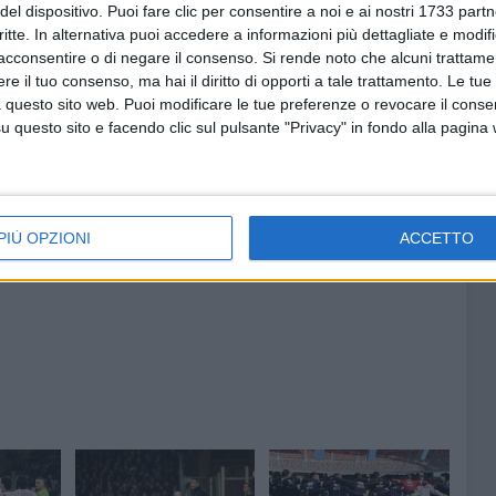
del dispositivo. Puoi fare clic per consentire a noi e ai nostri 1733 partn
ancio in parità con due sconfitte (una ai rigori contro la
critte. In alternativa puoi accedere a informazioni più dettagliate e modif
acconsentire o di negare il consenso.
Si rende noto che alcuni trattamen
e il tuo consenso, ma hai il diritto di opporti a tale trattamento. Le tue
 questo sito web. Puoi modificare le tue preferenze o revocare il conse
questo sito e facendo clic sul pulsante "Privacy" in fondo alla pagina
8 AGOSTO 2026
ano ai
Mercato in uscita, anche
Dickmann lascia Bari
PIÙ OPZIONI
ACCETTO