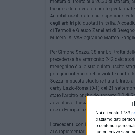
metterà di fronte alle 20.30 di stasera, a
bisogno di almeno un punto per la mate
Ad arbitrare il match nel capoluogo cala
degli arbitri più quotati in Italia. A co
di Termoli e Glauco Zanellati di Seregno
Mucera. Al VAR agiranno Matteo Gariglio
Per Simone Sozza, 38 anni, si tratta dell
precedenza ha ammonito 242 calciatori, e
meneghino è alla sua quinta uscita stagio
pareggio interno a reti inviolate contro
Sozza in questa stagione ha arbitrato an
derby Lazio-Roma (0-1) del 21 settembre
stato l'arbitro anche del recente 0-0 di S
Juventus di Luciano Spalletti. Nella fas
I
due in Europa League ed altrettante in 
Noi e i nostri 1733
p
trattiamo dati person
I precedenti con il Catanzaro sono 7: una
e contenuti personali
ai supplementari), 2 i pareggi e 4 le scon
tua autorizzazione no