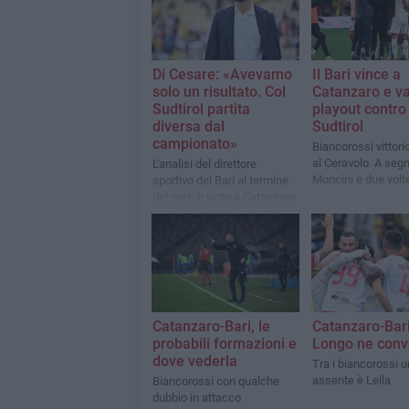
Di Cesare: «Avevamo
Il Bari vince a
solo un risultato. Col
Catanzaro e va
Sudtirol partita
playout contro 
diversa dal
Sudtirol
campionato»
Biancorossi vittori
al Ceravolo. A seg
L'analisi del direttore
Moncini e due volt
sportivo del Bari al termine
del match vinto a Catanzaro
Catanzaro-Bari, le
Catanzaro-Bari
probabili formazioni e
Longo ne conv
dove vederla
Tra i biancorossi u
assente è Lella
Biancorossi con qualche
dubbio in attacco