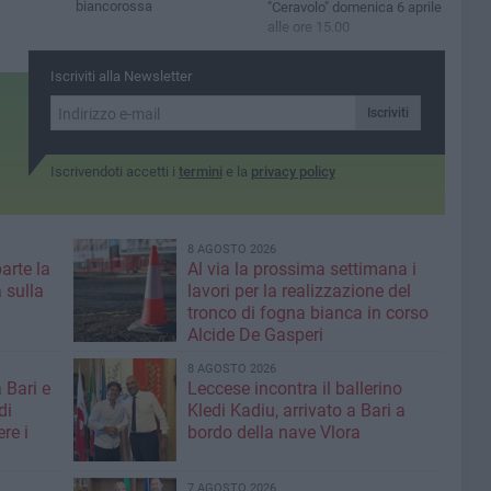
biancorossa
"Ceravolo" domenica 6 aprile
alle ore 15.00
Iscriviti alla Newsletter
Iscriviti
Iscrivendoti accetti i
termini
e la
privacy policy
8 AGOSTO 2026
parte la
Al via la prossima settimana i
 sulla
lavori per la realizzazione del
tronco di fogna bianca in corso
Alcide De Gasperi
8 AGOSTO 2026
 Bari e
Leccese incontra il ballerino
di
Kledi Kadiu, arrivato a Bari a
re i
bordo della nave Vlora
7 AGOSTO 2026