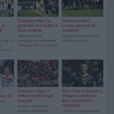
Catanzaro-Bari, le
Catanzaro-Bari,
 ai
probabili formazioni e
Longo convoca 26
il
dove vederla
calciatori
Ultima giornata di
Rientra Artioli, Braunoder e
campionato al cardiopalmo.
Verreth squalificati
osi per 3-2
Ci si gioca tutto in 90 minuti
no
e Piscopo
,
Catanzaro-Bari, il
Sarà Giua di Sassari a
oca 24
settore ospiti è tutto
dirigere Catanzaro-
esaurito
Bari: precedenti e
nico
statistiche
Venduti i 750 biglietti
destinati alla tifoseria
La sfida è in programma al