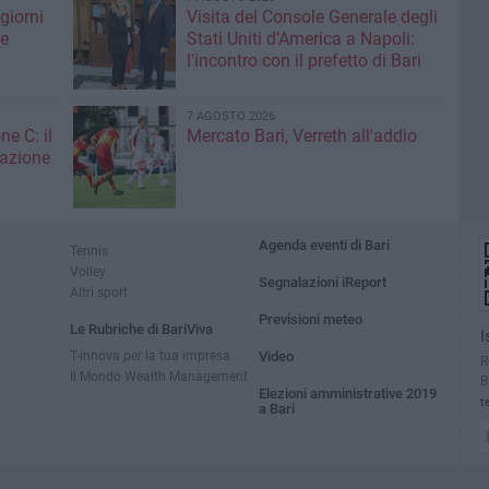
giorni
Visita del Console Generale degli
me
Stati Uniti d’America a Napoli:
l'incontro con il prefetto di Bari
7 AGOSTO 2026
ne C: il
Mercato Bari, Verreth all'addio
zazione
Agenda eventi di Bari
Tennis
Volley
Segnalazioni iReport
Altri sport
Previsioni meteo
Le Rubriche di BariViva
I
T-innova per la tua impresa
Video
R
Il Mondo Wealth Management
B
Elezioni amministrative 2019
t
a Bari