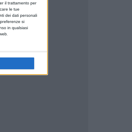
er il trattamento per
icare le tue
ti dei dati personali
 preferenze si
nso in qualsiasi
 web.