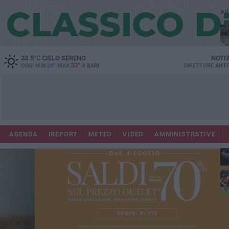
PI
33.5
°C
CIELO SERENO
NOTI
33°
OGGI MIN
24°
MAX
A
BARI
DIRETTORE
ANTO
AGENDA
IREPORT
METEO
VIDEO
AMMINISTRATIVE