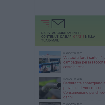
RICEVI AGGIORNAMENTI E
CONTENUTI DA BARI
GRATIS
NELLA
TUA E-MAIL
8 AGOSTO 2026
"Aiutaci a fare i cartoni", 
campagna per la raccolta
costa barese
8 AGOSTO 2026
Carburante annacquato a
provincia: il vademecum 
Consumerismo per chiede
danni
7 AGOSTO 2026