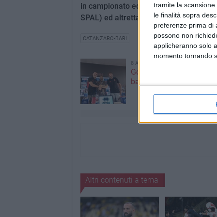
tramite la scansione 
in campionato ed uno in Coppa Italia. Bil
le finalità sopra des
SPAL) ed altrettante vittorie.
preferenze prima di 
possono non richieder
CATANZARO-BARI
applicheranno solo a
momento tornando su 
8 AGOSTO 2026
Gomez e Butic si present
baresi
Altri contenuti a tema