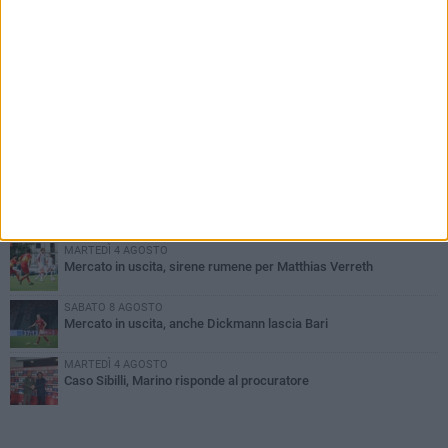
PIÙ LETTI QUESTA SETTIMANA
MARTEDÌ 4 AGOSTO
SSC Bari, scoppia definitivamente il caso Sibilli
VENERDÌ 7 AGOSTO
Sabato 8 agosto amichevole tra Bari e Gravina
VENERDÌ 7 AGOSTO
Serie C, scossone nel girone C: il Catania verso la penalizzazione
MARTEDÌ 4 AGOSTO
Mercato in uscita, sirene rumene per Matthias Verreth
SABATO 8 AGOSTO
Mercato in uscita, anche Dickmann lascia Bari
MARTEDÌ 4 AGOSTO
Caso Sibilli, Marino risponde al procuratore