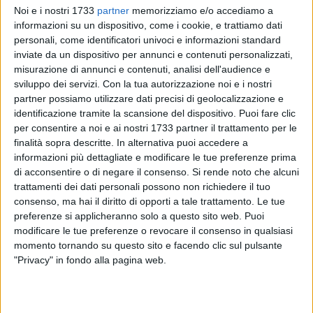
Noi e i nostri 1733
partner
memorizziamo e/o accediamo a
informazioni su un dispositivo, come i cookie, e trattiamo dati
personali, come identificatori univoci e informazioni standard
A cura di
inviate da un dispositivo per annunci e contenuti personalizzati,
GIANLUCA BATTISTA
misurazione di annunci e contenuti, analisi dell'audience e
sviluppo dei servizi.
Con la tua autorizzazione noi e i nostri
partner possiamo utilizzare dati precisi di geolocalizzazione e
Il Bari si gioca tutto nei 90 minuti di Catanzaro, nell'ultima
identificazione tramite la scansione del dispositivo. Puoi fare clic
per consentire a noi e ai nostri 1733 partner il trattamento per le
giornata della stagione regolare in serie B. Questa sera, 8
finalità sopra descritte. In alternativa puoi accedere a
maggio, i biancorossi dovranno fare almeno un punto al
informazioni più dettagliate e modificare le tue preferenze prima
"Ceravolo" per ottenere il passaggio sicuro ai playout
di acconsentire o di negare il consenso.
Si rende noto che alcuni
salvezza. Fischio d'inizio fissato per le 20.30, arbitra Simone
trattamenti dei dati personali possono non richiedere il tuo
Sozza di Milano. Diretta su DAZN, LaB Channel e One
consenso, ma hai il diritto di opporti a tale trattamento. Le tue
Football TV.
preferenze si applicheranno solo a questo sito web. Puoi
modificare le tue preferenze o revocare il consenso in qualsiasi
momento tornando su questo sito e facendo clic sul pulsante
QUI CATANZARO
"Privacy" in fondo alla pagina web.
Mister Alberto Aquilani ha annunciato in conferenza stampa
che non farà sconti e che manderà in campo la migliore
formazione possibile, nonostante i playoff siano dietro