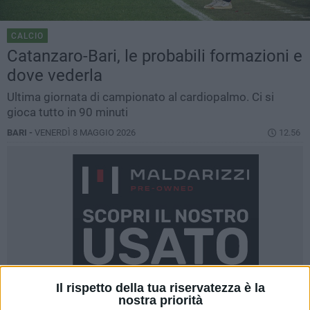
CALCIO
Catanzaro-Bari, le probabili formazioni e
dove vederla
Ultima giornata di campionato al cardiopalmo. Ci si
gioca tutto in 90 minuti
BARI -
VENERDÌ 8 MAGGIO 2026
12.56
Il rispetto della tua riservatezza è la
nostra priorità