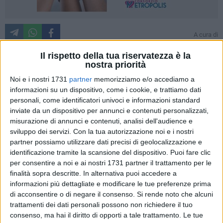
A cura di
GIANLUCA BATTISTA
Il rispetto della tua riservatezza è la
nostra priorità
Noi e i nostri 1731
partner
memorizziamo e/o accediamo a
Catanzaro-Bari finisce 2-3 ed i tifosi biancorossi tirano,
informazioni su un dispositivo, come i cookie, e trattiamo dati
almeno per ora, un sospiro di sollievo. Il Bari giocherà infatti
personali, come identificatori univoci e informazioni standard
i playout contro il Sudtirol, con andata al San Nicola il 15
inviate da un dispositivo per annunci e contenuti personalizzati,
maggio e ritorno a Bolzano il 22. Il Bari non potrà pareggiare
misurazione di annunci e contenuti, analisi dell'audience e
entrambe le gare, dovrà fare meglio degli altoatesini almeno
sviluppo dei servizi.
Con la tua autorizzazione noi e i nostri
in una delle due sfide per restare in B. Retrocesse Reggiana,
partner possiamo utilizzare dati precisi di geolocalizzazione e
Spezia e Pescara.
identificazione tramite la scansione del dispositivo. Puoi fare clic
per consentire a noi e ai nostri 1731 partner il trattamento per le
finalità sopra descritte. In alternativa puoi accedere a
La cronaca
informazioni più dettagliate e modificare le tue preferenze prima
Moreno Longo torna con la difesa a tre, schierando Nikolaou
di acconsentire o di negare il consenso.
Si rende noto che alcuni
con Odenthal e Mantovani e sugli esterni Dorval e Piscopo. A
trattamenti dei dati personali possono non richiedere il tuo
centrocampo con Maggiore non c'è Artioli, ma ci sono
consenso, ma hai il diritto di opporti a tale trattamento. Le tue