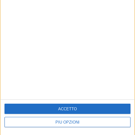
Altri contenuti a tema
Caso Sibilli, Marino risponde
Coppa Italia, il Bari esordirà
ACCETTO
al procuratore
il 16 agosto contro il
Casarano
Il DS: "Continuerò ad avere
PIÙ OPZIONI
esclusivamente col calciatore
Sfida al San Nicola per il primo turno
rapporto professionale"