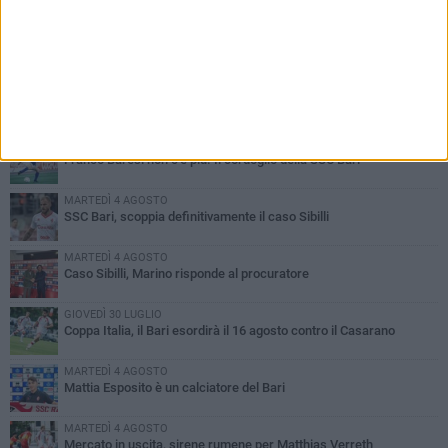
PIÙ LETTI QUESTA SETTIMANA
VENERDÌ 31 LUGLIO
Franco Baresi non c'è più. Il cordoglio della SSC Bari
MARTEDÌ 4 AGOSTO
SSC Bari, scoppia definitivamente il caso Sibilli
MARTEDÌ 4 AGOSTO
Caso Sibilli, Marino risponde al procuratore
GIOVEDÌ 30 LUGLIO
Coppa Italia, il Bari esordirà il 16 agosto contro il Casarano
MARTEDÌ 4 AGOSTO
Mattia Esposito è un calciatore del Bari
MARTEDÌ 4 AGOSTO
Mercato in uscita, sirene rumene per Matthias Verreth