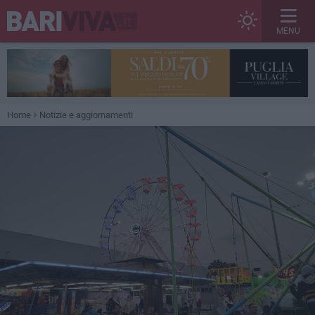
MENU
Home
Notizie e aggiornamenti