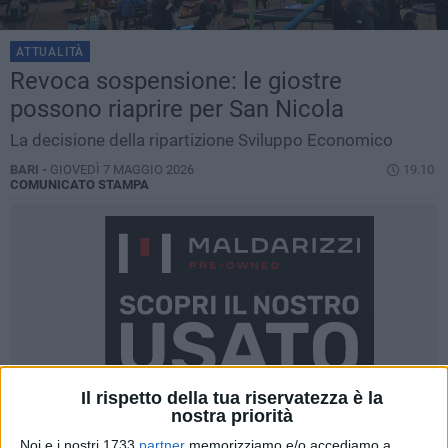
ATTUALITÀ
Revoca sospensione: le giostre
possono riaprire per San Nicola
La decisione della ripartizione Sviluppo Economico
BARI -
GIOVEDÌ 7 MAGGIO 2026
19.10
COMUNICATO STAMPA
Il rispetto della tua riservatezza è la
nostra priorità
Noi e i nostri 1733
partner
memorizziamo e/o accediamo a