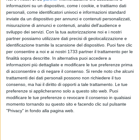
informazioni su un dispositivo, come i cookie, e trattiamo dati
personali, come identificatori univoci e informazioni standard
inviate da un dispositivo per annunci e contenuti personalizzati,
misurazione di annunci e contenuti, analisi dell'audience e
sviluppo dei servizi.
Con la tua autorizzazione noi e i nostri
partner possiamo utilizzare dati precisi di geolocalizzazione e
A seguito del ripristino delle condizioni di sicurezza richieste
identificazione tramite la scansione del dispositivo. Puoi fare clic
nel corso dei sopralluoghi effettuati nella giornata di ieri, la
per consentire a noi e ai nostri 1733 partner il trattamento per le
ripartizione Sviluppo economico del Comune di Bari ha
finalità sopra descritte. In alternativa puoi accedere a
informazioni più dettagliate e modificare le tue preferenze prima
disposto la revoca dell'ordinanza di sospensione dell'attività
di acconsentire o di negare il consenso.
Si rende noto che alcuni
di spettacolo viaggiante
nelle aree di Piazza Diaz, Largo
trattamenti dei dati personali possono non richiedere il tuo
Adua e Piazza Eroi del Mare.
consenso, ma hai il diritto di opporti a tale trattamento. Le tue
I tecnici incaricati dai gestori hanno certificato l'avvenuta
preferenze si applicheranno solo a questo sito web. Puoi
eliminazione delle criticità riscontrate e il ripristino delle
modificare le tue preferenze o revocare il consenso in qualsiasi
necessarie condizioni di sicurezza per la pubblica
momento tornando su questo sito e facendo clic sul pulsante
incolumità.
"Privacy" in fondo alla pagina web.
"Dopo il ripristino da parte dei giostrai delle condizioni di
sicurezza che erano state contestate nel sopralluogo