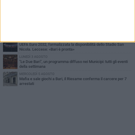
GIOVEDÌ 6 AGOSTO
Città Metropolitana di Bari, riaperti i termini per diverse posizioni
lavorative
LUNEDÌ 3 AGOSTO
Continua la stagione dei mercati serali a Bari: il calendario di
agosto
LUNEDÌ 3 AGOSTO
UEFA Euro 2032, formalizzata la disponibilità dello Stadio San
Nicola. Leccese: «Bari è pronta»
LUNEDÌ 3 AGOSTO
"Le Due Bari", un programma diffuso nei Municipi: tutti gli eventi
della settimana
MERCOLEDÌ 5 AGOSTO
Mafia e sale giochi a Bari, il Riesame conferma il carcere per 7
arrestati