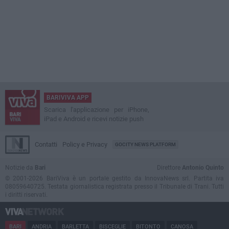
BARIVIVA APP
Scarica l'applicazione per iPhone,
iPad e Android e ricevi notizie push
Contatti
Policy e Privacy
GOCITY NEWS PLATFORM
Notizie da
Bari
Direttore
Antonio Quinto
© 2001-2026 BariViva è un portale gestito da InnovaNews srl. Partita iva
08059640725. Testata giornalistica registrata presso il Tribunale di Trani. Tutti
i diritti riservati.
BARI
ANDRIA
BARLETTA
BISCEGLIE
BITONTO
CANOSA