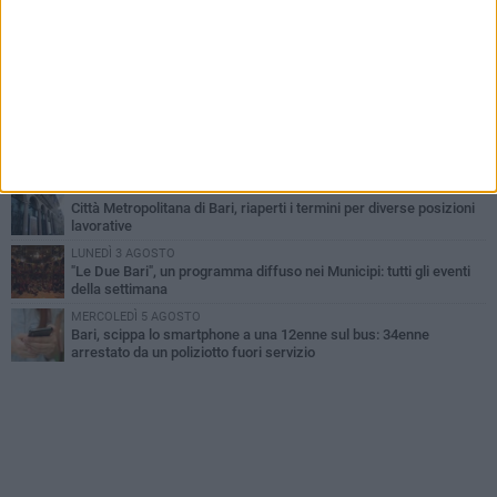
LUNEDÌ 3 AGOSTO
Continua la stagione dei mercati serali a Bari: il calendario di
agosto
LUNEDÌ 3 AGOSTO
UEFA Euro 2032, formalizzata la disponibilità dello Stadio San
Nicola. Leccese: «Bari è pronta»
VENERDÌ 7 AGOSTO
A S.Spirito il festival del parcheggio selvaggio sul lungomare
Cristoforo Colombo
GIOVEDÌ 6 AGOSTO
Città Metropolitana di Bari, riaperti i termini per diverse posizioni
lavorative
LUNEDÌ 3 AGOSTO
"Le Due Bari", un programma diffuso nei Municipi: tutti gli eventi
della settimana
MERCOLEDÌ 5 AGOSTO
Bari, scippa lo smartphone a una 12enne sul bus: 34enne
arrestato da un poliziotto fuori servizio