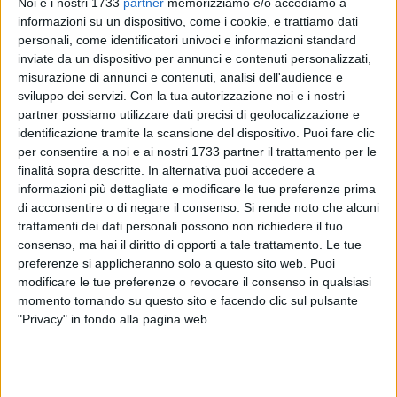
Noi e i nostri 1733
partner
memorizziamo e/o accediamo a
informazioni su un dispositivo, come i cookie, e trattiamo dati
A cura di
personali, come identificatori univoci e informazioni standard
GIANLUCA BATTISTA
inviate da un dispositivo per annunci e contenuti personalizzati,
misurazione di annunci e contenuti, analisi dell'audience e
sviluppo dei servizi.
Con la tua autorizzazione noi e i nostri
C'è qualcosa di straordinariamente eccelso nell'animo di
partner possiamo utilizzare dati precisi di geolocalizzazione e
identificazione tramite la scansione del dispositivo. Puoi fare clic
queste donne e di questi uomini. C'è un sentimento che non
per consentire a noi e ai nostri 1733 partner il trattamento per le
è inquadrabile nella fede, nella semplice devozione. È un
finalità sopra descritte. In alternativa puoi accedere a
"darsi totalmente"
a San Nicola e per sua intercessione
informazioni più dettagliate e modificare le tue preferenze prima
all'essenza stessa della confessione cattolica: Cristo.
di acconsentire o di negare il consenso.
Si rende noto che alcuni
trattamenti dei dati personali possono non richiedere il tuo
Sono arrivati in queste ore a gruppi
i pellegrini di San Nicola
consenso, ma hai il diritto di opporti a tale trattamento. Le tue
e la pioggia non li ha scalfiti. In preghiera, coi loro canti, in
preferenze si applicheranno solo a questo sito web. Puoi
modificare le tue preferenze o revocare il consenso in qualsiasi
umiltà come dovrebbe sempre essere quando ci si rivolge a
momento tornando su questo sito e facendo clic sul pulsante
qualcosa di più grande della semplice dimensione umana. A
"Privacy" in fondo alla pagina web.
gruppi, dal Molise, dall'Abruzzo e dalla Basilicata. A gruppi
come facevano i loro nonni, i lori genitori e faranno i loro
figli. Perché a certe latitudini, in talune comunità il senso
profondo della fede non è nascosta, schiacciata dalla