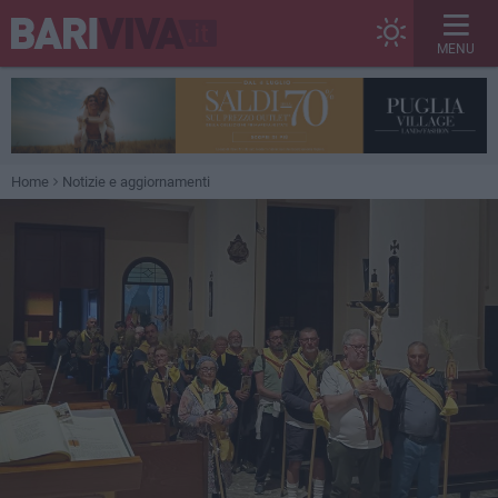
MENU
Home
Notizie e aggiornamenti