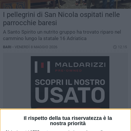
I pellegrini di San Nicola ospitati nelle
parrocchie baresi
A Santo Spirito un nutrito gruppo ha trovato riparo nel
cammino lungo la statale 16 Adriatica
BARI -
VENERDÌ 8 MAGGIO 2026
12.15
Il rispetto della tua riservatezza è la
nostra priorità