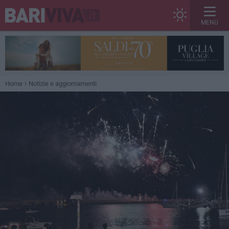
MENU
Home
Notizie e aggiornamenti