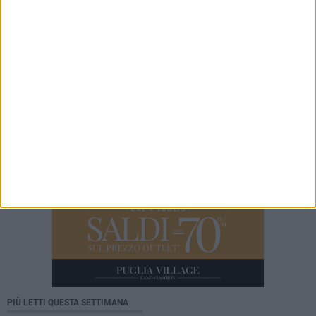
vademecum di Consumerismo per chiedere i
danni
8 AGOSTO 2026
Leccese incontra il ballerino Kledi Kadiu,
arrivato a Bari a bordo della nave Vlora
PIÙ LETTI QUESTA SETTIMANA