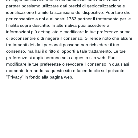
spettacolo unico con evoluzioni, aggiungendo un tocco di
partner possiamo utilizzare dati precisi di geolocalizzazione e
emozione e orgoglio nazionale a giornate già cariche di
identificazione tramite la scansione del dispositivo. Puoi fare clic
significato e partecipazione.
per consentire a noi e ai nostri 1733 partner il trattamento per le
finalità sopra descritte. In alternativa puoi accedere a
informazioni più dettagliate e modificare le tue preferenze prima
Il programma completo:
di acconsentire o di negare il consenso.
Si rende noto che alcuni
trattamenti dei dati personali possono non richiedere il tuo
La Festa Tradizionale Lunedì 20 aprile 2026 - 939°
consenso, ma hai il diritto di opporti a tale trattamento. Le tue
Anniversario della partenza da Mira delle Reliquie di San
preferenze si applicheranno solo a questo sito web. Puoi
Nicola (1087-2026)
modificare le tue preferenze o revocare il consenso in qualsiasi
07.30 – 09.00 – 10.30 – 12.00 – 13.00 – 18.30 – 20.30 -
momento tornando su questo sito e facendo clic sul pulsante
"Privacy" in fondo alla pagina web.
Basilica di San Nicola – Sante Messe
18.30 - Basilica – Celebrazione Eucaristica
Domenica 26 aprile 2026 - Esposizione della Statua del
Santo
07.30 – 09.00 – 10.30 – 12.00 – 13.00 – 18.30 – 20.30 -
Basilica – Sante Messe
17.00 - Piazza San Nicola – Spettacolo di timpanisti e
sbandieratori