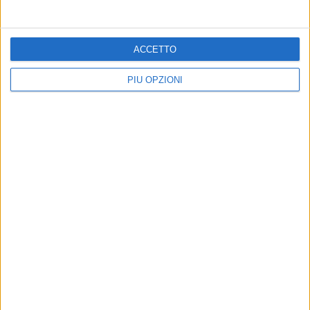
9 AGOSTO 2026
35° Anniversario arrivo della Vlora: Bari fa rete
ACCETTO
PIÙ OPZIONI