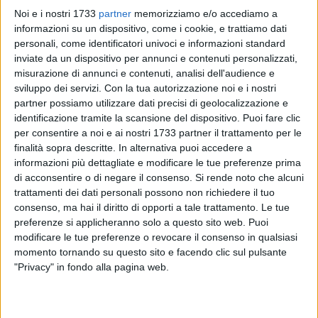
Noi e i nostri 1733
partner
memorizziamo e/o accediamo a
informazioni su un dispositivo, come i cookie, e trattiamo dati
personali, come identificatori univoci e informazioni standard
inviate da un dispositivo per annunci e contenuti personalizzati,
4
misurazione di annunci e contenuti, analisi dell'audience e
sviluppo dei servizi.
Con la tua autorizzazione noi e i nostri
partner possiamo utilizzare dati precisi di geolocalizzazione e
identificazione tramite la scansione del dispositivo. Puoi fare clic
Dopo l'atto vandalico che aveva
distrutto gli spogliatoi con
per consentire a noi e ai nostri 1733 partner il trattamento per le
una bomba
lo scorso 8 gennaio, sono iniziati questa mattina
finalità sopra descritte. In alternativa puoi accedere a
i lavori di sistemazione del campo di calcetto di Cellamare.
informazioni più dettagliate e modificare le tue preferenze prima
Lo annuncia Gianluca Vurchio, sindaco della cittadina in
di acconsentire o di negare il consenso.
Si rende noto che alcuni
provincia di Bari: «A tempo di record, in poco meno di un
trattamenti dei dati personali possono non richiedere il tuo
mese, grazie all'impegno di questa amministrazione e della
consenso, ma hai il diritto di opporti a tale trattamento. Le tue
giunta, siamo riusciti a reperire le risorse economiche (con
preferenze si applicheranno solo a questo sito web. Puoi
modificare le tue preferenze o revocare il consenso in qualsiasi
non poche difficoltà) e ad assegnare i lavori», scrive Vurchio.
momento tornando su questo sito e facendo clic sul pulsante
"Privacy" in fondo alla pagina web.
«Dalle macerie stiamo ricostruendo ciò che è stato tolto ai
tanti bimbi e ragazzi della nostra comunità - continua
Vurchio. Nei lavori appena iniziati, è anche stato previsto