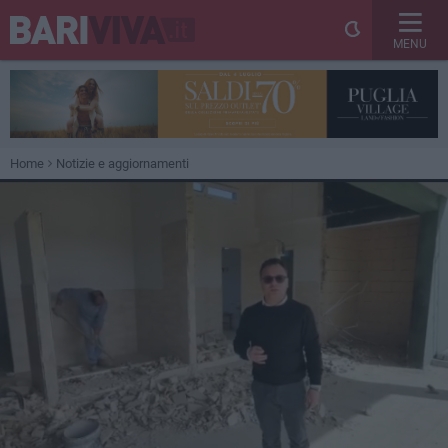
MENU
Home
Notizie e aggiornamenti