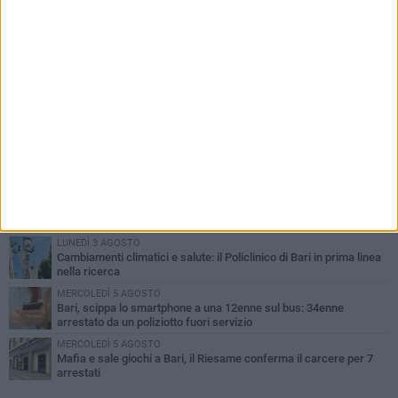
PIÙ LETTI QUESTA SETTIMANA
LUNEDÌ 3 AGOSTO
UEFA Euro 2032, formalizzata la disponibilità dello Stadio San
Nicola. Leccese: «Bari è pronta»
LUNEDÌ 3 AGOSTO
Continua la stagione dei mercati serali a Bari: il calendario di
agosto
LUNEDÌ 3 AGOSTO
"Le Due Bari", un programma diffuso nei Municipi: tutti gli eventi
della settimana
LUNEDÌ 3 AGOSTO
Cambiamenti climatici e salute: il Policlinico di Bari in prima linea
nella ricerca
MERCOLEDÌ 5 AGOSTO
Bari, scippa lo smartphone a una 12enne sul bus: 34enne
arrestato da un poliziotto fuori servizio
MERCOLEDÌ 5 AGOSTO
Mafia e sale giochi a Bari, il Riesame conferma il carcere per 7
arrestati