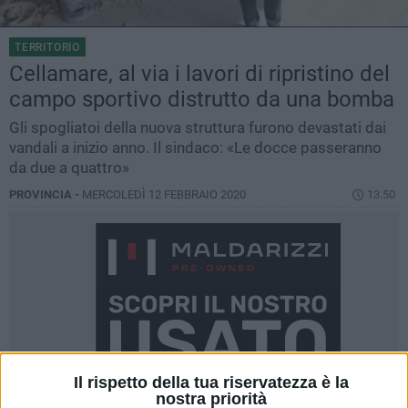
TERRITORIO
Cellamare, al via i lavori di ripristino del
campo sportivo distrutto da una bomba
Gli spogliatoi della nuova struttura furono devastati dai
vandali a inizio anno. Il sindaco: «Le docce passeranno
da due a quattro»
PROVINCIA -
MERCOLEDÌ 12 FEBBRAIO 2020
13.50
Il rispetto della tua riservatezza è la
nostra priorità