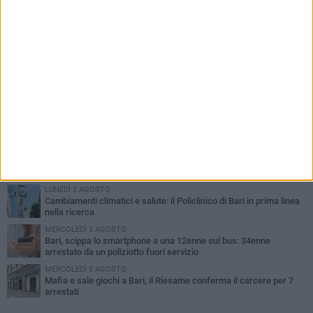
PIÙ LETTI QUESTA SETTIMANA
LUNEDÌ 3 AGOSTO
UEFA Euro 2032, formalizzata la disponibilità dello Stadio San
Nicola. Leccese: «Bari è pronta»
LUNEDÌ 3 AGOSTO
Continua la stagione dei mercati serali a Bari: il calendario di
agosto
LUNEDÌ 3 AGOSTO
"Le Due Bari", un programma diffuso nei Municipi: tutti gli eventi
della settimana
LUNEDÌ 3 AGOSTO
Cambiamenti climatici e salute: il Policlinico di Bari in prima linea
nella ricerca
MERCOLEDÌ 5 AGOSTO
Bari, scippa lo smartphone a una 12enne sul bus: 34enne
arrestato da un poliziotto fuori servizio
MERCOLEDÌ 5 AGOSTO
Mafia e sale giochi a Bari, il Riesame conferma il carcere per 7
arrestati