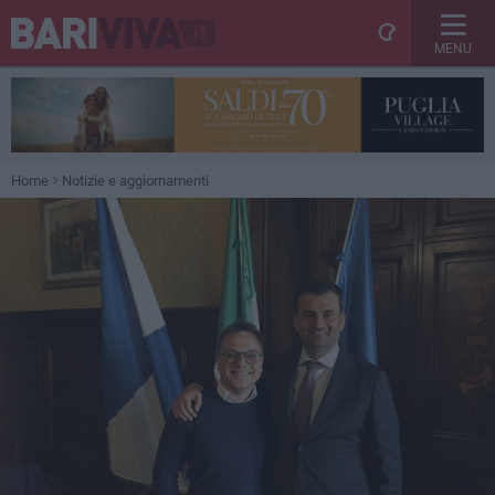
MENU
Home
Notizie e aggiornamenti