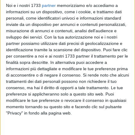
Noi e i nostri 1733
partner
memorizziamo e/o accediamo a
informazioni su un dispositivo, come i cookie, e trattiamo dati
personali, come identificatori univoci e informazioni standard
inviate da un dispositivo per annunci e contenuti personalizzati,
misurazione di annunci e contenuti, analisi dell'audience e
20
sviluppo dei servizi.
Con la tua autorizzazione noi e i nostri
partner possiamo utilizzare dati precisi di geolocalizzazione e
identificazione tramite la scansione del dispositivo. Puoi fare clic
Il sindaco di Cellamare, in provincia di Bari, Gianluca Vurchio
per consentire a noi e ai nostri 1733 partner il trattamento per le
è da ieri in quarantena. A comunicarlo attraverso la sua
finalità sopra descritte. In alternativa puoi accedere a
informazioni più dettagliate e modificare le tue preferenze prima
pagina Facebook lo stesso primo cittadino. L'isolamento
di acconsentire o di negare il consenso.
Si rende noto che alcuni
fiduciario è dovuto ad un contatto avuto con una persona
trattamenti dei dati personali possono non richiedere il tuo
risultata positiva al Coronavirus.
consenso, ma hai il diritto di opporti a tale trattamento. Le tue
preferenze si applicheranno solo a questo sito web. Puoi
«Da questo pomeriggio (ieri, ndr) - scrive Vurchio - a causa di
modificare le tue preferenze o revocare il consenso in qualsiasi
un contatto stretto avuto con un collega, non di Cellamare,
momento tornando su questo sito e facendo clic sul pulsante
risultato positivo al Covid-19, sono in isolamento fiduciario e
"Privacy" in fondo alla pagina web.
chiuso in casa, nell'attesa di dovermi sottoporre a tampone
nei prossimi giorni».