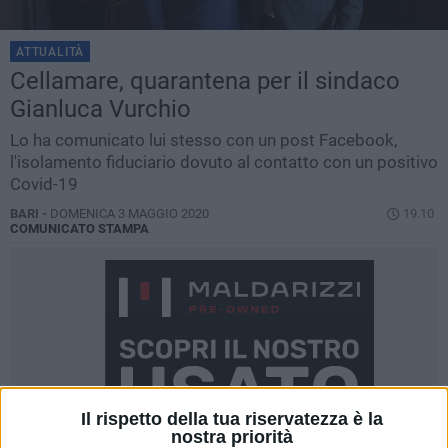
ATTUALITÀ
Cellamare, quarantena per il sindaco
Gianluca Vurchio
Lo ha comunicato lui stesso con un post Facebook,
l'isolamento fiduciario dovuto al contatto con un positivo
Covid-19
BARI -
DOMENICA 3 MAGGIO 2020
19.10
COMUNICATO STAMPA
Il rispetto della tua riservatezza è la
nostra priorità