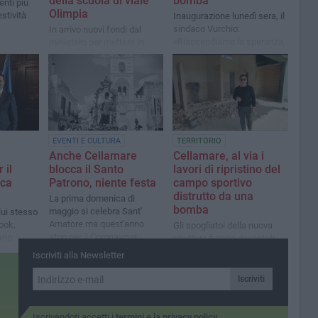
della scuola di viale
bomba
enti più
Olimpia
estività
Inaugurazione lunedì sera, il
sindaco Vurchio:
In arrivo nuovi fondi dal
«Riaccendiamo la speranza,
ministero per mettere in
dopo un periodo piuttosto
sicurezza gli edifici
complesso e torniamo a
scolastici del comune
giocare e sorridere»
EVENTI E CULTURA
TERRITORIO
Anche Cellamare
Cellamare, al via i
 il
blocca il Santo
lavori di ripristino del
uca
Patrono, niente festa
campo sportivo
distrutto da una
La prima domenica di
bomba
maggio si celebra Sant'
ui stesso
Amatore ma quest'anno
ook,
Gli spogliatoi della nuova
stop per il Coronavirus
ario
struttura furono devastati
 con un
dai vandali a inizio anno. Il
Iscriviti alla Newsletter
sindaco: «Le docce
passeranno da due a
Iscriviti
quattro»
Iscrivendoti accetti i
termini
e la
privacy policy