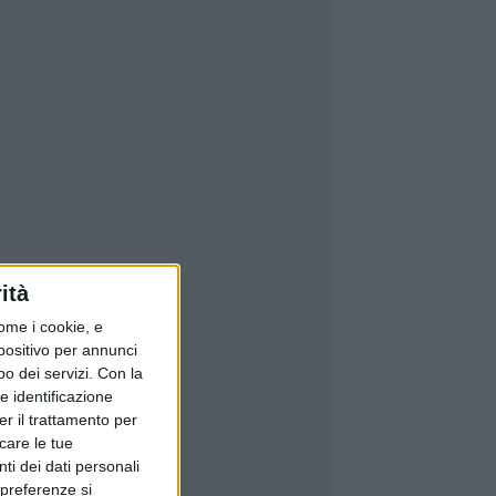
ità
ome i cookie, e
spositivo per annunci
o dei servizi.
Con la
e identificazione
er il trattamento per
icare le tue
ti dei dati personali
 preferenze si