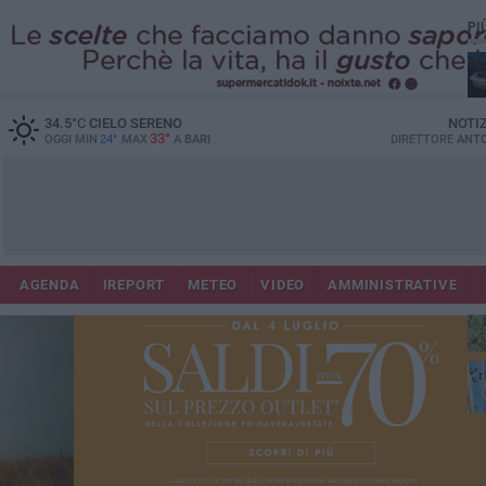
PI
Lec
34.5
°C
CIELO SERENO
NOTI
33°
OGGI MIN
24°
MAX
A
BARI
DIRETTORE
ANTO
AGENDA
IREPORT
METEO
VIDEO
AMMINISTRATIVE
Gi
Bar
ri