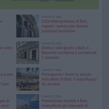
6 AGOSTO 2026
io
Città Metropolitana di Bari,
riaperti i termini per diverse
posizioni lavorative
5 AGOSTO 2026
é sotto
Mafia e sale giochi a Bari, il
Riesame conferma il carcere per
7 arrestati
5 AGOSTO 2026
ne a una
Proseguono i lavori in piazza
Aldo Moro di Bari: il sopralluogo
 fuori
di Leccese
5 AGOSTO 2026
apa di
Prevenzione incendi a Bari,
 ed il
intensificati gli interventi di