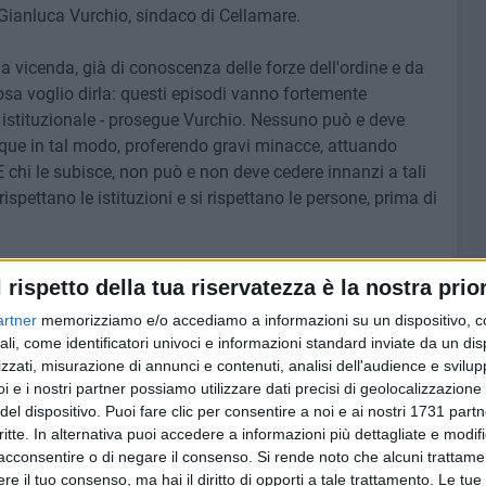
 Gianluca Vurchio, sindaco di Cellamare.
a vicenda, già di conoscenza delle forze dell'ordine e da
 voglio dirla: questi episodi vanno fortemente
e istituzionale - prosegue Vurchio. Nessuno può e deve
que in tal modo, proferendo gravi minacce, attuando
 chi le subisce, non può e non deve cedere innanzi a tali
rispettano le istituzioni e si rispettano le persone, prima di
giornata di oggi ho proceduto formalmente a denunciarne
l rispetto della tua riservatezza è la nostra prior
oceduto ad informare Prefettura e Questura di Bari. Lo
artner
memorizziamo e/o accediamo a informazioni su un dispositivo, c
 tutela sia dei territori, sia verso coloro che ogni giorno,
ali, come identificatori univoci e informazioni standard inviate da un di
ubite, ci mette la faccia».
zzati, misurazione di annunci e contenuti, analisi dell'audience e svilupp
i e i nostri partner possiamo utilizzare dati precisi di geolocalizzazione 
del dispositivo. Puoi fare clic per consentire a noi e ai nostri 1731 partn
critte. In alternativa puoi accedere a informazioni più dettagliate e modif
acconsentire o di negare il consenso.
Si rende noto che alcuni trattamen
6 AGOSTO 2026
,
Manutenzione strade e
e il tuo consenso, ma hai il diritto di opporti a tale trattamento. Le tue