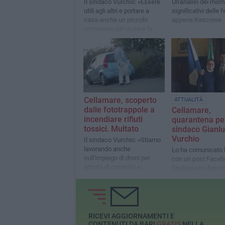
Il sindaco Vurchio: «Essere
Un'analisi dei mom
utili agli altri e portare a
significativi delle f
casa anche un piccolo
appena trascorse
compenso per aiutare la
propria famiglia»
Cellamare, scoperto
ATTUALITÀ
dalle fototrappole a
Cellamare,
incendiare rifiuti
quarantena per
tossici. Multato
sindaco Gianl
Vurchio
Il sindaco Vurchio: «Stiamo
lavorando anche
Lo ha comunicato l
sull'impiego di droni per
con un post Faceb
attività di controllo e
l'isolamento fiduci
prevenzione territoriale»
dovuto al contatto
positivo Covid-19
RICEVI AGGIORNAMENTI E
CONTENUTI DA BARI
GRATIS
NELLA