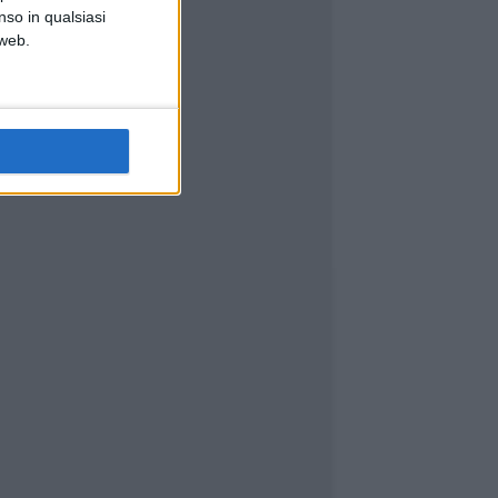
nso in qualsiasi
 web.