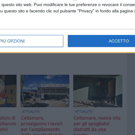
marciapiedi nei cinque municipi
 questo sito web. Puoi modificare le tue preferenze o revocare il conse
della
di Bari: stanziati 16 milioni di
questo sito e facendo clic sul pulsante "Privacy" in fondo alla pagina
euro
PIÙ OPZIONI
ACCETTO
ATTUALITÀ
ATTUALITÀ
lizio di
Cellamare,
Cellamare, nuova vita
bilancio
proseguono i lavori
per gli spogliatoi
tivi
per l'ampliamento
distrutti da una