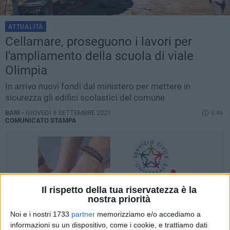
ATTUALITÀ
Cellamare, proseguono i lavori per
l'ampliamento della scuola di viale
Olimpia
In arrivo nuovi fondi dal ministero per mettere in
sicurezza gli edifici scolastici del comune
BARI -
GIOVEDÌ 9 SETTEMBRE 2021
9.46
COMUNICATO STAMPA
Il rispetto della tua riservatezza è la
nostra priorità
Noi e i nostri 1733
partner
memorizziamo e/o accediamo a
informazioni su un dispositivo, come i cookie, e trattiamo dati