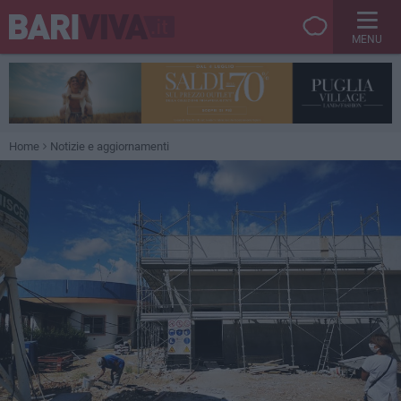
MENU
Home
Notizie e aggiornamenti