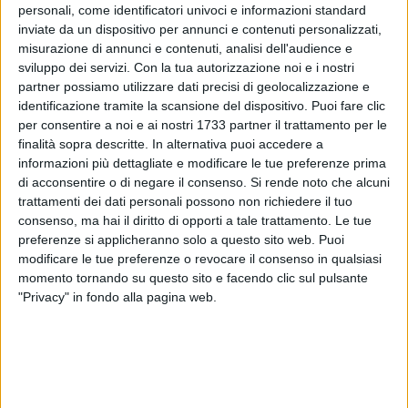
personali, come identificatori univoci e informazioni standard
inviate da un dispositivo per annunci e contenuti personalizzati,
misurazione di annunci e contenuti, analisi dell'audience e
sviluppo dei servizi.
Con la tua autorizzazione noi e i nostri
partner possiamo utilizzare dati precisi di geolocalizzazione e
identificazione tramite la scansione del dispositivo. Puoi fare clic
per consentire a noi e ai nostri 1733 partner il trattamento per le
finalità sopra descritte. In alternativa puoi accedere a
informazioni più dettagliate e modificare le tue preferenze prima
Proseguono regolarmente i lavori di ampliamento della
di acconsentire o di negare il consenso.
Si rende noto che alcuni
scuola dell'infanzia di Viale Olimpia a Cellamare, in
trattamenti dei dati personali possono non richiedere il tuo
provincia di Bari. L'amministrazione ha ottenuto un un
consenso, ma hai il diritto di opporti a tale trattamento. Le tue
finanziamento di 700 mila euro dalla a Regione Puglia.
preferenze si applicheranno solo a questo sito web. Puoi
"Entro breve tempo – spiega il sindaco Gianluca Vurchio - i
modificare le tue preferenze o revocare il consenso in qualsiasi
momento tornando su questo sito e facendo clic sul pulsante
nostri piccoli bimbi, avranno un nuovo spazio per svolgere le
"Privacy" in fondo alla pagina web.
loro attività con un edificio sicuramente più funzionale agli
obiettivi dello stesso".
Intanto il Ministero dell'Interno ha ammesso il comune di
Cellamare alla richiesta di finanziamento di un contributo di