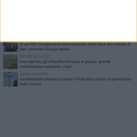
LUNEDÌ 3 AGOSTO
Continua la stagione dei mercati serali a Bari: il calendario di
agosto
LUNEDÌ 3 AGOSTO
"Le Due Bari", un programma diffuso nei Municipi: tutti gli eventi
della settimana
VENERDÌ 31 LUGLIO
Al via l'89ª Campionaria Internazionale della Fiera del Levante di
Bari: presente Giorgia Meloni
GIOVEDÌ 30 LUGLIO
Crisi dell’olio, gli olivicoltori tornano in piazza: grande
mobilitazione nazionale a Bari
LUNEDÌ 3 AGOSTO
Cambiamenti climatici e salute: il Policlinico di Bari in prima linea
nella ricerca