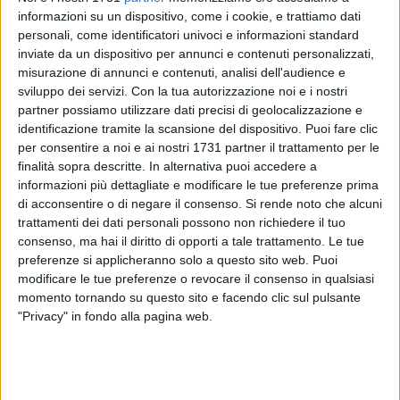
informazioni su un dispositivo, come i cookie, e trattiamo dati
personali, come identificatori univoci e informazioni standard
inviate da un dispositivo per annunci e contenuti personalizzati,
misurazione di annunci e contenuti, analisi dell'audience e
10
A cura di
sviluppo dei servizi.
Con la tua autorizzazione noi e i nostri
LA REDAZIONE
partner possiamo utilizzare dati precisi di geolocalizzazione e
identificazione tramite la scansione del dispositivo. Puoi fare clic
per consentire a noi e ai nostri 1731 partner il trattamento per le
Era la sera del 7 gennaio scorso quando una bomba
finalità sopra descritte. In alternativa puoi accedere a
distrusse gli spogliatoi dei nuovi campetti sportivi di viale
informazioni più dettagliate e modificare le tue preferenze prima
di acconsentire o di negare il consenso.
Si rende noto che alcuni
Olimpia a Cellamare. Un episodio che vide la risposta delle
trattamenti dei dati personali possono non richiedere il tuo
istituzioni, con fiaccolata e sindaci vicini al primo cittadino
consenso, ma hai il diritto di opporti a tale trattamento. Le tue
Vurchio vittima, lui e con lui tutta la città, di un attacco
preferenze si applicheranno solo a questo sito web. Puoi
ingiustificato, esattamente come troppi amministratori in
modificare le tue preferenze o revocare il consenso in qualsiasi
Italia. Ora quegli spogliatoio tornano a nuova vita, e lunedì
momento tornando su questo sito e facendo clic sul pulsante
sera ci sarà la nuova inaugurazione.
"Privacy" in fondo alla pagina web.
«I lavori si erano conclusi diverso tempo fa - sottolinea il
sindaco di Cellamare - ma l'emergenza sanitaria, dovuta al
Covid, non ci ha concesso di organizzare un evento