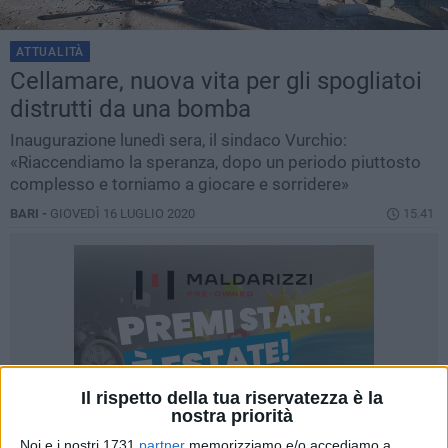
ATTUALITÀ
Cellamare, nuova vita per gli spogliatoi
distrutti da una bomba
Inaugurazione lunedì sera, il sindaco Vurchio:
«Riaccendiamo la speranza, dopo un periodo piuttosto
complesso e torniamo a giocare e sorridere»
BARI -
GIOVEDÌ 16 LUGLIO 2020
15.41
Il rispetto della tua riservatezza è la
nostra priorità
Noi e i nostri 1731
partner
memorizziamo e/o accediamo a