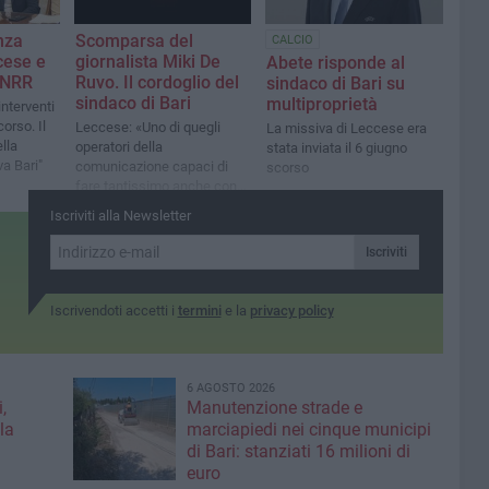
nza
Scomparsa del
CALCIO
cese e
giornalista Miki De
Abete risponde al
PNRR
Ruvo. Il cordoglio del
sindaco di Bari su
sindaco di Bari
multiproprietà
interventi
orso. Il
Leccese: «Uno di quegli
La missiva di Leccese era
lla
operatori della
stata inviata il 6 giugno
a Bari"
comunicazione capaci di
scorso
fare tantissimo anche con
pochi mezzi»
Iscriviti alla Newsletter
Iscriviti
Iscrivendoti accetti i
termini
e la
privacy policy
6 AGOSTO 2026
,
Manutenzione strade e
la
marciapiedi nei cinque municipi
di Bari: stanziati 16 milioni di
euro