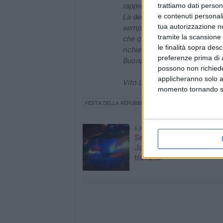
trattiamo dati person
rappresentare quella storia.
e contenuti personali
La democrazia non si conserva 
tua autorizzazione no
semplificazione, nell'idea che
tramite la scansione 
che qualcuno sceglie di parte
le finalità sopra des
richiede cura, ogni giorno, da pa
preferenze prima di 
Buona Festa della Repubblica
possono non richieder
applicheranno solo a
Vito Leccese
momento tornando su 
FESTA DELLA REPUBBLICA
VITO LECCESE
6 AGOSTO 2026
Segnalati colpi di pistola
Japigia, ma i bossoli non
trovano