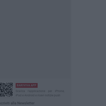
BARIVIVA APP
Scarica l'applicazione per iPhone,
iPad e Android e ricevi notizie push
scriviti alla Newsletter