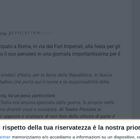
d by
ipato a Roma, in via dei Fori Imperiali, alla festa per gli
o il suo pensiero in una giornata importantissima per il
ndaci d'Italia, per la festa della Repubblica. In fascia
tadino che porta qui il nome e la responsabilità della
oria, ha un peso particolare.
Italia era ancora spezzata dalla guerra, fu proprio nella
bera diventò voce e sostanza.
Al Teatro Piccinni si
 opposte e scelsero di non fare della vittoria di parte il
 Partì da Bari il primo passo verso il referendum del 2
l rispetto della tua riservatezza è la nostra prior
lche mese decisivo, una capitale del possibile.
fica per me ricordare tutto questo con l'orgoglio di
artner
memorizziamo e/o accediamo a informazioni su un dispositivo, c