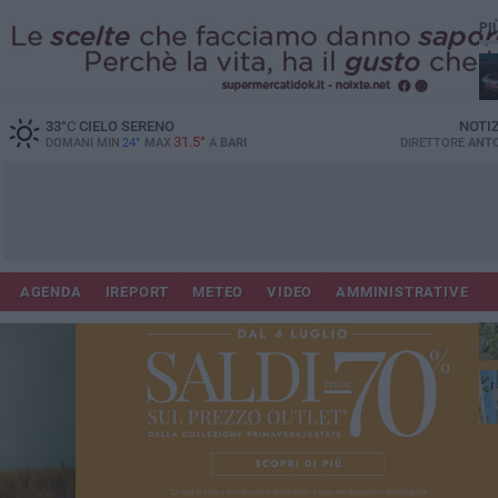
PI
Lec
33
°C
CIELO SERENO
NOTI
31.5°
DOMANI MIN
24°
MAX
A
BARI
DIRETTORE
ANTO
AGENDA
IREPORT
METEO
VIDEO
AMMINISTRATIVE
Gi
Bar
ri