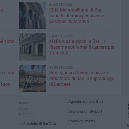
6 AGOSTO 2026
io
Città Metropolitana di Bari,
riaperti i termini per diverse
posizioni lavorative
5 AGOSTO 2026
é sotto
Mafia e sale giochi a Bari, il
Riesame conferma il carcere per
7 arrestati
5 AGOSTO 2026
ne a una
Proseguono i lavori in piazza
Aldo Moro di Bari: il sopralluogo
 fuori
di Leccese
Agenda eventi di Bari
Tennis
Volley
Segnalazioni iReport
Altri sport
Previsioni meteo
Le Rubriche di BariViva
I