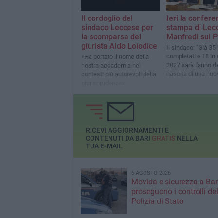
Il cordoglio del
Ieri la confere
sindaco Leccese ​per
stampa di Lec
la scomparsa del
Manfredi sul 
giurista Aldo Loiodice
Il sindaco: "Già 35 
completati e 18 in c
«Ha ​portato il nome della
2027 sarà l'anno de
nostra accademia nei
nascita di una nuov
contesti più autorevoli della
giurisprudenza»
RICEVI AGGIORNAMENTI E
CONTENUTI DA BARI
GRATIS
NELLA
TUA E-MAIL
6 AGOSTO 2026
Movida e sicurezza a Bari
proseguono i controlli del
Polizia di Stato