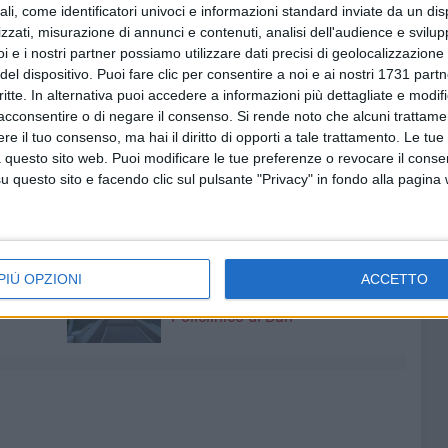
ali, come identificatori univoci e informazioni standard inviate da un di
zzati, misurazione di annunci e contenuti, analisi dell'audience e svilupp
da sola, si consuma nell'indifferenza, nella
i e i nostri partner possiamo utilizzare dati precisi di geolocalizzazione 
 tanto vada bene lo stesso. Si rinnova invece ogni volta
del dispositivo. Puoi fare clic per consentire a noi e ai nostri 1731 partn
cipare. Da ottantanni quella conquista è qualcosa che
critte. In alternativa puoi accedere a informazioni più dettagliate e modif
rte di tutti.
acconsentire o di negare il consenso.
Si rende noto che alcuni trattamen
e il tuo consenso, ma hai il diritto di opporti a tale trattamento. Le tue
 questo sito web. Puoi modificare le tue preferenze o revocare il conse
questo sito e facendo clic sul pulsante "Privacy" in fondo alla pagina
6 AGOSTO 2026
 a
Bimba di 6 anni precipita dalla
PIÙ OPZIONI
ACCETTO
 si
finestra di casa: è grave al
Policlinico di Bari