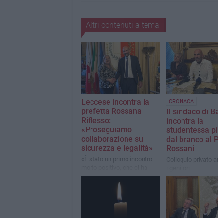
Altri contenuti a tema
Leccese incontra la
CRONACA
prefetta ​Rossana
Il sindaco di Ba
Riflesso:
incontra la
«Proseguiamo
studentessa pi
collaborazione su
dal branco al 
sicurezza e legalità»
Rossani
«È stato un primo incontro
Colloquio privato 
molto positivo, che ci ha
i genitori
consentito di confrontarci
sui principali temi che
interessano la nostra
comunità»