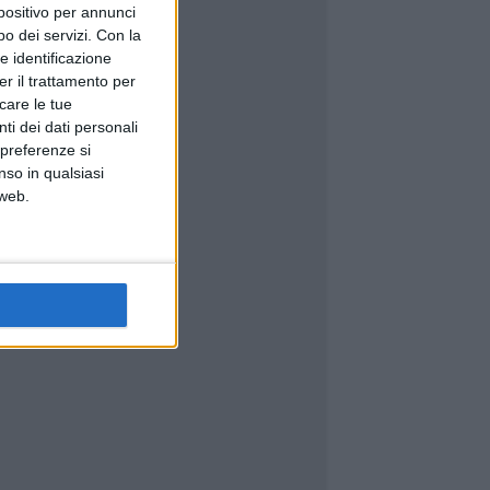
spositivo per annunci
o dei servizi.
Con la
e identificazione
er il trattamento per
icare le tue
ti dei dati personali
 preferenze si
nso in qualsiasi
 web.