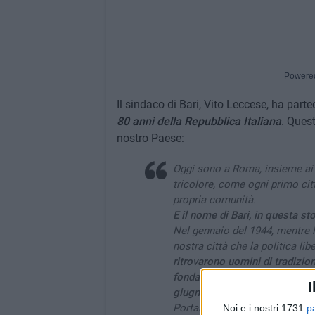
Powere
Il sindaco di Bari, Vito Leccese, ha partec
80 anni della Repubblica Italiana
. Quest
nostro Paese:
Oggi sono a Roma, insieme ai si
tricolore, come ogni primo cit
propria comunità.
E il nome di Bari, in questa st
Nel gennaio del 1944, mentre l'
nostra città che la politica li
ritrovarono uomini di tradizioni
fondamento della nuova Italia.
I
giugno 1946.
Eravamo, per qua
Portare oggi Bari a Roma signi
Noi e i nostri 1731
p