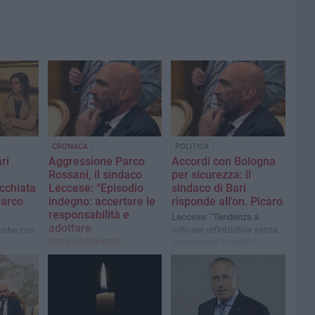
CRONACA
POLITICA
ri
Aggressione Parco
Accordi con Bologna
Rossani, il sindaco
per sicurezza: il
cchiata
Leccese: “Episodio
sindaco di Bari
Parco
indegno: accertare le
risponde all'on. Picaro
responsabilità e
Leccese: "Tendenza a
adottare
criticare un’iniziativa senza
anche con
provvedimenti
conoscerne lo spirito"
immediati”
La vittima è una
studentessa universitaria di
20 anni