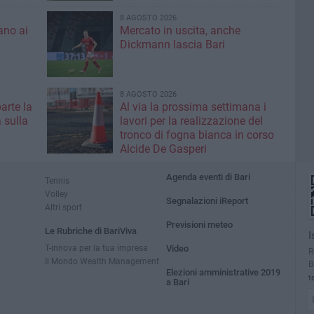
8 AGOSTO 2026
ano ai
Mercato in uscita, anche
Dickmann lascia Bari
8 AGOSTO 2026
parte la
Al via la prossima settimana i
 sulla
lavori per la realizzazione del
tronco di fogna bianca in corso
Alcide De Gasperi
Agenda eventi di Bari
Tennis
Volley
Segnalazioni iReport
Altri sport
Previsioni meteo
Le Rubriche di BariViva
I
T-innova per la tua impresa
Video
R
Il Mondo Wealth Management
B
Elezioni amministrative 2019
t
a Bari