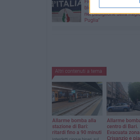
Fiera del Levante, FDI: "
blocchi l’iniziativa di Pr
nel padiglione della Regi
Puglia"
Altri contenuti a tema
Allarme bomba alla
Allarme bomba
stazione di Bari:
centro di Bari.
ritardi fino a 90 minuti
Evacuata zona 
Crisanzio e pi
Interdetti cinque binari, sul