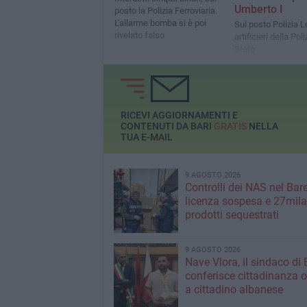
Umberto I
posto la Polizia Ferroviaria.
L'allarme bomba si è poi
Sul posto Polizia L
rivelato falso
artificieri della Poli
Stato
RICEVI AGGIORNAMENTI E
CONTENUTI DA BARI
GRATIS
NELLA
TUA E-MAIL
9 AGOSTO 2026
Controlli dei NAS nel Bar
licenza sospesa e 27mila
prodotti sequestrati
9 AGOSTO 2026
Nave Vlora, il sindaco di 
conferisce cittadinanza o
a cittadino albanese