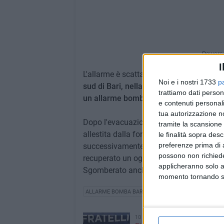
Powere
I
L'allarme è scattato intorno alle 11.30 
Noi e i nostri 1733
p
sud di Bari, nella zona di San Giorgio
, 
trattiamo dati person
un allarme bomba
che ha portato lungo l
e contenuti personali
tua autorizzazione no
Dopo l'evacuazione di un locale con perti
tramite la scansione 
allestita dalla forze dell'ordine, i Vigili 
le finalità sopra des
preferenze prima di 
successivamente gli artificieri. Secondo
possono non richieder
recuperato un oggetto che potrebbe esser
applicheranno solo a
Sgomberato anche il parcheggio antistan
momento tornando su 
ALLARME BOMBA BARI
SAN GIORGIO
10 AGOSTO 2026