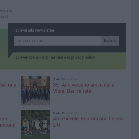
ocale e
zia di
Iscriviti alla Newsletter
Iscriviti
Iscrivendoti accetti i
termini
e la
privacy policy
9 AGOSTO 2026
ese: una
35° Anniversario arrivo della
Vlora: Bari fa rete
8 AGOSTO 2026
Bari
Amichevole, Bari-Gravina finisce
noraria
2-0