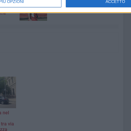
Decaro
SSC Bari tra mercato e primi
PIÙ OPZIONI
ACCETTO
ossima
impegni ufficiali
one
 nel
tra via
azza