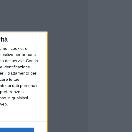
ità
ome i cookie, e
spositivo per annunci
o dei servizi.
Con la
e identificazione
er il trattamento per
icare le tue
ti dei dati personali
 preferenze si
nso in qualsiasi
 web.