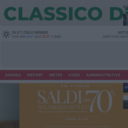
PI
24.5
°C
CIELO SERENO
NOTI
32.5°
OGGI MIN
24.5°
MAX
A
BARI
DIRETTORE
ANTO
Co
AGENDA
IREPORT
METEO
VIDEO
AMMINISTRATIVE
fuo
ap