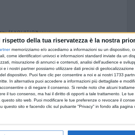
d by
l rispetto della tua riservatezza è la nostra prior
di questa mattina, domenica 7 giugno, quando il litorale
a
artner
memorizziamo e/o accediamo a informazioni su un dispositivo, c
era affollato di bagnanti. Su una spiaggia libera è scattato
ali, come identificatori univoci e informazioni standard inviate da un di
a costa Carabinieri, Polizia di Stato e Vigili del Fuoco.
zzati, misurazione di annunci e contenuti, analisi dell'audience e svilupp
i e i nostri partner possiamo utilizzare dati precisi di geolocalizzazione 
nenze vicine alla spiaggia e la cintura di sicurezza
del dispositivo. Puoi fare clic per consentire a noi e ai nostri 1733 partn
del Fuoco hanno iniziato il loro intervento, a cui si sono uniti
critte. In alternativa puoi accedere a informazioni più dettagliate e modif
acconsentire o di negare il consenso.
Si rende noto che alcuni trattamen
 le prime e frammentarie ricostruzioni, sarebbe stato
e il tuo consenso, ma hai il diritto di opporti a tale trattamento. Le tue
e un ordigno, ma sono in corso ulteriori verifiche.
 questo sito web. Puoi modificare le tue preferenze o revocare il conse
te la spiaggia libera.
questo sito e facendo clic sul pulsante "Privacy" in fondo alla pagina
10 AGOSTO 2026