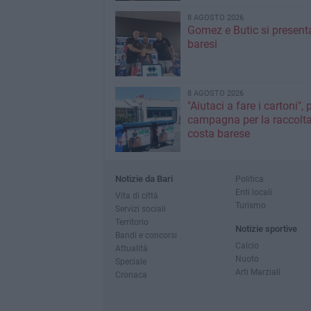
8 AGOSTO 2026
Gomez e Butic si present
baresi
8 AGOSTO 2026
"Aiutaci a fare i cartoni", 
campagna per la raccolta
costa barese
Notizie da Bari
Politica
Enti locali
Vita di città
Turismo
Servizi sociali
Territorio
Notizie sportive
Bandi e concorsi
Calcio
Attualità
Nuoto
Speciale
Arti Marziali
Cronaca