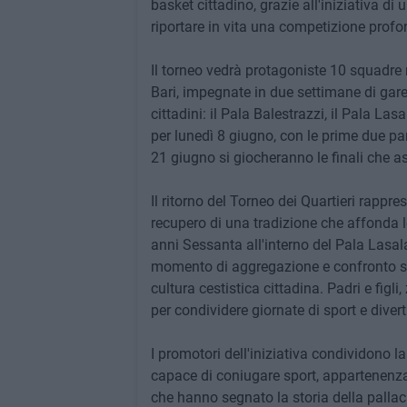
basket cittadino, grazie all'iniziativa di
riportare in vita una competizione profo
Il torneo vedrà protagoniste 10 squadre m
Bari, impegnate in due settimane di gare 
cittadini: il Pala Balestrazzi, il Pala La
per lunedì 8 giugno, con le prime due p
21 giugno si giocheranno le finali che as
Il ritorno del Torneo dei Quartieri rappr
recupero di una tradizione che affonda le
anni Sessanta all'interno del Pala Lasala
momento di aggregazione e confronto spor
cultura cestistica cittadina. Padri e figli,
per condividere giornate di sport e dive
I promotori dell'iniziativa condividono l
capace di coniugare sport, appartenenza
che hanno segnato la storia della palla