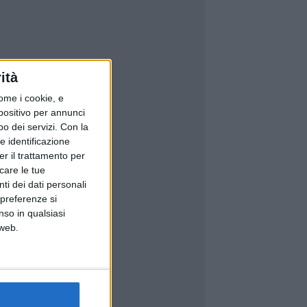
ità
ome i cookie, e
spositivo per annunci
o dei servizi.
Con la
e identificazione
er il trattamento per
icare le tue
ti dei dati personali
 preferenze si
nso in qualsiasi
 web.