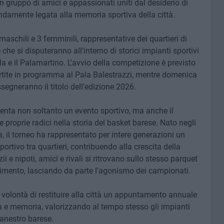
 un gruppo di amici e appassionati uniti dal desiderio di
ndamente legata alla memoria sportiva della città.
aschili e 3 femminili, rappresentative dei quartieri di
che si disputeranno all'interno di storici impianti sportivi
sala e il Palamartino. L'avvio della competizione è previsto
artite in programma al Pala Balestrazzi, mentre domenica
segneranno il titolo dell'edizione 2026.
esenta non soltanto un evento sportivo, ma anche il
 proprie radici nella storia del basket barese. Nato negli
, il torneo ha rappresentato per intere generazioni un
tivo tra quartieri, contribuendo alla crescita della
 zii e nipoti, amici e rivali si ritrovano sullo stesso parquet
rtimento, lasciando da parte l'agonismo dei campionati.
a volontà di restituire alla città un appuntamento annuale
 e memoria, valorizzando al tempo stesso gli impianti
canestro barese.