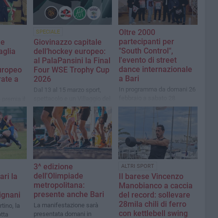
Oltre 2000
SPECIALE
partecipanti per
le
Giovinazzo capitale
"South Control",
aglia
dell’hockey europeo:
l'evento di street
al PalaPansini la Final
dance internazionale
uropeo
Four WSE Trophy Cup
a Bari
rate a
2026
In programma da domani 26
Dal 13 al 15 marzo sport,
febbraio a sabato 28
spettacolo e un Villaggio del
 premia il
febbraio
Gusto. Biglietti già
disponibili
3^ edizione
ALTRI SPORT
dell'Olimpiade
ari la
Il barese Vincenzo
metropolitana:
Manobianco a caccia
presente anche Bari
ignani
del record: sollevare
28mila chili di ferro
La manifestazione sarà
tino, la
con kettlebell swing
presentata domani in
otta