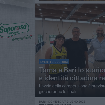
EVENTI E CULTURA
Torna a Bari lo storic
e identità cittadina ne
L’avvio della competizione è previ
giocheranno le finali
BARI -
DOMENICA 7 GIUGNO 2026