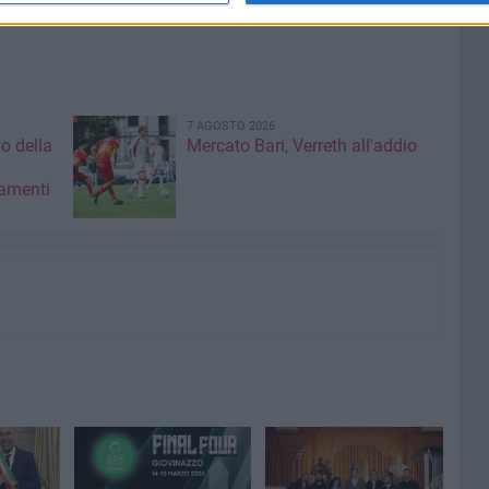
7 AGOSTO 2026
vo della
Mercato Bari, Verreth all'addio
amenti