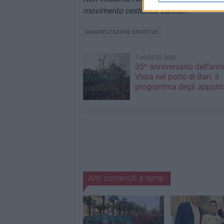
movimento cestistico barese»
.
MANIFESTAZIONI SPORTIVE
7 AGOSTO 2026
35^ anniversario dell’arri
Vlora nel porto di Bari: il
programma degli appunt
Altri contenuti a tema