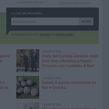
conferenza stampa
Appuntamento sabato
prossimo a Santeramo.
Nell'occasione verranno
Iscriviti alla Newsletter
raccolti fondi per la
Protezione animali
Iscriviti
Iscrivendoti accetti i
termini
e la
privacy policy
7 AGOSTO 2026
giorni
Visita del Console Generale degli
me
Stati Uniti d’America a Napoli:
l'incontro con il prefetto di Bari
7 AGOSTO 2026
 il
Sabato 8 agosto amichevole tra
do la
Bari e Gravina
7 AGOSTO 2026