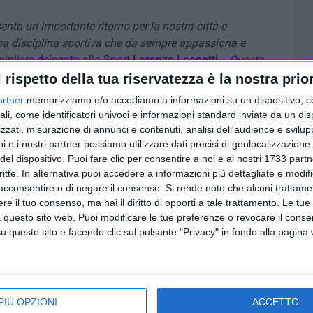
senta un importante ritorno per la nostra città e
na disciplina sportiva che da sempre appassiona e
igliere delegato allo Sport
Lorenzo Leonetti
-.
Questa
ssione per il basket con il forte senso di appartenenza ai
l rispetto della tua riservatezza è la nostra prior
a della sana competizione, del rispetto e della
artner
memorizziamo e/o accediamo a informazioni su un dispositivo, c
mostrano quanto lo sport possa essere uno straordinario
ali, come identificatori univoci e informazioni standard inviate da un di
romozione dei valori positivi della comunità. Il mio
zzati, misurazione di annunci e contenuti, analisi dell'audience e svilupp
no essere replicate anche in altre discipline sportive,
i e i nostri partner possiamo utilizzare dati precisi di geolocalizzazione 
del dispositivo. Puoi fare clic per consentire a noi e ai nostri 1733 partn
 del movimento sportivo cittadino e il rafforzamento dei
critte. In alternativa puoi accedere a informazioni più dettagliate e modif
città».
acconsentire o di negare il consenso.
Si rende noto che alcuni trattamen
e il tuo consenso, ma hai il diritto di opporti a tale trattamento. Le tue
i organizzatori,
Onofrio Rubino
-:
si parte l'8 giugno e,
 questo sito web. Puoi modificare le tue preferenze o revocare il conse
 ex giocatori ancora innamorati della palla a spicchi, è
questo sito e facendo clic sul pulsante "Privacy" in fondo alla pagina
o Torneo dei Quartieri, prestigioso evento cestistico nato
la manifestazione, il Pala Lasala dell'Angiulli Bari. Qui
 un campo in mattonelle, e oggi gli atleti potranno
nta una novità assoluta per questo impianto tensostatico.
PIÙ OPZIONI
ACCETTO
tazione, che restituisce prestigio e visibilità all'intero