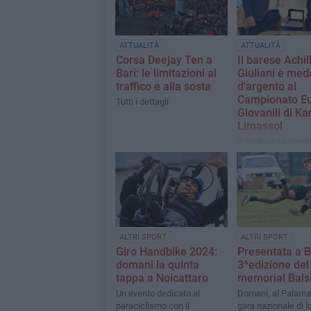
ATTUALITÀ
ATTUALITÀ
Corsa Deejay Ten a
Il barese Achil
Bari: le limitazioni al
Giuliani è med
traffico e alla sosta
d'argento al
Campionato E
Tutti i dettagli
Giovanili di Ka
Limassol
Il sindaco Leccese
giovane atleta
ALTRI SPORT
ALTRI SPORT
Giro Handbike 2024:
Presentata a B
domani la quinta
3^edizione del
tappa a Noicattaro
memorial Bals
Un evento dedicato al
Domani, al Palamar
paraciclismo con il
gara nazionale di l