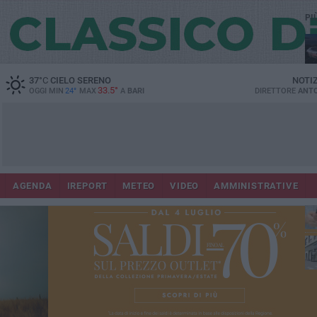
PI
Lec
37
°C
CIELO SERENO
NOTI
33.5°
OGGI MIN
24°
MAX
A
BARI
DIRETTORE
ANTO
AGENDA
IREPORT
METEO
VIDEO
AMMINISTRATIVE
ri
fuo