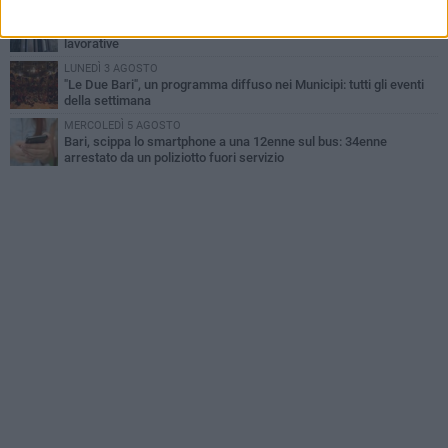
GIOVEDÌ 6 AGOSTO
Città Metropolitana di Bari, riaperti i termini per diverse posizioni
lavorative
LUNEDÌ 3 AGOSTO
"Le Due Bari", un programma diffuso nei Municipi: tutti gli eventi
della settimana
MERCOLEDÌ 5 AGOSTO
Bari, scippa lo smartphone a una 12enne sul bus: 34enne
arrestato da un poliziotto fuori servizio