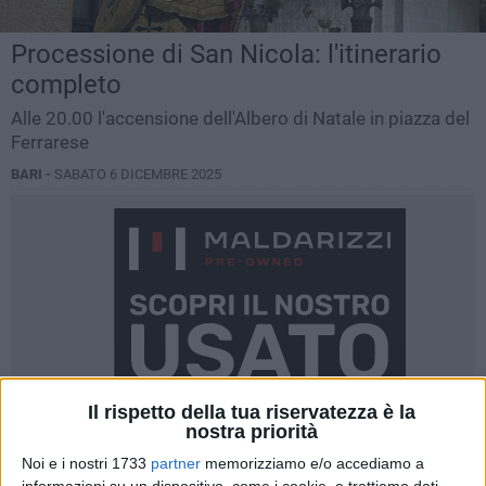
Processione di San Nicola: l'itinerario
completo
Alle 20.00 l'accensione dell'Albero di Natale in piazza del
Ferrarese
BARI -
SABATO 6 DICEMBRE 2025
Il rispetto della tua riservatezza è la
nostra priorità
Noi e i nostri 1733
partner
memorizziamo e/o accediamo a