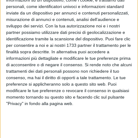
informazioni su un dispositivo, come i cookie, e trattiamo dati
personali, come identificatori univoci e informazioni standard
1
inviate da un dispositivo per annunci e contenuti personalizzati,
misurazione di annunci e contenuti, analisi dell'audience e
sviluppo dei servizi.
Con la tua autorizzazione noi e i nostri
partner possiamo utilizzare dati precisi di geolocalizzazione e
Sarà acceso questa sera, 6 dicembre, il grande Albero di
identificazione tramite la scansione del dispositivo. Puoi fare clic
Natale in piazza del Ferrarese inaugurando di fatto le
per consentire a noi e ai nostri 1733 partner il trattamento per le
festività natalizie a Bari.
finalità sopra descritte. In alternativa puoi accedere a
Ma quella di oggi è la giornata dedicata alla Solennità di
informazioni più dettagliate e modificare le tue preferenze prima
San Nicola, il santo amatissimo dai baresi, la cui effigie
di acconsentire o di negare il consenso.
Si rende noto che alcuni
trattamenti dei dati personali possono non richiedere il tuo
andrà in processione al termine della messa vespertina in
consenso, ma hai il diritto di opporti a tale trattamento. Le tue
Basilica, che avrà luogo alle 19.00.
preferenze si applicheranno solo a questo sito web. Puoi
modificare le tue preferenze o revocare il consenso in qualsiasi
L'ITINERARIO
momento tornando su questo sito e facendo clic sul pulsante
Al termine della celebrazione eucaristica, la sacra effigie del
"Privacy" in fondo alla pagina web.
santo si muoverà sulle spalle dei portatori seguendo questo
itinerario: Basilica San Nicola, Largo Urbano II, Corte del
Catapano, piazzetta Sant'Anselmo, strada San Totaro, strada
dei Gesuiti, piazza Mercantile, strada degli Orefici, strada