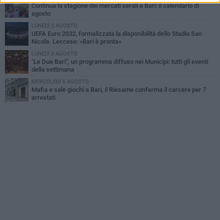
Continua la stagione dei mercati serali a Bari: il calendario di
agosto
LUNEDÌ 3 AGOSTO
UEFA Euro 2032, formalizzata la disponibilità dello Stadio San
Nicola. Leccese: «Bari è pronta»
LUNEDÌ 3 AGOSTO
"Le Due Bari", un programma diffuso nei Municipi: tutti gli eventi
della settimana
MERCOLEDÌ 5 AGOSTO
Mafia e sale giochi a Bari, il Riesame conferma il carcere per 7
arrestati