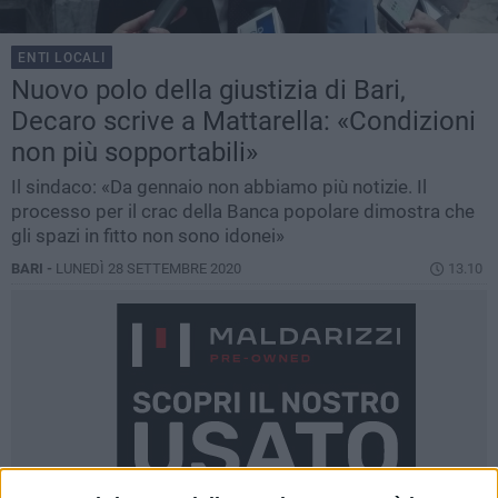
ENTI LOCALI
Nuovo polo della giustizia di Bari,
Decaro scrive a Mattarella: «Condizioni
non più sopportabili»
Il sindaco: «Da gennaio non abbiamo più notizie. Il
processo per il crac della Banca popolare dimostra che
gli spazi in fitto non sono idonei»
BARI -
LUNEDÌ 28 SETTEMBRE 2020
13.10