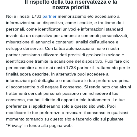
Il rispetto della tua riservatezza è la
nostra priorità
Noi e i nostri 1733
partner
memorizziamo e/o accediamo a
informazioni su un dispositivo, come i cookie, e trattiamo dati
personali, come identificatori univoci e informazioni standard
inviate da un dispositivo per annunci e contenuti personalizzati,
19
misurazione di annunci e contenuti, analisi dell'audience e
sviluppo dei servizi.
Con la tua autorizzazione noi e i nostri
partner possiamo utilizzare dati precisi di geolocalizzazione e
Il sindaco di Bari, Antonio Decaro, ha scritto al presidente
identificazione tramite la scansione del dispositivo. Puoi fare clic
della Repubblica, Sergio Mattarella, per chiedere «Una spinta
per consentire a noi e ai nostri 1733 partner il trattamento per le
finalità sopra descritte. In alternativa puoi accedere a
per restituire dignità alla funzione giudiziaria del capoluogo
informazioni più dettagliate e modificare le tue preferenze prima
di regione. Credo che queste condizioni non siano più
di acconsentire o di negare il consenso.
Si rende noto che alcuni
sopportabili». Lo ha annunciato Decaro, parlando del
trattamenti dei dati personali possono non richiedere il tuo
progetto del polo della giustizia barese a margine della
consenso, ma hai il diritto di opporti a tale trattamento. Le tue
riunione in Prefettura a Bari che ha individuato nello Spazio
preferenze si applicheranno solo a questo sito web. Puoi
7 della Fiera del Levante la sede dove celebrare il processo
modificare le tue preferenze o revocare il consenso in qualsiasi
sul crac della Banca popolare di Bari.
momento tornando su questo sito e facendo clic sul pulsante
"Privacy" in fondo alla pagina web.
Durante la riunione il sindaco ha «Consegnato due lettere