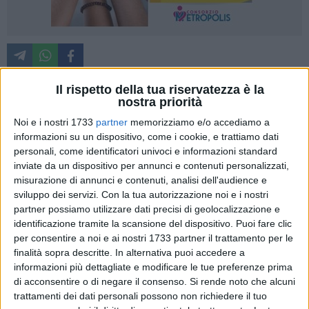
Il rispetto della tua riservatezza è la
nostra priorità
"Ho spiegato subito ai nuovi direttori generali che il loro
Noi e i nostri 1733
partner
memorizziamo e/o accediamo a
primo compito è prendersi cura dei pazienti. Dobbiamo
informazioni su un dispositivo, come i cookie, e trattiamo dati
essere tutti il sindacato dei cittadini e dei pazienti, di tutte
personali, come identificatori univoci e informazioni standard
quelle persone che con le loro storie e le loro famiglie si
inviate da un dispositivo per annunci e contenuti personalizzati,
affidano al sistema sanitario regionale. Ognuno di questi ha
misurazione di annunci e contenuti, analisi dell'audience e
una storia di cui dobbiamo avere cura".
sviluppo dei servizi.
Con la tua autorizzazione noi e i nostri
partner possiamo utilizzare dati precisi di geolocalizzazione e
identificazione tramite la scansione del dispositivo. Puoi fare clic
Con queste parole il presidente della Regione Puglia,
Antonio
per consentire a noi e ai nostri 1733 partner il trattamento per le
Decaro,
ha aperto ieri, 27 maggio, il primo incontro con i
finalità sopra descritte. In alternativa puoi accedere a
nuovi Direttori Generali delle Aziende sanitarie locali, degli
informazioni più dettagliate e modificare le tue preferenze prima
IRCCS e delle Aziende ospedaliero-universitarie della
di acconsentire o di negare il consenso.
Si rende noto che alcuni
Regione, svoltosi questa mattina nella sala Giunta della
trattamenti dei dati personali possono non richiedere il tuo