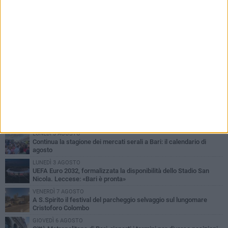
PIÙ LETTI QUESTA SETTIMANA
LUNEDÌ 3 AGOSTO
Continua la stagione dei mercati serali a Bari: il calendario di
agosto
LUNEDÌ 3 AGOSTO
UEFA Euro 2032, formalizzata la disponibilità dello Stadio San
Nicola. Leccese: «Bari è pronta»
VENERDÌ 7 AGOSTO
A S.Spirito il festival del parcheggio selvaggio sul lungomare
Cristoforo Colombo
GIOVEDÌ 6 AGOSTO