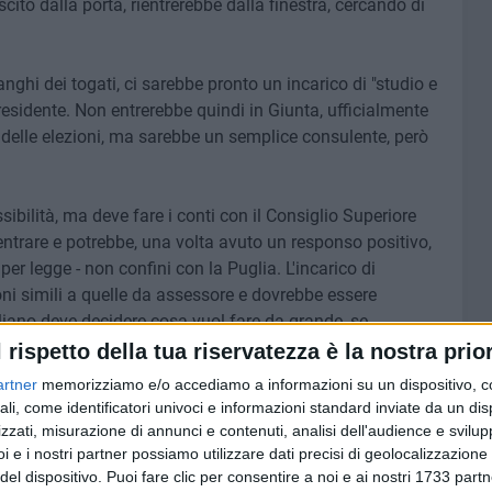
cito dalla porta, rientrerebbe dalla finestra, cercando di
ranghi dei togati, ci sarebbe pronto un incarico di "studio e
residente. Non entrerebbe quindi in Giunta, ufficialmente
elle elezioni, ma sarebbe un semplice consulente, però
ibilità, ma deve fare i conti con il Consiglio Superiore
ientrare e potrebbe, una volta avuto un responso positivo,
 per legge - non confini con la Puglia. L'incarico di
 simili a quelle da assessore e dovrebbe essere
iliano deve decidere cosa vuol fare da grande, se
terrotto 20 anni fa o se rientrare nella mischia della
l rispetto della tua riservatezza è la nostra prior
suo amico ed ex pupillo, Antonio Decaro. Il compenso?
artner
memorizziamo e/o accediamo a informazioni su un dispositivo, c
ali, come identificatori univoci e informazioni standard inviate da un di
icono i bene informati - ed il richiamo della politica appare
zzati, misurazione di annunci e contenuti, analisi dell'audience e svilupp
i e i nostri partner possiamo utilizzare dati precisi di geolocalizzazione 
del dispositivo. Puoi fare clic per consentire a noi e ai nostri 1733 partn