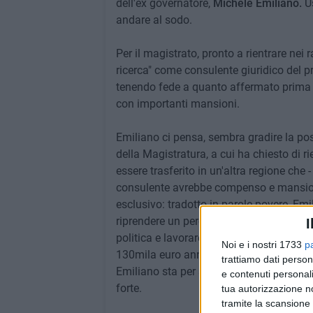
dell'ex governatore,
Michele Emiliano.
Us
andare al sodo.
Per il magistrato, pronto a rientrare nei 
ricerca" come consulente giuridico del p
tenendo fede a quanto affermato prima d
con importanti mansioni.
Emiliano ci pensa, sembra gradire la poss
della Magistratura, a cui ha chiesto di r
essere trasferito in un'altra regione che -
consulente avrebbe compenso e mansioni
esclusivo: tradotto in parole povere, Em
riprendere un percorso in magistratura in
I
politica e lavorare fianco a fianco col 
Noi e i nostri 1733
p
130mila euro annui. Non male.
trattiamo dati person
Emiliano sta per sciogliere le riserve - d
e contenuti personali
forte.
tua autorizzazione no
tramite la scansione 