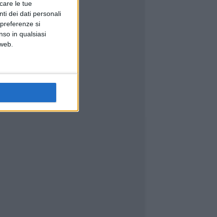
icare le tue
ti dei dati personali
 preferenze si
nso in qualsiasi
 web.