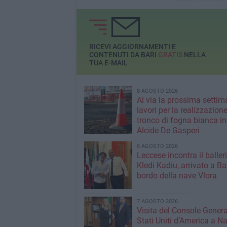
minuto cosa sta c
fare
RICEVI AGGIORNAMENTI E
CONTENUTI DA BARI
GRATIS
NELLA
TUA E-MAIL
8 AGOSTO 2026
Al via la prossima settim
lavori per la realizzazione
tronco di fogna bianca in
Alcide De Gasperi
8 AGOSTO 2026
Leccese incontra il baller
Kledi Kadiu, arrivato a Ba
bordo della nave Vlora
7 AGOSTO 2026
Visita del Console Genera
Stati Uniti d’America a Na