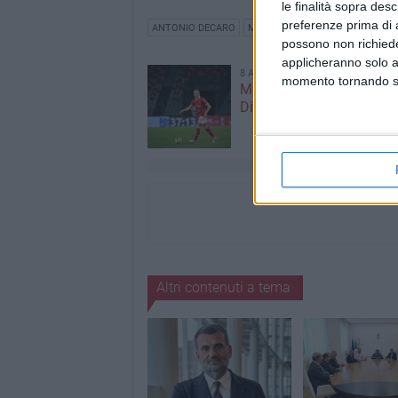
le finalità sopra des
preferenze prima di 
ANTONIO DECARO
MICHELE EMILIANO
possono non richieder
applicheranno solo a
8 AGOSTO 2026
momento tornando su 
Mercato in uscita, anche
Dickmann lascia Bari
Altri contenuti a tema