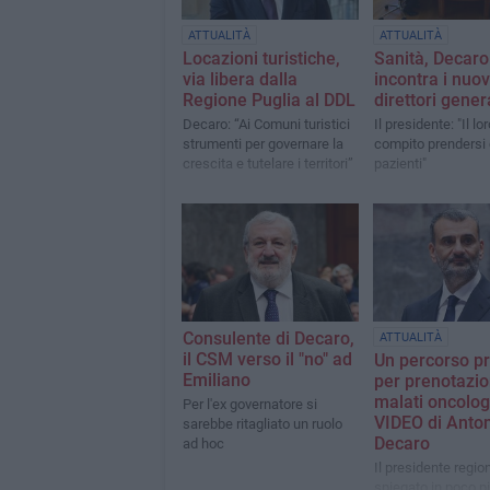
ATTUALITÀ
ATTUALITÀ
Locazioni turistiche,
Sanità, Decaro
via libera dalla
incontra i nuov
Regione Puglia al DDL
direttori gener
Decaro: “Ai Comuni turistici
Il presidente: "Il lo
strumenti per governare la
compito prendersi 
crescita e tutelare i territori”
pazienti"
Consulente di Decaro,
ATTUALITÀ
il CSM verso il "no" ad
Un percorso pr
Emiliano
per prenotazio
malati oncologic
Per l'ex governatore si
VIDEO di Anto
sarebbe ritagliato un ruolo
Decaro
ad hoc
Il presidente regio
spiegato in poco pi