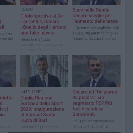
Buco nella Sanità,
CALCIO
Decaro sceglie per
Titolo sportivo ai De
l'aumento delle tasse
i
Laurentiis, Decaro:
ali
«Quella degli Hartono
Il Governatore pugliese: «Mi
una fake news»
scuso, ma per molti pugliesi
ro primo
l'incremento sarà minimo»
cura dei
Resta la mancata
sorveglianza su un piano
societario che non è mai
cresciuto nel tempo
Decaro ad "Un giorno
ALTRI SPORT
da pecora": «Io
otetto
Puglia Regione
segretario PD? Più
ni
Europea dello Sport
facile conduca
i: il
2026: inaugurazione
Sanremo!»
nio
al Kursaal Santa
Lucia di Bari
Ed il presidente regionale
lancia Emiliano per le
nale ha
Interverrà il presidente
prossime elezioni politiche
ù di un
regionale Antonio Decaro