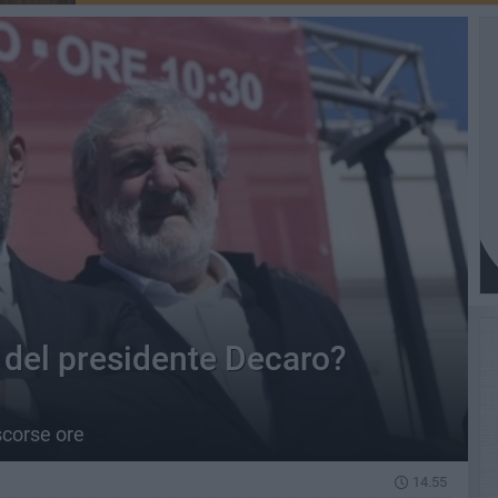
 del presidente Decaro?
scorse ore
14.55