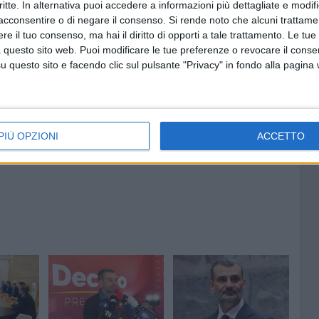
critte. In alternativa puoi accedere a informazioni più dettagliate e modif
acconsentire o di negare il consenso.
Si rende noto che alcuni trattamen
e il tuo consenso, ma hai il diritto di opporti a tale trattamento. Le tue
 questo sito web. Puoi modificare le tue preferenze o revocare il conse
8 AGOSTO 2026
questo sito e facendo clic sul pulsante "Privacy" in fondo alla pagina
"Aiutaci a fare i cartoni", parte la
campagna per la raccolta sulla
costa barese
PIÙ OPZIONI
ACCETTO