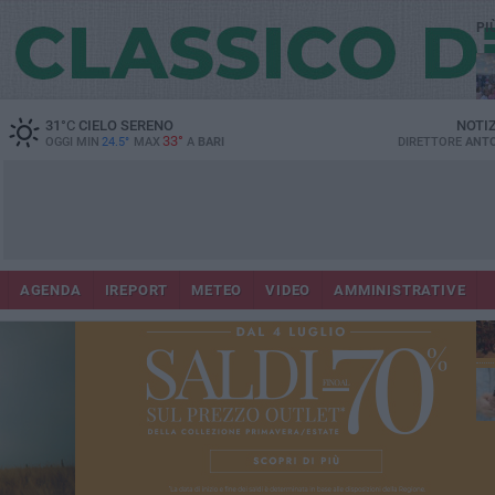
PI
31
°C
CIELO SERENO
NOTI
33°
OGGI MIN
24.5°
MAX
A
BARI
DIRETTORE
ANTO
Lec
Co
AGENDA
IREPORT
METEO
VIDEO
AMMINISTRATIVE
fuo