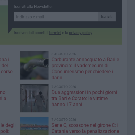
ercando di
Iscriviti alla Newsletter
Iscriviti
Iscrivendoti accetti i
termini
e la
privacy policy
8 AGOSTO 2026
ana i
Carburante annacquato a Bari e
 del
provincia: il vademecum di
 corso
Consumerismo per chiedere i
danni
7 AGOSTO 2026
ino
Due aggressioni in pochi giorni
ri a
tra Bari e Corato: le vittime
hanno 17 anni
7 AGOSTO 2026
le degli
Serie C, scossone nel girone C: il
poli:
Catania verso la penalizzazione