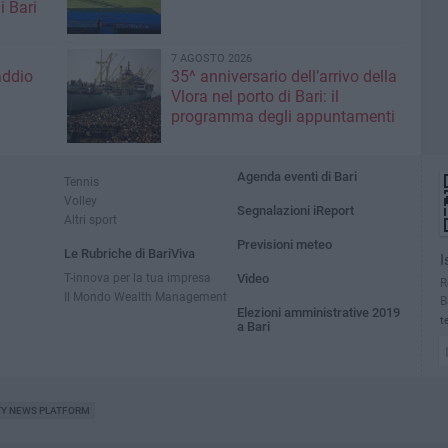
i Bari
7 AGOSTO 2026
addio
35^ anniversario dell’arrivo della
Vlora nel porto di Bari: il
programma degli appuntamenti
Agenda eventi di Bari
Tennis
Volley
Segnalazioni iReport
Altri sport
Previsioni meteo
Le Rubriche di BariViva
I
T-innova per la tua impresa
Video
R
Il Mondo Wealth Management
B
Elezioni amministrative 2019
t
a Bari
TY NEWS PLATFORM