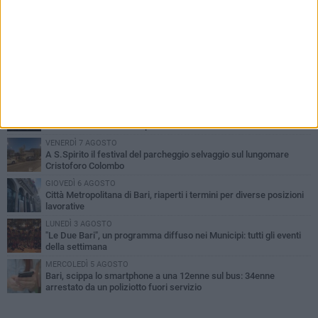
PIÙ LETTI QUESTA SETTIMANA
LUNEDÌ 3 AGOSTO
Continua la stagione dei mercati serali a Bari: il calendario di
agosto
LUNEDÌ 3 AGOSTO
UEFA Euro 2032, formalizzata la disponibilità dello Stadio San
Nicola. Leccese: «Bari è pronta»
VENERDÌ 7 AGOSTO
A S.Spirito il festival del parcheggio selvaggio sul lungomare
Cristoforo Colombo
GIOVEDÌ 6 AGOSTO
Città Metropolitana di Bari, riaperti i termini per diverse posizioni
lavorative
LUNEDÌ 3 AGOSTO
"Le Due Bari", un programma diffuso nei Municipi: tutti gli eventi
della settimana
MERCOLEDÌ 5 AGOSTO
Bari, scippa lo smartphone a una 12enne sul bus: 34enne
arrestato da un poliziotto fuori servizio