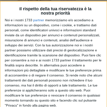
Il rispetto della tua riservatezza è la
nostra priorità
A cura di
Noi e i nostri 1733
partner
memorizziamo e/o accediamo a
GIANLUCA BATTISTA
informazioni su un dispositivo, come i cookie, e trattiamo dati
personali, come identificatori univoci e informazioni standard
inviate da un dispositivo per annunci e contenuti personalizzati,
Il Presidente della Regione Puglia, Antonio Decaro, ha
misurazione di annunci e contenuti, analisi dell'audience e
annunciato quest'oggi, 16 maggio, un aumento delle tasse
sviluppo dei servizi.
Con la tua autorizzazione noi e i nostri
regionali per coprire il buco di 349 milioni di euro della
partner possiamo utilizzare dati precisi di geolocalizzazione e
identificazione tramite la scansione del dispositivo. Puoi fare clic
Sanità regionale. Partito con i migliori intenti, l'ex sindaco di
per consentire a noi e ai nostri 1733 partner il trattamento per le
Bari si sta scontrando con la dura realtà e con quanto sia
finalità sopra descritte. In alternativa puoi accedere a
difficile porre rimedio agli errori dei suoi predecessori, per la
informazioni più dettagliate e modificare le tue preferenze prima
verità mai troppo bacchettati dallo stesso Decaro.
di acconsentire o di negare il consenso.
Si rende noto che alcuni
trattamenti dei dati personali possono non richiedere il tuo
Dall'aumento delle addizionali Irpef arriveranno 241 milioni
consenso, ma hai il diritto di opporti a tale trattamento. Le tue
di euro freschi per tappare la prima parte della falla. Questa
preferenze si applicheranno solo a questo sito web. Puoi
modificare le tue preferenze o revocare il consenso in qualsiasi
è certamente la parte centrale della manovrina regionale. Gli
momento tornando su questo sito e facendo clic sul pulsante
aumenti mensili del carico Irpef saranno di 4,17 euro al mese
"Privacy" in fondo alla pagina web.