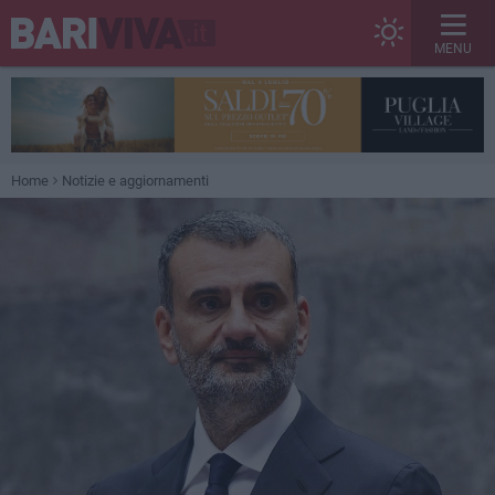
MENU
Home
Notizie e aggiornamenti