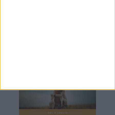
7 AGOSTO 2026
Sabato 8 agosto amichevole tra Bari e Gravina
7 AGOSTO 2026
Leccese: "Guardiamo oltre il cantiere, stiamo
costruendo la via Manzoni di domani"
7 AGOSTO 2026
A S.Spirito il festival del parcheggio selvaggio
sul lungomare Cristoforo Colombo