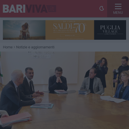
MENU
Home
Notizie e aggiornamenti