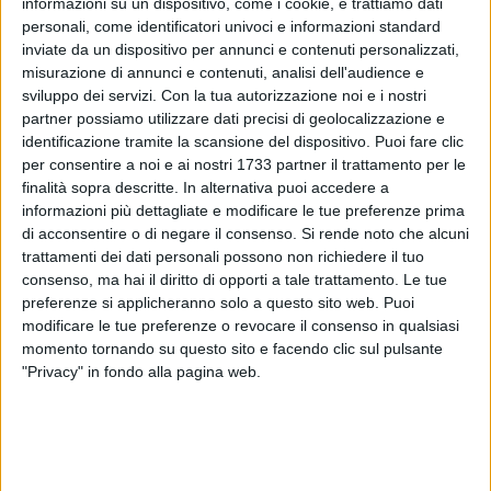
informazioni su un dispositivo, come i cookie, e trattiamo dati
personali, come identificatori univoci e informazioni standard
"Sono venuto qui oggi per salutare i procuratori, l'avvocato
inviate da un dispositivo per annunci e contenuti personalizzati,
generale e la Presidente di ANCI Puglia – ha dichiarato il
misurazione di annunci e contenuti, analisi dell'audience e
presidente della Regione Puglia, Antonio Decaro, intervenuto
sviluppo dei servizi.
Con la tua autorizzazione noi e i nostri
a inizio lavori - e ringraziarli del tempo che mettono a nostra
partner possiamo utilizzare dati precisi di geolocalizzazione e
disposizione per questo lavoro sull'abusivismo edilizio che
identificazione tramite la scansione del dispositivo. Puoi fare clic
per noi è fondamentale. Per la Regione la legalità è una
per consentire a noi e ai nostri 1733 partner il trattamento per le
finalità sopra descritte. In alternativa puoi accedere a
priorità e una leva di sviluppo a tutti gli effetti. Perché la
informazioni più dettagliate e modificare le tue preferenze prima
legalità aiuta le comunità a crescere, aiuta le persone a
di acconsentire o di negare il consenso.
Si rende noto che alcuni
fidarsi delle istituzioni, aiuta l'economia sana ad emergere e
trattamenti dei dati personali possono non richiedere il tuo
a creare valore sui territori. Nel mio discorso di insediamento
consenso, ma hai il diritto di opporti a tale trattamento. Le tue
mi avete sentito parlare di fragilità. Fragilità umane, sociali
preferenze si applicheranno solo a questo sito web. Puoi
ma anche del territorio. L'abusivismo edilizio è una fragilità
modificare le tue preferenze o revocare il consenso in qualsiasi
del territorio che vogliamo e dobbiamo guardare in faccia,
momento tornando su questo sito e facendo clic sul pulsante
"Privacy" in fondo alla pagina web.
senza paura, tutti insieme. Il nostro obiettivo a questo tavolo
è salvaguardare il territorio e i Comuni devono sapere che la
Regione è loro alleata in questa battaglia".
"So che c'è un problema di risorse – ha proseguito Decaro -,