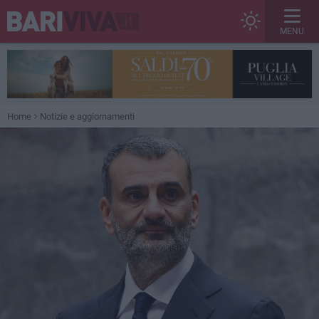
MENU
Home
Notizie e aggiornamenti