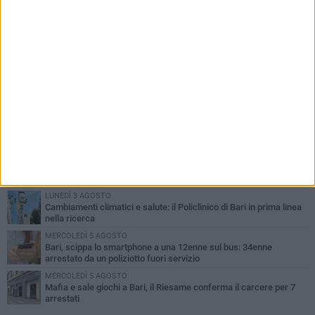
PIÙ LETTI QUESTA SETTIMANA
LUNEDÌ 3 AGOSTO
UEFA Euro 2032, formalizzata la disponibilità dello Stadio San
Nicola. Leccese: «Bari è pronta»
LUNEDÌ 3 AGOSTO
Continua la stagione dei mercati serali a Bari: il calendario di
agosto
LUNEDÌ 3 AGOSTO
"Le Due Bari", un programma diffuso nei Municipi: tutti gli eventi
della settimana
LUNEDÌ 3 AGOSTO
Cambiamenti climatici e salute: il Policlinico di Bari in prima linea
nella ricerca
MERCOLEDÌ 5 AGOSTO
Bari, scippa lo smartphone a una 12enne sul bus: 34enne
arrestato da un poliziotto fuori servizio
MERCOLEDÌ 5 AGOSTO
Mafia e sale giochi a Bari, il Riesame conferma il carcere per 7
arrestati