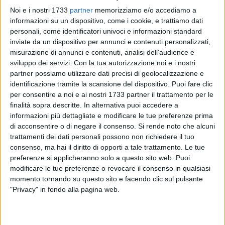
Noi e i nostri 1733
partner
memorizziamo e/o accediamo a
informazioni su un dispositivo, come i cookie, e trattiamo dati
personali, come identificatori univoci e informazioni standard
inviate da un dispositivo per annunci e contenuti personalizzati,
A cura di
misurazione di annunci e contenuti, analisi dell'audience e
GIANLUCA BATTISTA
sviluppo dei servizi.
Con la tua autorizzazione noi e i nostri
partner possiamo utilizzare dati precisi di geolocalizzazione e
identificazione tramite la scansione del dispositivo. Puoi fare clic
per consentire a noi e ai nostri 1733 partner il trattamento per le
«No, non voglio fare il segretario del Partito Democratico. Più
finalità sopra descritte. In alternativa puoi accedere a
facile che conduca il Festival di Sanremo».
informazioni più dettagliate e modificare le tue preferenze prima
Ironico e perentorio, Antonio Decaro non fa giri di parole ed
di acconsentire o di negare il consenso.
Si rende noto che alcuni
arriva dritto al punto. Le risposta data durante la
trattamenti dei dati personali possono non richiedere il tuo
trasmissione di Radio 1 "Un giorno da pecora". I tanti voti
consenso, ma hai il diritto di opporti a tale trattamento. Le tue
raccolti sia alle amministrative, sia alle Europee, con un
preferenze si applicheranno solo a questo sito web. Puoi
consenso tra i suoi colleghi amministratori quando era
modificare le tue preferenze o revocare il consenso in qualsiasi
momento tornando su questo sito e facendo clic sul pulsante
presidente ANCI, farebbero del governatore pugliese un
"Privacy" in fondo alla pagina web.
profilo perfetto per la segreteria Dem, visti i mal di pancia di
tanti riformisti nei confronti di Elly Schlein.