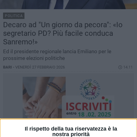
POLITICA
Decaro ad "Un giorno da pecora": «Io
segretario PD? Più facile conduca
Sanremo!»
Ed il presidente regionale lancia Emiliano per le
prossime elezioni politiche
BARI -
VENERDÌ 27 FEBBRAIO 2026
14.11
Il rispetto della tua riservatezza è la
nostra priorità