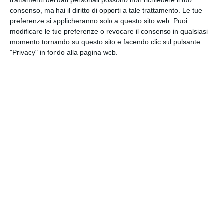
Attraverso la figura di Tristan, protagonista simbolico e
consenso, ma hai il diritto di opporti a tale trattamento. Le tue
profondamente contemporaneo, l'autore accompagna il
preferenze si applicheranno solo a questo sito web. Puoi
lettore in una storia che parla di fragilità, trasformazione e
modificare le tue preferenze o revocare il consenso in qualsiasi
volontà di riscatto.
momento tornando su questo sito e facendo clic sul pulsante
"Privacy" in fondo alla pagina web.
La vita di Tristan non è soltanto una storia, ma una
riflessione sul coraggio necessario per affrontare i passaggi
più complessi dell'esistenza. Tristan rappresenta l'individuo
moderno: spesso sospeso tra aspettative sociali, paure
personali e desiderio di autenticità. Il suo cammino diventa
così specchio di una generazione chiamata a scegliere,
cambiare e reinventarsi.
L'opera affronta temi universali: il valore delle decisioni, la
ricerca della propria identità, il peso delle rinunce, la
possibilità di trasformare le difficoltà in opportunità. Con
uno stile diretto ma sensibile, Luca Loiacono costruisce una
narrazione capace di parlare sia a chi attraversa una fase di
cambiamento, sia a chi cerca nella lettura uno stimolo per