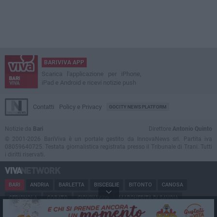
BARIVIVA APP
Scarica l'applicazione per iPhone,
iPad e Android e ricevi notizie push
Contatti
Policy e Privacy
GOCITY NEWS PLATFORM
Notizie da
Bari
Direttore
Antonio Quinto
© 2001-2026 BariViva è un portale gestito da InnovaNews srl. Partita iva
08059640725. Testata giornalistica registrata presso il Tribunale di Trani. Tutti
i diritti riservati.
BARI
ANDRIA
BARLETTA
BISCEGLIE
BITONTO
CANOSA
CERIGNOLA
CORATO
GIOVINAZZO
MARGHERITA DI SAVOIA
MINERVINO
MODUGNO
MOLFETTA
PUGLIA
RUVO