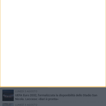
35° anniversario sbarco Vlora, il sindaco di Bari
incontra Kledi Kadiu
PIÙ LETTI QUESTA SETTIMANA
LUNEDÌ 3 AGOSTO
UEFA Euro 2032, formalizzata la disponibilità dello Stadio San
Nicola. Leccese: «Bari è pronta»
LUNEDÌ 3 AGOSTO