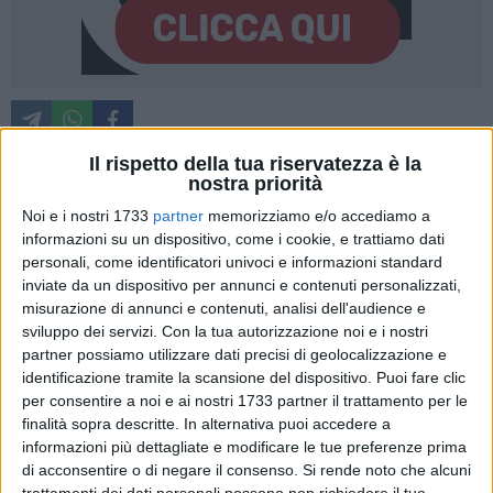
Il rispetto della tua riservatezza è la
nostra priorità
Nel panorama editoriale contemporaneo, dove spesso il
Noi e i nostri 1733
partner
memorizziamo e/o accediamo a
rumore supera il contenuto, "La vita di Tristan" si propone
informazioni su un dispositivo, come i cookie, e trattiamo dati
come un'opera capace di riportare il lettore all'essenza più
personali, come identificatori univoci e informazioni standard
inviate da un dispositivo per annunci e contenuti personalizzati,
autentica della narrativa: il viaggio interiore, la crescita
misurazione di annunci e contenuti, analisi dell'audience e
personale e il confronto con le scelte che definiscono
sviluppo dei servizi.
Con la tua autorizzazione noi e i nostri
un'esistenza.
partner possiamo utilizzare dati precisi di geolocalizzazione e
identificazione tramite la scansione del dispositivo. Puoi fare clic
Scritto da Luca Loiacono, autore e comunicatore impegnato
per consentire a noi e ai nostri 1733 partner il trattamento per le
nella costruzione di progetti culturali dal forte impatto
finalità sopra descritte. In alternativa puoi accedere a
umano, il libro si presenta come un percorso narrativo che
informazioni più dettagliate e modificare le tue preferenze prima
di acconsentire o di negare il consenso.
Si rende noto che alcuni
intreccia introspezione, cambiamento e ricerca di significato.
trattamenti dei dati personali possono non richiedere il tuo