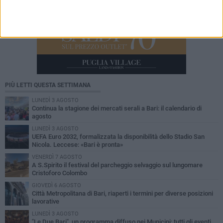
PIÙ LETTI QUESTA SETTIMANA
LUNEDÌ 3 AGOSTO
Continua la stagione dei mercati serali a Bari: il calendario di
agosto
LUNEDÌ 3 AGOSTO
UEFA Euro 2032, formalizzata la disponibilità dello Stadio San
Nicola. Leccese: «Bari è pronta»
VENERDÌ 7 AGOSTO
A S.Spirito il festival del parcheggio selvaggio sul lungomare
Cristoforo Colombo
GIOVEDÌ 6 AGOSTO
Città Metropolitana di Bari, riaperti i termini per diverse posizioni
lavorative
LUNEDÌ 3 AGOSTO
"Le Due Bari", un programma diffuso nei Municipi: tutti gli eventi