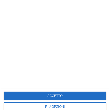
8 AGOSTO 2026
Mercato in uscita, anche Dickmann lascia Bari
7 AGOSTO 2026
Due aggressioni in pochi giorni tra Bari e
Corato: le vittime hanno 17 anni
ACCETTO
PIÙ OPZIONI