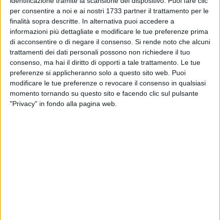
identificazione tramite la scansione del dispositivo. Puoi fare clic
consiglieri metropolitani delegati alla viabilità, hanno seguito
per consentire a noi e ai nostri 1733 partner il trattamento per le
l'iter dell'opera, oltre al dirigente del Settore Mobilità
finalità sopra descritte. In alternativa puoi accedere a
sostenibile e Viabilità della Città metropolitana, Cataldo
informazioni più dettagliate e modificare le tue preferenze prima
Lastella.
di acconsentire o di negare il consenso.
Si rende noto che alcuni
trattamenti dei dati personali possono non richiedere il tuo
Il nuovo ponte, da oggi aperto al traffico veicolare,
consenso, ma hai il diritto di opporti a tale trattamento. Le tue
rappresenta un'infrastruttura strategica per la mobilità
preferenze si applicheranno solo a questo sito web. Puoi
modificare le tue preferenze o revocare il consenso in qualsiasi
dell'area metropolitana, consentendo il superamento a livelli
momento tornando su questo sito e facendo clic sul pulsante
sfalsati della S.P. 231, una delle principali arterie
"Privacy" in fondo alla pagina web.
interprovinciali di collegamento tra i territori della Città
metropolitana di Bari e le province limitrofe.
L'opera migliora significativamente la connessione tra i
comuni della fascia murgiana e premurgiana e la fascia
costiera, contribuendo alla redistribuzione del traffico
veicolare e riducendo il transito nei centri abitati e nelle aree
industriali di Bitonto, Modugno e Bari.
Con la messa in esercizio del nuovo snodo si realizza un