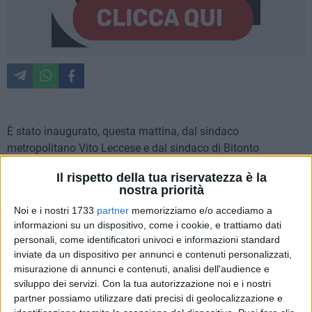
È stato inaugurato, questa mattina, dal sindaco
metropolitano Vito Leccese e dal sindaco di Bitonto
Francesco Paolo Ricci, il nuovo ponte sulla S.P. 231,
Il rispetto della tua riservatezza è la
realizzato nell'ambito dell'intervento di "Risoluzione a livelli
nostra priorità
sfalsati dell'intersezione tra la S.P. 231 ex S.S. 98 e la S.P.
Noi e i nostri 1733
partner
memorizziamo e/o accediamo a
218 Poligonale di Bitonto e realizzazione di sovrappassi alla
informazioni su un dispositivo, come i cookie, e trattiamo dati
ferrovia Bari-Nord e alla strada comunale Appia".
personali, come identificatori univoci e informazioni standard
inviate da un dispositivo per annunci e contenuti personalizzati,
Alla cerimonia hanno partecipato anche Michelangelo
misurazione di annunci e contenuti, analisi dell'audience e
Cavone, neo assessore del Comune di Bari, ed Elisabetta
sviluppo dei servizi.
Con la tua autorizzazione noi e i nostri
Vaccarella, consigliera regionale, che negli anni, in qualità di
partner possiamo utilizzare dati precisi di geolocalizzazione e